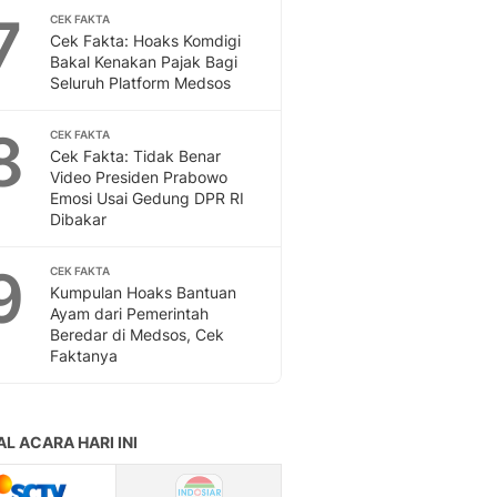
Sport
7
CEK FAKTA
Berita Bola Terkini, Ja
Cek Fakta: Hoaks Komdigi
Klasemen, Hasil Liga
Bakal Kenakan Pajak Bagi
Seluruh Platform Medsos
8
CEK FAKTA
Cek Fakta: Tidak Benar
Video Presiden Prabowo
Emosi Usai Gedung DPR RI
Dibakar
9
CEK FAKTA
Kumpulan Hoaks Bantuan
Ayam dari Pemerintah
Beredar di Medsos, Cek
Faktanya