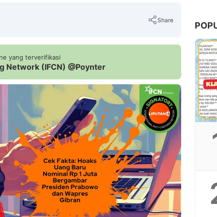
Share
POP
e yang terverifikasi
ing Network (IFCN) @Poynter
Copy Link