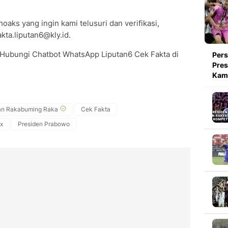
oaks yang ingin kami telusuri dan verifikasi,
kta.liputan6@kly.id.
 Hubungi Chatbot WhatsApp Liputan6 Cek Fakta di
Pers
Pres
Kami
an Rakabuming Raka
Cek Fakta
x
Presiden Prabowo