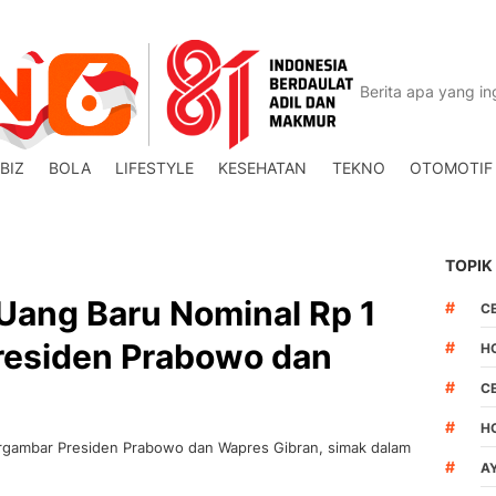
BIZ
BOLA
LIFESTYLE
KESEHATAN
TEKNO
OTOMOTIF
TOPIK
Uang Baru Nominal Rp 1
#
C
residen Prabowo dan
#
H
#
C
#
H
ergambar Presiden Prabowo dan Wapres Gibran, simak dalam
#
A