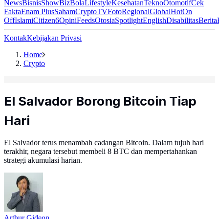
News
Bisnis
ShowBiz
Bola
Lifestyle
Kesehatan
Tekno
Otomotif
Cek
Fakta
Enam Plus
Saham
Crypto
TV
Foto
Regional
Global
Hot
On
Off
Islami
Citizen6
Opini
Feeds
Otosia
Spotlight
English
Disabilitas
Berita
Kontak
Kebijakan Privasi
Home
Crypto
El Salvador Borong Bitcoin Tiap
Hari
El Salvador terus menambah cadangan Bitcoin. Dalam tujuh hari
terakhir, negara tersebut membeli 8 BTC dan mempertahankan
strategi akumulasi harian.
Arthur Gideon