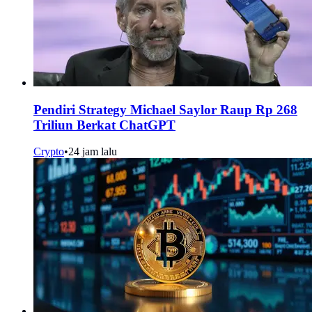
Pendiri Strategy Michael Saylor Raup Rp 268
Triliun Berkat ChatGPT
Crypto
•
24 jam lalu