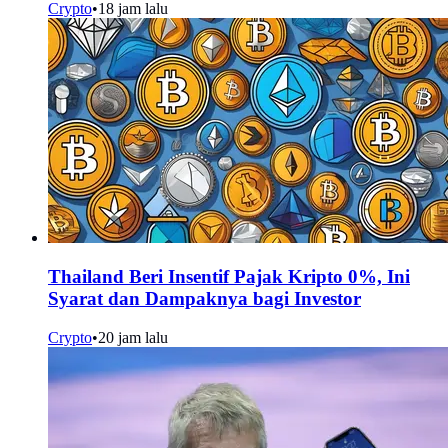
Crypto
•
18 jam lalu
Thailand Beri Insentif Pajak Kripto 0%, Ini
Syarat dan Dampaknya bagi Investor
Crypto
•
20 jam lalu