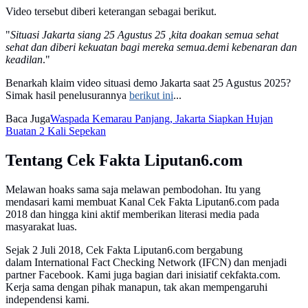
Video tersebut diberi keterangan sebagai berikut.
"
Situasi Jakarta siang 25 Agustus 25 ,kita doakan semua sehat
sehat dan diberi kekuatan bagi mereka semua.demi kebenaran dan
keadilan
."
Benarkah klaim video situasi demo Jakarta saat 25 Agustus 2025?
Simak hasil penelusurannya
berikut ini
...
Baca Juga
Waspada Kemarau Panjang, Jakarta Siapkan Hujan
Buatan 2 Kali Sepekan
Tentang Cek Fakta Liputan6.com
Melawan hoaks sama saja melawan pembodohan. Itu yang
mendasari kami membuat Kanal Cek Fakta Liputan6.com pada
2018 dan hingga kini aktif memberikan literasi media pada
masyarakat luas.
Sejak 2 Juli 2018, Cek Fakta Liputan6.com bergabung
dalam International Fact Checking Network (IFCN) dan menjadi
partner Facebook. Kami juga bagian dari inisiatif cekfakta.com.
Kerja sama dengan pihak manapun, tak akan mempengaruhi
independensi kami.