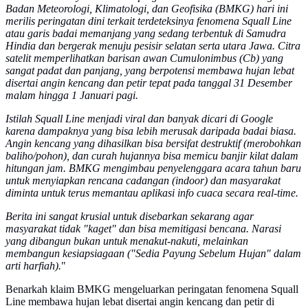
Badan Meteorologi, Klimatologi, dan Geofisika (BMKG) hari ini
merilis peringatan dini terkait terdeteksinya fenomena Squall Line
atau garis badai memanjang yang sedang terbentuk di Samudra
Hindia dan bergerak menuju pesisir selatan serta utara Jawa. Citra
satelit memperlihatkan barisan awan Cumulonimbus (Cb) yang
sangat padat dan panjang, yang berpotensi membawa hujan lebat
disertai angin kencang dan petir tepat pada tanggal 31 Desember
malam hingga 1 Januari pagi.
Istilah Squall Line menjadi viral dan banyak dicari di Google
karena dampaknya yang bisa lebih merusak daripada badai biasa.
Angin kencang yang dihasilkan bisa bersifat destruktif (merobohkan
baliho/pohon), dan curah hujannya bisa memicu banjir kilat dalam
hitungan jam. BMKG mengimbau penyelenggara acara tahun baru
untuk menyiapkan rencana cadangan (indoor) dan masyarakat
diminta untuk terus memantau aplikasi info cuaca secara real-time.
Berita ini sangat krusial untuk disebarkan sekarang agar
masyarakat tidak "kaget" dan bisa memitigasi bencana. Narasi
yang dibangun bukan untuk menakut-nakuti, melainkan
membangun kesiapsiagaan ("Sedia Payung Sebelum Hujan" dalam
arti harfiah).
"
Benarkah klaim BMKG mengeluarkan peringatan fenomena Squall
Line membawa hujan lebat disertai angin kencang dan petir di