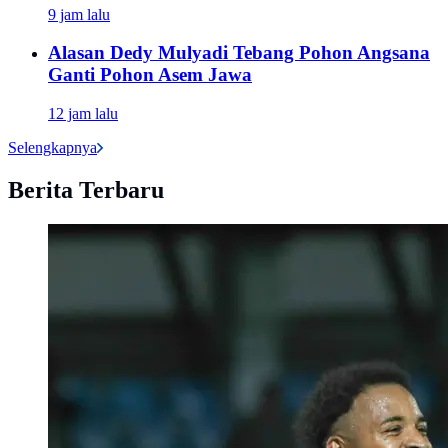
9 jam lalu
Alasan Dedy Mulyadi Tebang Pohon Angsana
Ganti Pohon Asem Jawa
12 jam lalu
Selengkapnya
Berita Terbaru