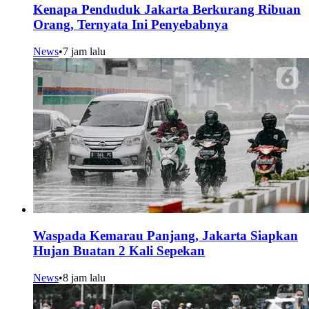
Kenapa Penduduk Jakarta Berkurang Ribuan
Orang, Ternyata Ini Penyebabnya
News
•
7 jam lalu
Waspada Kemarau Panjang, Jakarta Siapkan
Hujan Buatan 2 Kali Sepekan
News
•
8 jam lalu