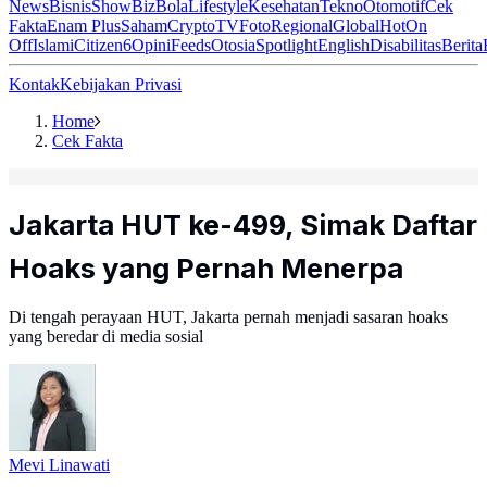
News
Bisnis
ShowBiz
Bola
Lifestyle
Kesehatan
Tekno
Otomotif
Cek
Fakta
Enam Plus
Saham
Crypto
TV
Foto
Regional
Global
Hot
On
Off
Islami
Citizen6
Opini
Feeds
Otosia
Spotlight
English
Disabilitas
Berita
Kontak
Kebijakan Privasi
Home
Cek Fakta
Jakarta HUT ke-499, Simak Daftar
Hoaks yang Pernah Menerpa
Di tengah perayaan HUT, Jakarta pernah menjadi sasaran hoaks
yang beredar di media sosial
Mevi Linawati