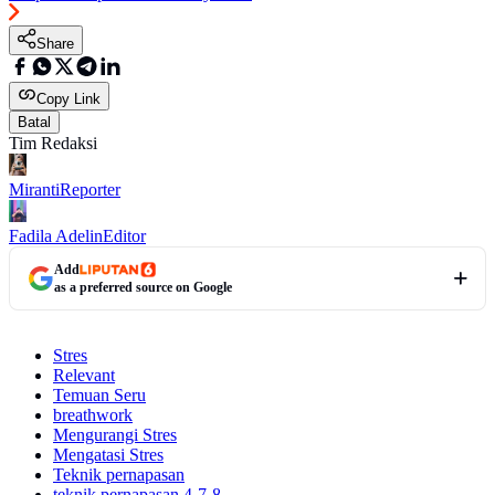
Share
Copy Link
Batal
Tim Redaksi
Miranti
Reporter
Fadila Adelin
Editor
Add
as a preferred source on Google
Stres
Relevant
Temuan Seru
breathwork
Mengurangi Stres
Mengatasi Stres
Teknik pernapasan
teknik pernapasan 4-7-8