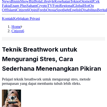
News
Bisnis
ShowBiz
Bola
Lifestyle
Kesehatan
Tekno
Otomotif
Cek
Fakta
Enam Plus
Saham
Crypto
TV
Foto
Regional
Global
Hot
On
Off
Islami
Citizen6
Opini
Feeds
Otosia
Spotlight
English
Disabilitas
Berita
Kontak
Kebijakan Privasi
Home
Citizen6
Teknik Breathwork untuk
Mengurangi Stres, Cara
Sederhana Menenangkan Pikiran
Pelajari teknik breathwork untuk mengurangi stres, metode
pernapasan yang dapat membantu tubuh lebih rileks.