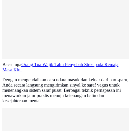
Baca Juga
Orang Tua Wajib Tahu Penyebab Stres pada Remaja
Masa Kini
Dengan mengendalikan cara udara masuk dan keluar dari paru-paru,
Anda secara langsung mengirimkan sinyal ke saraf vagus untuk
menenangkan sistem saraf pusat. Berbagai teknik pernapasan ini
menawarkan jalur praktis menuju ketenangan batin dan
kesejahteraan mental.