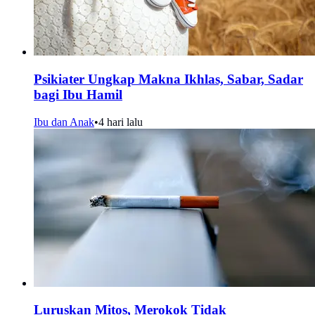
Psikiater Ungkap Makna Ikhlas, Sabar, Sadar
bagi Ibu Hamil
Ibu dan Anak
•
4 hari lalu
Luruskan Mitos, Merokok Tidak