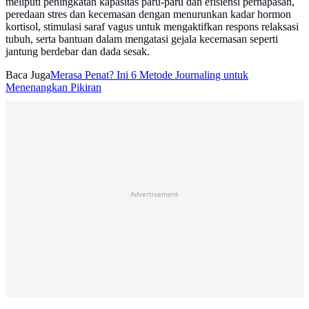
meliputi peningkatan kapasitas paru-paru dan efisiensi pernapasan,
peredaan stres dan kecemasan dengan menurunkan kadar hormon
kortisol, stimulasi saraf vagus untuk mengaktifkan respons relaksasi
tubuh, serta bantuan dalam mengatasi gejala kecemasan seperti
jantung berdebar dan dada sesak.
Baca Juga
Merasa Penat? Ini 6 Metode Journaling untuk
Menenangkan Pikiran
Advertisement