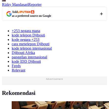
Rizky Mandasari
Reporter
Add
as a preferred source on Google
+253 negara mana
kode telepon Djibouti
kode negara +253
cara menelepon Djibouti
kode telepon internasional
Djibouti Afrika
panggilan internasional
kode IDD Djibouti
Feeds
Relevant
Advertisement
Rekomendasi