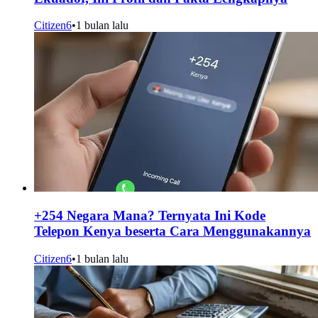
Citizen6
•
1 bulan lalu
+254 Negara Mana? Ternyata Ini Kode
Telepon Kenya beserta Cara Menggunakannya
Citizen6
•
1 bulan lalu