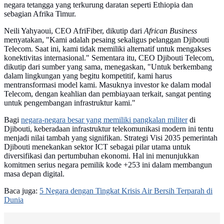
negara tetangga yang terkurung daratan seperti Ethiopia dan
sebagian Afrika Timur.
Neili Yahyaoui, CEO AfriFiber, dikutip dari
African Business
menyatakan, "Kami adalah pesaing sekaligus pelanggan Djibouti
Telecom. Saat ini, kami tidak memiliki alternatif untuk mengakses
konektivitas internasional." Sementara itu, CEO Djibouti Telecom,
dikutip dari sumber yang sama, menegaskan, "Untuk berkembang
dalam lingkungan yang begitu kompetitif, kami harus
mentransformasi model kami. Masuknya investor ke dalam modal
Telecom, dengan keahlian dan pembiayaan terkait, sangat penting
untuk pengembangan infrastruktur kami."
Bagi
negara-negara besar yang memiliki pangkalan militer
di
Djibouti, keberadaan infrastruktur telekomunikasi modern ini tentu
menjadi nilai tambah yang signifikan. Strategi Visi 2035 pemerintah
Djibouti menekankan sektor ICT sebagai pilar utama untuk
diversifikasi dan pertumbuhan ekonomi. Hal ini menunjukkan
komitmen serius negara pemilik kode +253 ini dalam membangun
masa depan digital.
Baca juga:
5 Negara dengan Tingkat Krisis Air Bersih Terparah di
Dunia