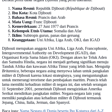
Nama Resmi:
Republik Djibouti (
République de Djibouti
)
Ibu Kota:
Kota Djibouti
Bahasa Resmi:
Prancis dan Arab
Mata Uang:
Franc Djibouti
Kemerdekaan:
27 Juni 1977 dari Prancis
Kelompok Etnis Utama:
Somalia dan Afar
Iklim:
Subtropis gurun, panas dan gersang
Keanggotaan:
Uni Afrika, Liga Arab, OKI, dan IGAD
Djibouti merupakan anggota Uni Afrika, Liga Arab, Francophonie,
Intergovernmental Authority on Development (IGAD), dan
Organisasi Kerja Sama Islam (OKI). Dengan akses ke Teluk Aden
dan Samudra Hindia, negara ini menjadi gerbang signifikan menuju
Tanduk Afrika dan kawasan Afrika Timur yang lebih luas. Mengutip
Britannica
, beberapa negara asing menyewa lahan untuk pangkalan
militer di Djibouti karena lokasi strategisnya, yang menguntungkan
untuk memerangi terorisme dan pembajakan maritim. Prancis telah
lama memiliki kehadiran militer di negara ini, dan setelah serangan
11 September 2001, pemerintah Djibouti mengizinkan Amerika
Serikat mendirikan pangkalan militer. Negara-negara lain yang
memiliki pangkalan atau kehadiran militer di Djibouti termasuk
Jepang, China, Italia, Jerman, dan Spanyol.
Baca juga:
Nama Negara di Dunia beserta Ibu Kotanya dari A-Z