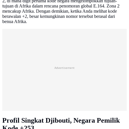
2, di mana digit pertama kode negara mengelompokkan tujuan-
tujuan di Afrika dalam rencana penomoran global E.164. Zona 2
mencakup Afrika. Dengan demikian, ketika Anda melihat kode
berawalan +2, besar kemungkinan nomor tersebut berasal dari
benua Afrika.
Advertisement
Profil Singkat Djibouti, Negara Pemilik
Kode +253