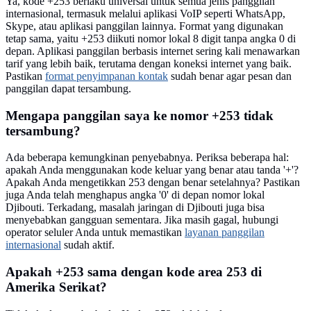
Ya, kode +253 berlaku universal untuk semua jenis panggilan
internasional, termasuk melalui aplikasi VoIP seperti WhatsApp,
Skype, atau aplikasi panggilan lainnya. Format yang digunakan
tetap sama, yaitu +253 diikuti nomor lokal 8 digit tanpa angka 0 di
depan. Aplikasi panggilan berbasis internet sering kali menawarkan
tarif yang lebih baik, terutama dengan koneksi internet yang baik.
Pastikan
format penyimpanan kontak
sudah benar agar pesan dan
panggilan dapat tersambung.
Mengapa panggilan saya ke nomor +253 tidak
tersambung?
Ada beberapa kemungkinan penyebabnya. Periksa beberapa hal:
apakah Anda menggunakan kode keluar yang benar atau tanda '+'?
Apakah Anda mengetikkan 253 dengan benar setelahnya? Pastikan
juga Anda telah menghapus angka '0' di depan nomor lokal
Djibouti. Terkadang, masalah jaringan di Djibouti juga bisa
menyebabkan gangguan sementara. Jika masih gagal, hubungi
operator seluler Anda untuk memastikan
layanan panggilan
internasional
sudah aktif.
Apakah +253 sama dengan kode area 253 di
Amerika Serikat?