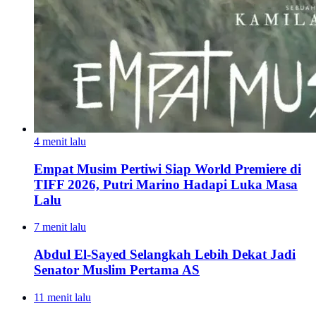
4 menit lalu
Empat Musim Pertiwi Siap World Premiere di
TIFF 2026, Putri Marino Hadapi Luka Masa
Lalu
7 menit lalu
Abdul El-Sayed Selangkah Lebih Dekat Jadi
Senator Muslim Pertama AS
11 menit lalu