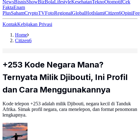
News
Bisnis
ShowBiz
Bola
Lifestyle
Kesehatan
Tekno
Otomotif
Cek
Fakta
Enam
Plus
Saham
Crypto
TV
Foto
Regional
Global
Hot
Islami
Citizen6
Opini
Fee
Kontak
Kebijakan Privasi
Home
Citizen6
+253 Kode Negara Mana?
Ternyata Milik Djibouti, Ini Profil
dan Cara Menggunakannya
Kode telepon +253 adalah milik Djibouti, negara kecil di Tanduk
Afrika. Simak profil negara, cara menelepon, dan format penomoran
lengkapnya.