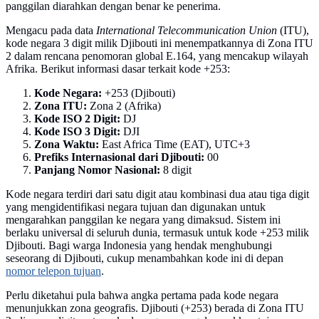
panggilan diarahkan dengan benar ke penerima.
Mengacu pada data
International Telecommunication Union
(ITU),
kode negara 3 digit milik Djibouti ini menempatkannya di Zona ITU
2 dalam rencana penomoran global E.164, yang mencakup wilayah
Afrika. Berikut informasi dasar terkait kode +253:
Kode Negara:
+253 (Djibouti)
Zona ITU:
Zona 2 (Afrika)
Kode ISO 2 Digit:
DJ
Kode ISO 3 Digit:
DJI
Zona Waktu:
East Africa Time (EAT), UTC+3
Prefiks Internasional dari Djibouti:
00
Panjang Nomor Nasional:
8 digit
Kode negara terdiri dari satu digit atau kombinasi dua atau tiga digit
yang mengidentifikasi negara tujuan dan digunakan untuk
mengarahkan panggilan ke negara yang dimaksud. Sistem ini
berlaku universal di seluruh dunia, termasuk untuk kode +253 milik
Djibouti. Bagi warga Indonesia yang hendak menghubungi
seseorang di Djibouti, cukup menambahkan kode ini di depan
nomor telepon tujuan
.
Perlu diketahui pula bahwa angka pertama pada kode negara
menunjukkan zona geografis. Djibouti (+253) berada di Zona ITU