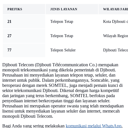
PREFIKS
JENIS LAYANAN
WILAYAH/JAR
21
Telepon Tetap
Kota Djibouti 
27
Telepon Tetap
Wilayah Regio
77
Telepon Seluler
Djibouti Tele
Djibouti Telecom (Djibouti Télécommunication Co.) merupakan
monopoli telekomunikasi yang dikelola pemerintah di Djibouti.
Perusahaan ini menyediakan layanan telepon tetap, seluler, dan
internet untuk publik. Dalam perkembangannya, Somcable, yang
beroperasi dengan merek SOMTEL, juga menjadi pemain kunci di
sektor telekomunikasi Djibouti. Dikenal dengan harga kompetitif
dan jaringan yang terus berkembang, SOMTEL berfokus pada
penyediaan internet berkecepatan tinggi dan layanan seluler.
Perusahaan ini merupakan operator swasta yang telah mendapatkan
lisensi untuk menyediakan layanan seluler dan internet, memecah
monopoli Djibouti Telecom.
Bagi Anda yang sering melakukan
komunikasi melalui WhatsApp
,