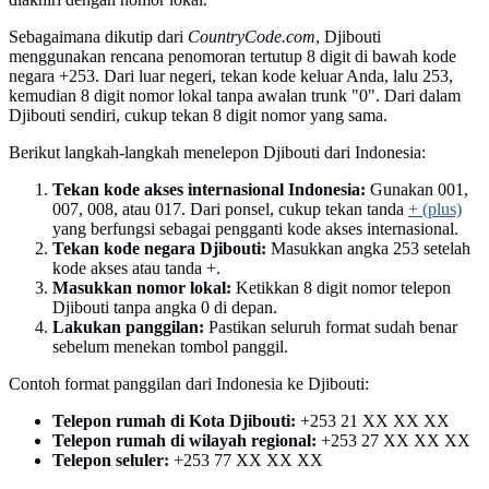
Sebagaimana dikutip dari
CountryCode.com
, Djibouti
menggunakan rencana penomoran tertutup 8 digit di bawah kode
negara +253. Dari luar negeri, tekan kode keluar Anda, lalu 253,
kemudian 8 digit nomor lokal tanpa awalan trunk "0". Dari dalam
Djibouti sendiri, cukup tekan 8 digit nomor yang sama.
Berikut langkah-langkah menelepon Djibouti dari Indonesia:
Tekan kode akses internasional Indonesia:
Gunakan 001,
007, 008, atau 017. Dari ponsel, cukup tekan tanda
+ (plus)
yang berfungsi sebagai pengganti kode akses internasional.
Tekan kode negara Djibouti:
Masukkan angka 253 setelah
kode akses atau tanda +.
Masukkan nomor lokal:
Ketikkan 8 digit nomor telepon
Djibouti tanpa angka 0 di depan.
Lakukan panggilan:
Pastikan seluruh format sudah benar
sebelum menekan tombol panggil.
Contoh format panggilan dari Indonesia ke Djibouti:
Telepon rumah di Kota Djibouti:
+253 21 XX XX XX
Telepon rumah di wilayah regional:
+253 27 XX XX XX
Telepon seluler:
+253 77 XX XX XX