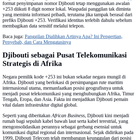
format penyimpanan nomor Djibouti tetap menggunakan awalan
+253 diikuti 8 digit nomor lokal. Waspadai panggilan tak diminta
yang meminta informasi pribadi, terutama jika tampak berasal dari
prefiks Djibouti +253. Verifikasi identitas terlebih dahulu sebelum
membagikan data sensitif melalui telepon.
Baca juga:
Panggilan Dialihkan Artinya Apa? Ini Pengertian,
Penyebab, dan Cara Mengatasinya
Djibouti sebagai Pusat Telekomunikasi
Strategis di Afrika
Negara pemilik kode +253 ini bukan sekadar negara mungil di
Afrika. Djibouti yang berlokasi di persimpangan rute maritim
internasional utama, memanfaatkan posisi geografisnya untuk
menjadi pusat telekomunikasi yang menghubungkan Afrika, Timur
Tengah, Eropa, dan Asia. Fakta ini menjadikan Djibouti pemain
vital dalam infrastruktur digital global.
Seperti yang diberitakan
African Business
, Djibouti kini menjadi
rumah bagi sepuluh kabel bawah laut serta kabel terestrial, yang
mengonsolidasikan perannya sebagai gerbang esensial untuk
komunikasi digital regional dan internasional. Sejak didirikan pada
1999, Djibouti Telecom telah membangun keunggulan dari posisi