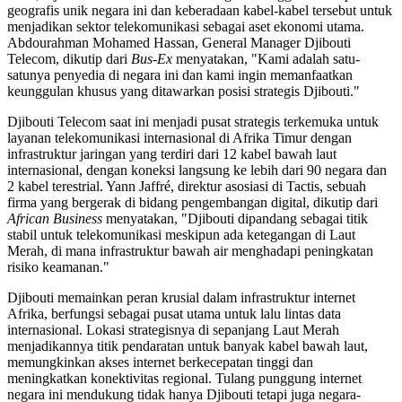
geografis unik negara ini dan keberadaan kabel-kabel tersebut untuk
menjadikan sektor telekomunikasi sebagai aset ekonomi utama.
Abdourahman Mohamed Hassan, General Manager Djibouti
Telecom, dikutip dari
Bus-Ex
menyatakan, "Kami adalah satu-
satunya penyedia di negara ini dan kami ingin memanfaatkan
keunggulan khusus yang ditawarkan posisi strategis Djibouti."
Djibouti Telecom saat ini menjadi pusat strategis terkemuka untuk
layanan telekomunikasi internasional di Afrika Timur dengan
infrastruktur jaringan yang terdiri dari 12 kabel bawah laut
internasional, dengan koneksi langsung ke lebih dari 90 negara dan
2 kabel terestrial. Yann Jaffré, direktur asosiasi di Tactis, sebuah
firma yang bergerak di bidang pengembangan digital, dikutip dari
African Business
menyatakan, "Djibouti dipandang sebagai titik
stabil untuk telekomunikasi meskipun ada ketegangan di Laut
Merah, di mana infrastruktur bawah air menghadapi peningkatan
risiko keamanan."
Djibouti memainkan peran krusial dalam infrastruktur internet
Afrika, berfungsi sebagai pusat utama untuk lalu lintas data
internasional. Lokasi strategisnya di sepanjang Laut Merah
menjadikannya titik pendaratan untuk banyak kabel bawah laut,
memungkinkan akses internet berkecepatan tinggi dan
meningkatkan konektivitas regional. Tulang punggung internet
negara ini mendukung tidak hanya Djibouti tetapi juga negara-