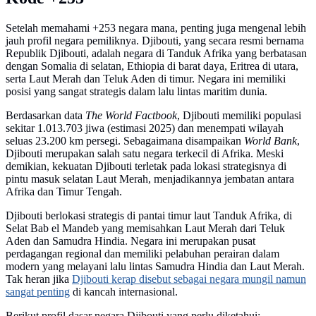
Setelah memahami +253 negara mana, penting juga mengenal lebih
jauh profil negara pemiliknya. Djibouti, yang secara resmi bernama
Republik Djibouti, adalah negara di Tanduk Afrika yang berbatasan
dengan Somalia di selatan, Ethiopia di barat daya, Eritrea di utara,
serta Laut Merah dan Teluk Aden di timur. Negara ini memiliki
posisi yang sangat strategis dalam lalu lintas maritim dunia.
Berdasarkan data
The World Factbook
, Djibouti memiliki populasi
sekitar 1.013.703 jiwa (estimasi 2025) dan menempati wilayah
seluas 23.200 km persegi. Sebagaimana disampaikan
World Bank
,
Djibouti merupakan salah satu negara terkecil di Afrika. Meski
demikian, kekuatan Djibouti terletak pada lokasi strategisnya di
pintu masuk selatan Laut Merah, menjadikannya jembatan antara
Afrika dan Timur Tengah.
Djibouti berlokasi strategis di pantai timur laut Tanduk Afrika, di
Selat Bab el Mandeb yang memisahkan Laut Merah dari Teluk
Aden dan Samudra Hindia. Negara ini merupakan pusat
perdagangan regional dan memiliki pelabuhan perairan dalam
modern yang melayani lalu lintas Samudra Hindia dan Laut Merah.
Tak heran jika
Djibouti kerap disebut sebagai negara mungil namun
sangat penting
di kancah internasional.
Berikut profil dasar negara Djibouti yang perlu diketahui: