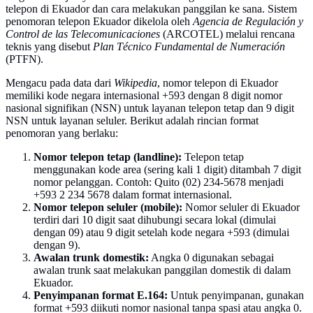
telepon di Ekuador dan cara melakukan panggilan ke sana. Sistem
penomoran telepon Ekuador dikelola oleh
Agencia de Regulación y
Control de las Telecomunicaciones
(ARCOTEL) melalui rencana
teknis yang disebut
Plan Técnico Fundamental de Numeración
(PTFN).
Mengacu pada data dari
Wikipedia
, nomor telepon di Ekuador
memiliki kode negara internasional +593 dengan 8 digit nomor
nasional signifikan (NSN) untuk layanan telepon tetap dan 9 digit
NSN untuk layanan seluler. Berikut adalah rincian format
penomoran yang berlaku:
Nomor telepon tetap (landline):
Telepon tetap
menggunakan kode area (sering kali 1 digit) ditambah 7 digit
nomor pelanggan. Contoh: Quito (02) 234-5678 menjadi
+593 2 234 5678 dalam format internasional.
Nomor telepon seluler (mobile):
Nomor seluler di Ekuador
terdiri dari 10 digit saat dihubungi secara lokal (dimulai
dengan 09) atau 9 digit setelah kode negara +593 (dimulai
dengan 9).
Awalan trunk domestik:
Angka 0 digunakan sebagai
awalan trunk saat melakukan panggilan domestik di dalam
Ekuador.
Penyimpanan format E.164:
Untuk penyimpanan, gunakan
format +593 diikuti nomor nasional tanpa spasi atau angka 0.