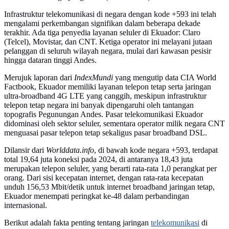
Infrastruktur telekomunikasi di negara dengan kode +593 ini telah
mengalami perkembangan signifikan dalam beberapa dekade
terakhir. Ada tiga penyedia layanan seluler di Ekuador: Claro
(Telcel), Movistar, dan CNT. Ketiga operator ini melayani jutaan
pelanggan di seluruh wilayah negara, mulai dari kawasan pesisir
hingga dataran tinggi Andes.
Merujuk laporan dari
IndexMundi
yang mengutip data CIA World
Factbook, Ekuador memiliki layanan telepon tetap serta jaringan
ultra-broadband 4G LTE yang canggih, meskipun infrastruktur
telepon tetap negara ini banyak dipengaruhi oleh tantangan
topografis Pegunungan Andes. Pasar telekomunikasi Ekuador
didominasi oleh sektor seluler, sementara operator milik negara CNT
menguasai pasar telepon tetap sekaligus pasar broadband DSL.
Dilansir dari
Worlddata.info
, di bawah kode negara +593, terdapat
total 19,64 juta koneksi pada 2024, di antaranya 18,43 juta
merupakan telepon seluler, yang berarti rata-rata 1,0 perangkat per
orang. Dari sisi kecepatan internet, dengan rata-rata kecepatan
unduh 156,53 Mbit/detik untuk internet broadband jaringan tetap,
Ekuador menempati peringkat ke-48 dalam perbandingan
internasional.
Berikut adalah fakta penting tentang jaringan
telekomunikasi
di