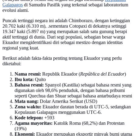
Galapagos
di Samudra Pasifik yang terkenal sebagai laboratorium
evolusi alami.
Puncak tertinggi negara ini adalah Chimborazo, dengan ketinggian
20.702 kaki (6.310 m), .sementara Cotopaxi di dekatnya setinggi
19.347 kaki (5.897 m) yang merupakan salah satu gunung berapi
aktif tertinggi di dunia. Dari segi populasi, sebagian besar warga
Ekuador mengidentifikasi diri sebagai mestizo dengan identitas
regional yang kuat.
Berikut adalah fakta-fakta penting tentang Ekuador yang perlu
diketahui:
Nama resmi:
Republik Ekuador (
República del Ecuador
)
Ibu kota:
Quito
Bahasa resmi:
Spanyol (Kastilia) sebagai bahasa resmi yang
digunakan oleh 98,6% penduduk, dengan bahasa pribumi
seperti Quechua dan Shuar sebagai bahasa antarbudaya resmi
Mata uang:
Dolar Amerika Serikat (USD)
Zona waktu:
Ekuador daratan berada di UTC-5, sedangkan
Kepulauan Galapagos menggunakan UTC-6.
Kode telepon:
+593
Agama mayoritas:
Katolik Roma (68,2%) dan Protestan
(19%)
Ekonomi:
Ekuador merupakan eksportir minyak bumi utama