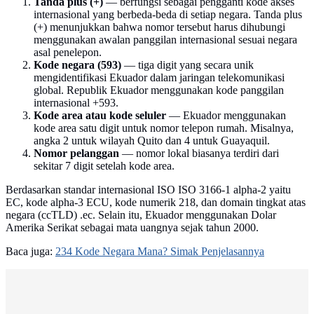
Tanda plus (+)
— berfungsi sebagai pengganti kode akses
internasional yang berbeda-beda di setiap negara. Tanda plus
(+) menunjukkan bahwa nomor tersebut harus dihubungi
menggunakan awalan panggilan internasional sesuai negara
asal penelepon.
Kode negara (593)
— tiga digit yang secara unik
mengidentifikasi Ekuador dalam jaringan telekomunikasi
global. Republik Ekuador menggunakan kode panggilan
internasional +593.
Kode area atau kode seluler
— Ekuador menggunakan
kode area satu digit untuk nomor telepon rumah. Misalnya,
angka 2 untuk wilayah Quito dan 4 untuk Guayaquil.
Nomor pelanggan
— nomor lokal biasanya terdiri dari
sekitar 7 digit setelah kode area.
Berdasarkan standar internasional ISO ISO 3166-1 alpha-2 yaitu
EC, kode alpha-3 ECU, kode numerik 218, dan domain tingkat atas
negara (ccTLD) .ec. Selain itu, Ekuador menggunakan Dolar
Amerika Serikat sebagai mata uangnya sejak tahun 2000.
Baca juga:
234 Kode Negara Mana? Simak Penjelasannya