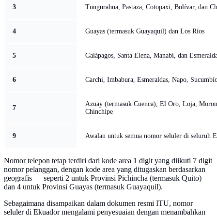
3
Tungurahua, Pastaza, Cotopaxi, Bolívar, dan C
4
Guayas (termasuk Guayaquil) dan Los Ríos
5
Galápagos, Santa Elena, Manabí, dan Esmeralda
6
Carchi, Imbabura, Esmeraldas, Napo, Sucumbío
Azuay (termasuk Cuenca), El Oro, Loja, Moron
7
Chinchipe
9
Awalan untuk semua nomor seluler di seluruh 
Nomor telepon tetap terdiri dari kode area 1 digit yang diikuti 7 digit
nomor pelanggan, dengan kode area yang ditugaskan berdasarkan
geografis — seperti 2 untuk Provinsi Pichincha (termasuk Quito)
dan 4 untuk Provinsi Guayas (termasuk Guayaquil).
Sebagaimana disampaikan dalam dokumen resmi ITU, nomor
seluler di Ekuador mengalami penyesuaian dengan menambahkan