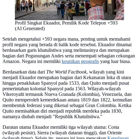
Profil Singkat Ekuador, Pemilik Kode Telepon +593
(AI Generated)
Setelah mengetahui +593 negara mana, penting untuk memahami
profil negara yang berada di balik kode tersebut. Ekuador dinamai
berdasarkan garis khatulistiwa yang melintasinya dan merupakan
bagian dari Pegunungan Andes serta menempati sebagian cekungan
Amazon. Negara ini memiliki
keunikan geografis
yang luar biasa.
Berdasarkan data dari
The World Factbook
, wilayah yang kini
menjadi Ekuador merupakan bagian dari Kekaisaran Inka di utara
hingga penaklukan Spanyol pada 1533, dan Quito menjadi pusat
pemerintahan kolonial Spanyol pada 1563. Wilayah-wilayah
Vikeroyalti termasuk Nueva Granada (Kolombia), Venezuela, dan
Quito memperoleh kemerdekaan antara 1819 dan 1822, kemudian
membentuk federasi yang dikenal sebagai Gran Colombia. Ketika
Quito memisahkan diri menjadi republik merdeka pada 1830,
namanya diubah menjadi "Republik Khatulistiwa."
Daratan utama Ekuador memiliki tiga wilayah utama: Costa
(wilayah pesisir), Sierra (wilayah dataran tinggi), dan Oriente
(wilayah timur). Selain itu, negara ini juga mencakup
Kepulauan