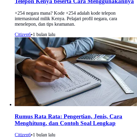
Telepon Kenya beserta Cara Menggunakannya
+254 negara mana? Kode +254 adalah kode telepon
internasional milik Kenya. Pelajari profil negara, cara
menelepon, dan tips keamanan.
Citizen6
•
1 bulan lalu
Rumus Rata Rata: Pengertian, Jenis, Cara
Menghitung, dan Contoh Soal Lengkap
Citizen6
•
1 bulan lalu