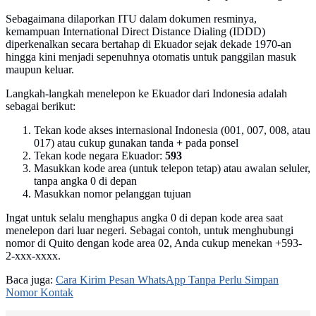
Sebagaimana dilaporkan ITU dalam dokumen resminya,
kemampuan International Direct Distance Dialing (IDDD)
diperkenalkan secara bertahap di Ekuador sejak dekade 1970-an
hingga kini menjadi sepenuhnya otomatis untuk panggilan masuk
maupun keluar.
Langkah-langkah menelepon ke Ekuador dari Indonesia adalah
sebagai berikut:
Tekan kode akses internasional Indonesia (001, 007, 008, atau
017) atau cukup gunakan tanda
+
pada ponsel
Tekan kode negara Ekuador:
593
Masukkan kode area (untuk telepon tetap) atau awalan seluler,
tanpa angka 0 di depan
Masukkan nomor pelanggan tujuan
Ingat untuk selalu menghapus angka 0 di depan kode area saat
menelepon dari luar negeri. Sebagai contoh, untuk menghubungi
nomor di Quito dengan kode area 02, Anda cukup menekan +593-
2-xxx-xxxx.
Baca juga:
Cara Kirim Pesan WhatsApp Tanpa Perlu Simpan
Nomor Kontak