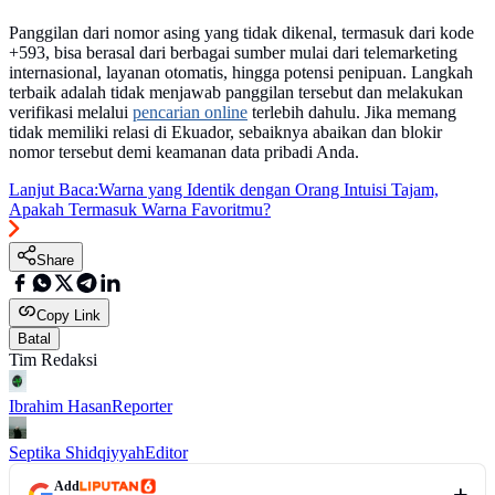
Panggilan dari nomor asing yang tidak dikenal, termasuk dari kode
+593, bisa berasal dari berbagai sumber mulai dari telemarketing
internasional, layanan otomatis, hingga potensi penipuan. Langkah
terbaik adalah tidak menjawab panggilan tersebut dan melakukan
verifikasi melalui
pencarian online
terlebih dahulu. Jika memang
tidak memiliki relasi di Ekuador, sebaiknya abaikan dan blokir
nomor tersebut demi keamanan data pribadi Anda.
Lanjut Baca:
Warna yang Identik dengan Orang Intuisi Tajam,
Apakah Termasuk Warna Favoritmu?
Share
Copy Link
Batal
Tim Redaksi
Ibrahim Hasan
Reporter
Septika Shidqiyyah
Editor
Add