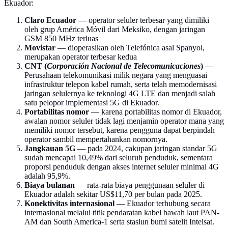
Ekuador:
Claro Ecuador
— operator seluler terbesar yang dimiliki
oleh grup América Móvil dari Meksiko, dengan jaringan
GSM 850 MHz terluas
Movistar
— dioperasikan oleh Telefónica asal Spanyol,
merupakan operator terbesar kedua
CNT (
Corporación Nacional de Telecomunicaciones
)
—
Perusahaan telekomunikasi milik negara yang menguasai
infrastruktur telepon kabel rumah, serta telah memodernisasi
jaringan selulernya ke teknologi 4G LTE dan menjadi salah
satu pelopor implementasi 5G di Ekuador.
Portabilitas nomor
— karena portabilitas nomor di Ekuador,
awalan nomor seluler tidak lagi menjamin operator mana yang
memiliki nomor tersebut, karena pengguna dapat berpindah
operator sambil mempertahankan nomornya.
Jangkauan 5G
— pada 2024, cakupan jaringan standar 5G
sudah mencapai 10,49% dari seluruh penduduk, sementara
proporsi penduduk dengan akses internet seluler minimal 4G
adalah 95,9%.
Biaya bulanan
— rata-rata biaya penggunaan seluler di
Ekuador adalah sekitar US$11,70 per bulan pada 2025.
Konektivitas internasional
— Ekuador terhubung secara
internasional melalui titik pendaratan kabel bawah laut PAN-
AM dan South America-1 serta stasiun bumi satelit Intelsat.