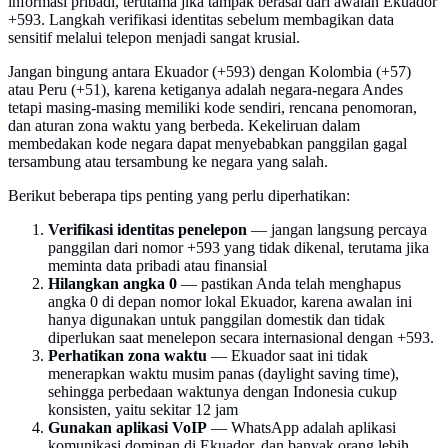
informasi pribadi, terutama jika tampak berasal dari awalan Ekuador
+593. Langkah verifikasi identitas sebelum membagikan data
sensitif melalui telepon menjadi sangat krusial.
Jangan bingung antara Ekuador (+593) dengan Kolombia (+57)
atau Peru (+51), karena ketiganya adalah negara-negara Andes
tetapi masing-masing memiliki kode sendiri, rencana penomoran,
dan aturan zona waktu yang berbeda. Kekeliruan dalam
membedakan kode negara dapat menyebabkan panggilan gagal
tersambung atau tersambung ke negara yang salah.
Berikut beberapa tips penting yang perlu diperhatikan:
Verifikasi identitas penelepon
— jangan langsung percaya
panggilan dari nomor +593 yang tidak dikenal, terutama jika
meminta data pribadi atau finansial
Hilangkan angka 0
— pastikan Anda telah menghapus
angka 0 di depan nomor lokal Ekuador, karena awalan ini
hanya digunakan untuk panggilan domestik dan tidak
diperlukan saat menelepon secara internasional dengan +593.
Perhatikan zona waktu
— Ekuador saat ini tidak
menerapkan waktu musim panas (daylight saving time),
sehingga perbedaan waktunya dengan Indonesia cukup
konsisten, yaitu sekitar 12 jam
Gunakan aplikasi VoIP
— WhatsApp adalah aplikasi
komunikasi dominan di Ekuador, dan banyak orang lebih