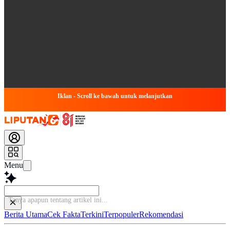
Iklan - Scroll ke bawah untuk melanjutkan
Menu
Ta
Berita Utama
Cek Fakta
Terkini
Terpopuler
Rekomendasi