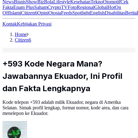
News
Bisnis
ShowBiz
Bola
Lifestyle
Kesehatan
Tekno
Otomotif
Cek
Fakta
Enam Plus
Saham
Crypto
TV
Foto
Regional
Global
Hot
On
Off
Islami
Citizen6
Opini
Otosia
Feeds
Spotlight
English
Disabilitas
Berita
Kontak
Kebijakan Privasi
Home
Citizen6
+593 Kode Negara Mana?
Jawabannya Ekuador, Ini Profil
dan Fakta Lengkapnya
Kode telepon +593 adalah milik Ekuador, negara di Amerika
Selatan. Simak profil lengkap, format nomor, kode area, dan cara
menelepon ke Ekuador.