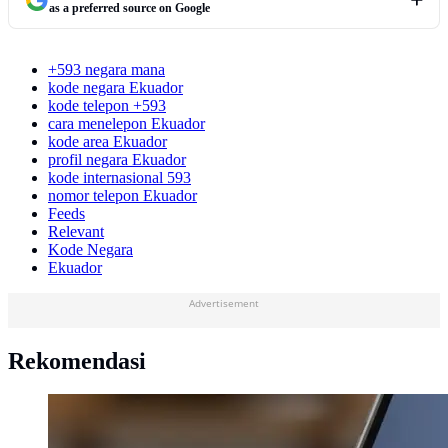
as a preferred source on Google
+593 negara mana
kode negara Ekuador
kode telepon +593
cara menelepon Ekuador
kode area Ekuador
profil negara Ekuador
kode internasional 593
nomor telepon Ekuador
Feeds
Relevant
Kode Negara
Ekuador
Advertisement
Rekomendasi