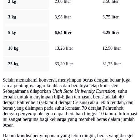
2 kg
2,66 liter
2,50 liter
3 kg
3,98 liter
3,75 liter
5 kg
6,64 liter
6,25 liter
10 kg
13,28 liter
12,50 liter
25 kg
33,20 liter
31,25 liter
Selain memahami konversi, menyimpan beras dengan benar juga
sama pentingnya agar kualitas dan beratnya tetap konsisten.
Sebagaimana dilaporkan
Utah State University Extension
, suhu
terbaik untuk menyimpan biji-bijian termasuk beras adalah 40
derajat Fahrenheit (sekitar 4 derajat Celsius) atau lebih rendah, dan
beras yang disimpan pada suhu konstan 70 derajat Fahrenheit
dengan penyerap oksigen dapat bertahan hingga 10 tahun. Informasi
ini sangat berguna bagi keluarga yang membeli beras dalam jumlah
besar.
Dalam kondisi penyimpanan yang lebih dingin, beras yang disegel