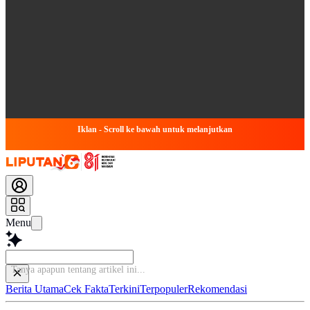
Iklan - Scroll ke bawah untuk melanjutkan
Menu
Ba
Berita Utama
Cek Fakta
Terkini
Terpopuler
Rekomendasi