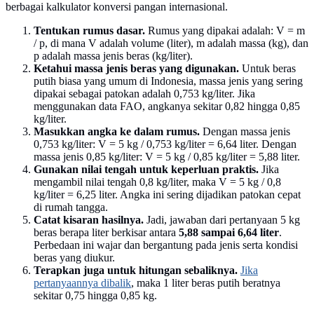
berbagai kalkulator konversi pangan internasional.
Tentukan rumus dasar.
Rumus yang dipakai adalah: V = m
/ p, di mana V adalah volume (liter), m adalah massa (kg), dan
p adalah massa jenis beras (kg/liter).
Ketahui massa jenis beras yang digunakan.
Untuk beras
putih biasa yang umum di Indonesia, massa jenis yang sering
dipakai sebagai patokan adalah 0,753 kg/liter. Jika
menggunakan data FAO, angkanya sekitar 0,82 hingga 0,85
kg/liter.
Masukkan angka ke dalam rumus.
Dengan massa jenis
0,753 kg/liter: V = 5 kg / 0,753 kg/liter = 6,64 liter. Dengan
massa jenis 0,85 kg/liter: V = 5 kg / 0,85 kg/liter = 5,88 liter.
Gunakan nilai tengah untuk keperluan praktis.
Jika
mengambil nilai tengah 0,8 kg/liter, maka V = 5 kg / 0,8
kg/liter = 6,25 liter. Angka ini sering dijadikan patokan cepat
di rumah tangga.
Catat kisaran hasilnya.
Jadi, jawaban dari pertanyaan 5 kg
beras berapa liter berkisar antara
5,88 sampai 6,64 liter
.
Perbedaan ini wajar dan bergantung pada jenis serta kondisi
beras yang diukur.
Terapkan juga untuk hitungan sebaliknya.
Jika
pertanyaannya dibalik
, maka 1 liter beras putih beratnya
sekitar 0,75 hingga 0,85 kg.