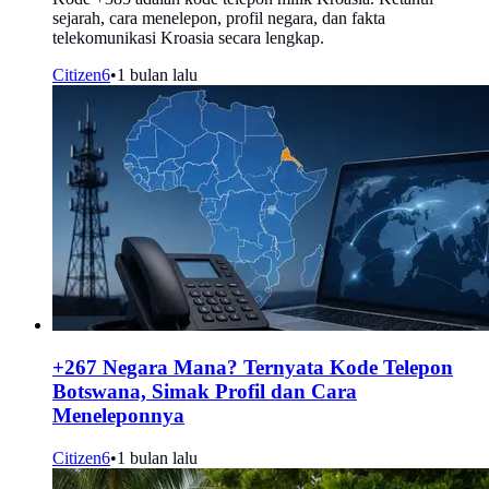
sejarah, cara menelepon, profil negara, dan fakta
telekomunikasi Kroasia secara lengkap.
Citizen6
•
1 bulan lalu
+267 Negara Mana? Ternyata Kode Telepon
Botswana, Simak Profil dan Cara
Meneleponnya
Citizen6
•
1 bulan lalu