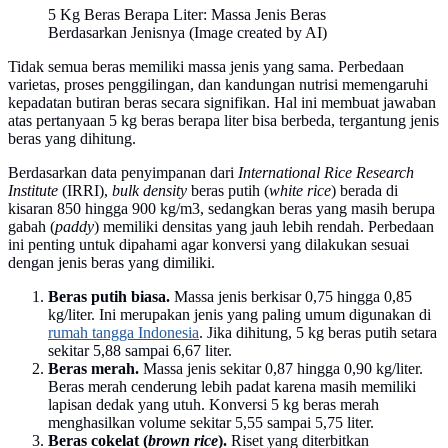
5 Kg Beras Berapa Liter: Massa Jenis Beras
Berdasarkan Jenisnya (Image created by AI)
Tidak semua beras memiliki massa jenis yang sama. Perbedaan
varietas, proses penggilingan, dan kandungan nutrisi memengaruhi
kepadatan butiran beras secara signifikan. Hal ini membuat jawaban
atas pertanyaan 5 kg beras berapa liter bisa berbeda, tergantung jenis
beras yang dihitung.
Berdasarkan data penyimpanan dari
International Rice Research
Institute
(IRRI),
bulk density
beras putih (
white rice
) berada di
kisaran 850 hingga 900 kg/m3, sedangkan beras yang masih berupa
gabah (
paddy
) memiliki densitas yang jauh lebih rendah. Perbedaan
ini penting untuk dipahami agar konversi yang dilakukan sesuai
dengan jenis beras yang dimiliki.
Beras putih biasa.
Massa jenis berkisar 0,75 hingga 0,85
kg/liter. Ini merupakan jenis yang paling umum digunakan di
rumah tangga Indonesia
. Jika dihitung, 5 kg beras putih setara
sekitar 5,88 sampai 6,67 liter.
Beras merah.
Massa jenis sekitar 0,87 hingga 0,90 kg/liter.
Beras merah cenderung lebih padat karena masih memiliki
lapisan dedak yang utuh. Konversi 5 kg beras merah
menghasilkan volume sekitar 5,55 sampai 5,75 liter.
Beras cokelat (
brown rice
).
Riset yang diterbitkan