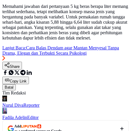
Memahami jawaban dari pertanyaan 5 kg beras berapa liter memang
terlihat sederhana, tetapi melibatkan konsep massa jenis yang
bergantung pada banyak variabel. Untuk pemakaian rumah tangga
sehari-hari, angka kisaran 5,88 hingga 6,64 liter sudah cukup akurat
sebagai patokan. Yang terpenting, selalu gunakan alat takar yang
konsisten dan perhatikan jenis beras yang dibeli agar perhitungan
kebutuhan dapur lebih efisien dan tidak meleset.
Lanjut Baca:
Cara Balas Dendam agar Mantan Menyesal Tanpa
Drama, Elegan dan Terbukti Secara Psikologi
Share
Copy Link
Batal
Tim Redaksi
Nurul Diva
Reporter
Fadila Adelin
Editor
Add
as a preferred source on Google