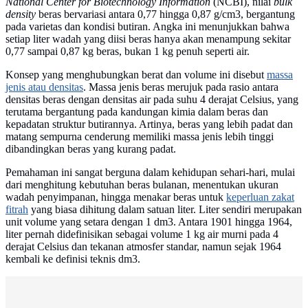
National Center for Biotechnology Information
(NCBI), nilai
bulk
density
beras bervariasi antara 0,77 hingga 0,87 g/cm3, bergantung
pada varietas dan kondisi butiran. Angka ini menunjukkan bahwa
setiap liter wadah yang diisi beras hanya akan menampung sekitar
0,77 sampai 0,87 kg beras, bukan 1 kg penuh seperti air.
Konsep yang menghubungkan berat dan volume ini disebut
massa
jenis atau densitas
. Massa jenis beras merujuk pada rasio antara
densitas beras dengan densitas air pada suhu 4 derajat Celsius, yang
terutama bergantung pada kandungan kimia dalam beras dan
kepadatan struktur butirannya. Artinya, beras yang lebih padat dan
matang sempurna cenderung memiliki massa jenis lebih tinggi
dibandingkan beras yang kurang padat.
Pemahaman ini sangat berguna dalam kehidupan sehari-hari, mulai
dari menghitung kebutuhan beras bulanan, menentukan ukuran
wadah penyimpanan, hingga menakar beras untuk
keperluan zakat
fitrah
yang biasa dihitung dalam satuan liter. Liter sendiri merupakan
unit volume yang setara dengan 1 dm3. Antara 1901 hingga 1964,
liter pernah didefinisikan sebagai volume 1 kg air murni pada 4
derajat Celsius dan tekanan atmosfer standar, namun sejak 1964
kembali ke definisi teknis dm3.