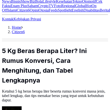
News
Bisnis
ShowBiz
Bola
Lifestyle
Kesehatan
Tekno
Otomotif
Cek
Fakta
Enam Plus
Saham
Crypto
TV
Foto
Regional
Global
Hot
On
Off
Islami
Citizen6
Opini
Otosia
Feeds
Spotlight
English
Disabilitas
Berita
Kontak
Kebijakan Privasi
Home
Citizen6
5 Kg Beras Berapa Liter? Ini
Rumus Konversi, Cara
Menghitung, dan Tabel
Lengkapnya
Ketahui 5 kg beras berapa liter beserta rumus konversi massa jenis,
tabel lengkap, dan tips menakar beras yang tepat untuk kebutuhan
dapur.