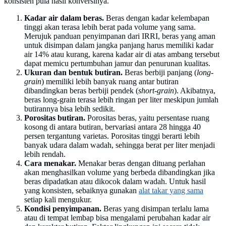
konsisten pula hasil konversinya.
Kadar air dalam beras.
Beras dengan kadar kelembapan
tinggi akan terasa lebih berat pada volume yang sama.
Merujuk panduan penyimpanan dari IRRI, beras yang aman
untuk disimpan dalam jangka panjang harus memiliki kadar
air 14% atau kurang, karena kadar air di atas ambang tersebut
dapat memicu pertumbuhan jamur dan penurunan kualitas.
Ukuran dan bentuk butiran.
Beras berbiji panjang (
long-
grain
) memiliki lebih banyak ruang antar butiran
dibandingkan beras berbiji pendek (
short-grain
). Akibatnya,
beras long-grain terasa lebih ringan per liter meskipun jumlah
butirannya bisa lebih sedikit.
Porositas butiran.
Porositas beras, yaitu persentase ruang
kosong di antara butiran, bervariasi antara 28 hingga 40
persen tergantung varietas. Porositas tinggi berarti lebih
banyak udara dalam wadah, sehingga berat per liter menjadi
lebih rendah.
Cara menakar.
Menakar beras dengan dituang perlahan
akan menghasilkan volume yang berbeda dibandingkan jika
beras dipadatkan atau dikocok dalam wadah. Untuk hasil
yang konsisten, sebaiknya gunakan
alat takar yang sama
setiap kali mengukur.
Kondisi penyimpanan.
Beras yang disimpan terlalu lama
atau di tempat lembap bisa mengalami perubahan kadar air