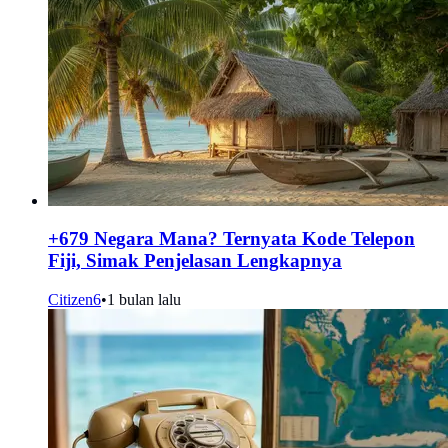
+679 Negara Mana? Ternyata Kode Telepon
Fiji, Simak Penjelasan Lengkapnya
Citizen6
•
1 bulan lalu