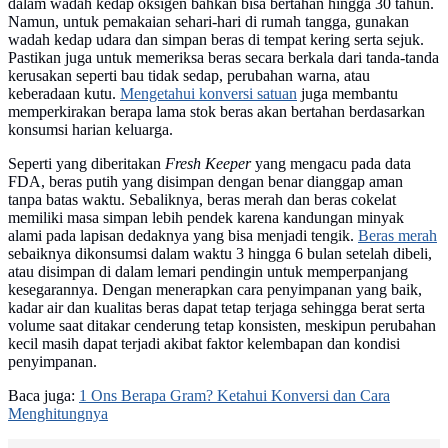
dalam wadah kedap oksigen bahkan bisa bertahan hingga 30 tahun.
Namun, untuk pemakaian sehari-hari di rumah tangga, gunakan
wadah kedap udara dan simpan beras di tempat kering serta sejuk.
Pastikan juga untuk memeriksa beras secara berkala dari tanda-tanda
kerusakan seperti bau tidak sedap, perubahan warna, atau
keberadaan kutu.
Mengetahui konversi satuan
juga membantu
memperkirakan berapa lama stok beras akan bertahan berdasarkan
konsumsi harian keluarga.
Seperti yang diberitakan
Fresh Keeper
yang mengacu pada data
FDA, beras putih yang disimpan dengan benar dianggap aman
tanpa batas waktu. Sebaliknya, beras merah dan beras cokelat
memiliki masa simpan lebih pendek karena kandungan minyak
alami pada lapisan dedaknya yang bisa menjadi tengik.
Beras merah
sebaiknya dikonsumsi dalam waktu 3 hingga 6 bulan setelah dibeli,
atau disimpan di dalam lemari pendingin untuk memperpanjang
kesegarannya. Dengan menerapkan cara penyimpanan yang baik,
kadar air dan kualitas beras dapat tetap terjaga sehingga berat serta
volume saat ditakar cenderung tetap konsisten, meskipun perubahan
kecil masih dapat terjadi akibat faktor kelembapan dan kondisi
penyimpanan.
Baca juga:
1 Ons Berapa Gram? Ketahui Konversi dan Cara
Menghitungnya