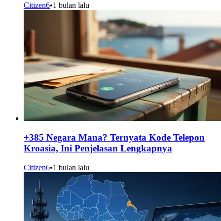
Citizen6
•
1 bulan lalu
+385 Negara Mana? Ternyata Kode Telepon
Kroasia, Ini Penjelasan Lengkapnya
Citizen6
•
1 bulan lalu