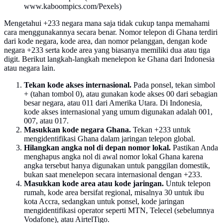
www.kaboompics.com/Pexels)
Mengetahui +233 negara mana saja tidak cukup tanpa memahami
cara menggunakannya secara benar. Nomor telepon di Ghana terdiri
dari kode negara, kode area, dan nomor pelanggan, dengan kode
negara +233 serta kode area yang biasanya memiliki dua atau tiga
digit. Berikut langkah-langkah menelepon ke Ghana dari Indonesia
atau negara lain.
Tekan kode akses internasional.
Pada ponsel, tekan simbol
+ (tahan tombol 0), atau gunakan kode akses 00 dari sebagian
besar negara, atau 011 dari Amerika Utara. Di Indonesia,
kode akses internasional yang umum digunakan adalah 001,
007, atau 017.
Masukkan kode negara Ghana.
Tekan +233 untuk
mengidentifikasi Ghana dalam jaringan telepon global.
Hilangkan angka nol di depan nomor lokal.
Pastikan Anda
menghapus angka nol di awal nomor lokal Ghana karena
angka tersebut hanya digunakan untuk panggilan domestik,
bukan saat menelepon secara internasional dengan +233.
Masukkan kode area atau kode jaringan.
Untuk telepon
rumah, kode area bersifat regional, misalnya 30 untuk ibu
kota Accra, sedangkan untuk ponsel, kode jaringan
mengidentifikasi operator seperti MTN, Telecel (sebelumnya
Vodafone), atau AirtelTigo.