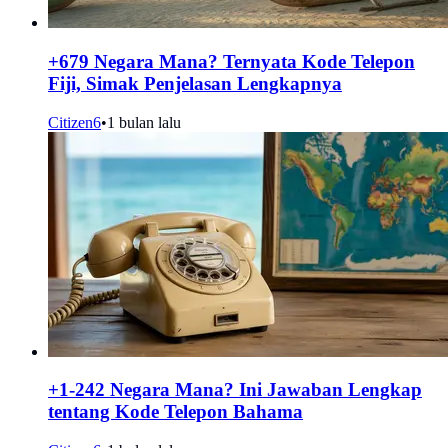
+679 Negara Mana? Ternyata Kode Telepon
Fiji, Simak Penjelasan Lengkapnya
Citizen6
•
1 bulan lalu
+1-242 Negara Mana? Ini Jawaban Lengkap
tentang Kode Telepon Bahama