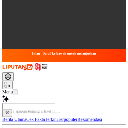
Iklan - Scroll ke bawah untuk melanjutkan
Menu
Bac
Berita Utama
Cek Fakta
Terkini
Terpopuler
Rekomendasi