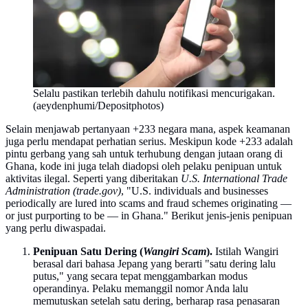
Selalu pastikan terlebih dahulu notifikasi mencurigakan.
(aeydenphumi/Depositphotos)
Selain menjawab pertanyaan +233 negara mana, aspek keamanan
juga perlu mendapat perhatian serius. Meskipun kode +233 adalah
pintu gerbang yang sah untuk terhubung dengan jutaan orang di
Ghana, kode ini juga telah diadopsi oleh pelaku penipuan untuk
aktivitas ilegal. Seperti yang diberitakan
U.S. International Trade
Administration (trade.gov)
, "U.S. individuals and businesses
periodically are lured into scams and fraud schemes originating —
or just purporting to be — in Ghana." Berikut jenis-jenis penipuan
yang perlu diwaspadai.
Penipuan Satu Dering (
Wangiri Scam
).
Istilah Wangiri
berasal dari bahasa Jepang yang berarti "satu dering lalu
putus," yang secara tepat menggambarkan modus
operandinya. Pelaku memanggil nomor Anda lalu
memutuskan setelah satu dering, berharap rasa penasaran