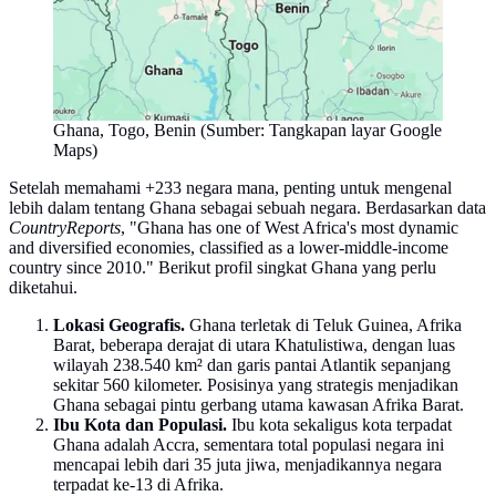
Ghana, Togo, Benin (Sumber: Tangkapan layar Google
Maps)
Setelah memahami +233 negara mana, penting untuk mengenal
lebih dalam tentang Ghana sebagai sebuah negara. Berdasarkan data
CountryReports
, "Ghana has one of West Africa's most dynamic
and diversified economies, classified as a lower-middle-income
country since 2010." Berikut profil singkat Ghana yang perlu
diketahui.
Lokasi Geografis.
Ghana terletak di Teluk Guinea, Afrika
Barat, beberapa derajat di utara Khatulistiwa, dengan luas
wilayah 238.540 km² dan garis pantai Atlantik sepanjang
sekitar 560 kilometer. Posisinya yang strategis menjadikan
Ghana sebagai pintu gerbang utama kawasan Afrika Barat.
Ibu Kota dan Populasi.
Ibu kota sekaligus kota terpadat
Ghana adalah Accra, sementara total populasi negara ini
mencapai lebih dari 35 juta jiwa, menjadikannya negara
terpadat ke-13 di Afrika.