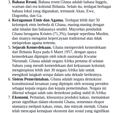
Bahasa Resmi.
Bahasa resmi Ghana adalah bahasa Inggris,
warisan dari era kolonial Britania. Selain itu, terdapat berbagai
bahasa lokal yang digunakan, termasuk Akan, Ewe,
Dagomba, dan Ga.
Keragaman Etnis dan Agama.
Terdapat lebih dari 50
kelompok etnis berbeda di Ghana, masing-masing dengan
adat istiadat dan bahasanya sendiri. Mayoritas penduduk
Ghana beragama Kristen (71,3%), hampir seperlima Muslim,
dan sisanya menganut kepercayaan tradisional atau tidak
melaporkan agama tertentu.
Sejarah Kemerdekaan.
Ghana memperoleh kemerdekaan
dari Britania Raya pada 6 Maret 1957, dengan upaya
kemerdekaan dipimpin oleh tokoh nasionalis Kwame
Nkrumah. Ghana adalah negara Afrika pertama di selatan
Sahara yang meraih kemerdekaan dari kekuasaan kolonial,
menginspirasi lebih dari 30 negara Afrika lain untuk
mengikuti langkah serupa dalam satu dekade berikutnya.
Sistem Pemerintahan.
Ghana adalah negara demokrasi
konstitusional kesatuan yang dipimpin oleh seorang presiden
sebagai kepala negara dan kepala pemerintahan. Negara ini
dikenal sebagai salah satu demokrasi paling stabil di Afrika.
Ekonomi.
Pertanian, khususnya produksi kakao, memainkan
peran signifikan dalam ekonomi Ghana, sementara ekspor
utamanya meliputi kakao, emas, dan minyak mentah. Ghana
telah mencapai kemajuan ekonomi dan sosial yang signifikan