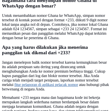
Bagaimana cara menyimpan nomor Ghana di
WhatsApp dengan benar?
Untuk menambahkan nomor Ghana ke WhatsApp, simpan nomor
tersebut di kontak ponsel dengan format +233, diikuti 9 digit nomor
lokal tanpa angka nol di depan. Contohnya, jika nomor lokal Ghana
adalah 024 1234567, simpan sebagai +233 24 1234567. Format ini
memastikan pesan dan panggilan melalui WhatsApp dapat terkirim
dengan benar ke penerima di Ghana.
Apa yang harus dilakukan jika menerima
panggilan tak dikenal dari +233?
Jangan menelepon balik nomor tersebut karena kemungkinan besar
itu adalah penipuan satu dering yang dirancang untuk
menghubungkan Anda ke nomor premium berbiaya tinggi. Cukup
hapus panggilan dari log dan blokir nomor tersebut. Jika Anda
curiga telah menjadi target penipuan, laporkan nomor tersebut
melalui
fitur pelaporan di aplikasi pelacak nomor
atau hubungi pihak
berwenang di negara Anda.
Memahami +233 negara mana dan bagaimana kode ini bekerja
merupakan langkah sederhana namun berdampak besar dalam
menjaga keamanan komunikasi. Ghana adalah negara dengan
sejarah panjang, budaya yang kaya, dan sistem telekomunikasi yang