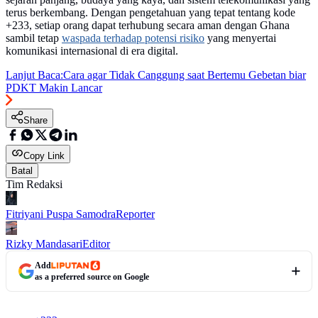
terus berkembang. Dengan pengetahuan yang tepat tentang kode
+233, setiap orang dapat terhubung secara aman dengan Ghana
sambil tetap
waspada terhadap potensi risiko
yang menyertai
komunikasi internasional di era digital.
Lanjut Baca:
Cara agar Tidak Canggung saat Bertemu Gebetan biar
PDKT Makin Lancar
Share
Copy Link
Batal
Tim Redaksi
Fitriyani Puspa Samodra
Reporter
Rizky Mandasari
Editor
Add
as a preferred source on Google