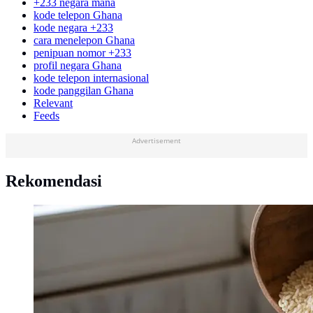
+233 negara mana
kode telepon Ghana
kode negara +233
cara menelepon Ghana
penipuan nomor +233
profil negara Ghana
kode telepon internasional
kode panggilan Ghana
Relevant
Feeds
Advertisement
Rekomendasi