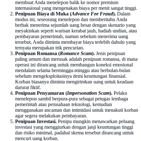
membuat Anda menelepon balik ke nomor premium
internasional yang mengenakan biaya per menit sangat tinggi.
Penipuan Biaya di Muka (
Advance Fee Fraud
).
Dalam
modus ini, seseorang menelepon dan memberitahu Anda
berhak menerima sejumlah uang besar dengan skenario yang
meyakinkan seperti warisan kerabat jauh, hadiah undian, atau
pembayaran pemerintah, namun sebelum menerima uang
tersebut, Anda diminta membayar biaya terlebih dahulu yang
ternyata merupakan trik pencurian.
Penipuan Romansa (
Romance Scam
).
Jenis penipuan
paling umum dan merusak adalah penipuan romansa, di mana
operasi ini dirancang untuk membangun koneksi emosional
mendalam selama berminggu-minggu atau berbulan-bulan
sebelum mengeksploitasinya demi keuntungan finansial.
Korban biasanya diminta mengirimkan uang untuk keadaan
darurat fiktif.
Penipuan Penyamaran (
Impersonation Scam
).
Pelaku
menelepon sambil berpura-pura sebagai petugas lembaga
pemerintah atau perusahaan teknologi, kemudian
menggunakan ancaman dan intimidasi untuk menakuti korban
agar segera melakukan pembayaran.
Penipuan Investasi.
Penipu mungkin menawarkan peluang
investasi yang menggiurkan dengan janji keuntungan tinggi
dan risiko minimal, padahal skema tersebut dirancang untuk
mencuri uang korban.