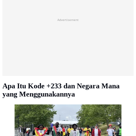
Advertisement
Apa Itu Kode +233 dan Negara Mana
yang Menggunakannya
Suporter Ghana berjalan menuju Gillette Stadium,
Foxborough, Boston, AS, Senin (23/6/2026). Dengan
mengenakan atribut dan membawa bendera
kebanggaan, mereka hadir untuk memberikan
dukungan pada laga fase grup Piala Dunia 2026
melawan Inggris. (KLY Sports/Hery Kurniawan)