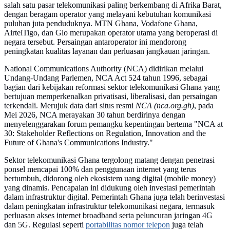
salah satu pasar telekomunikasi paling berkembang di Afrika Barat,
dengan beragam operator yang melayani kebutuhan komunikasi
puluhan juta penduduknya. MTN Ghana, Vodafone Ghana,
AirtelTigo, dan Glo merupakan operator utama yang beroperasi di
negara tersebut. Persaingan antaroperator ini mendorong
peningkatan kualitas layanan dan perluasan jangkauan jaringan.
National Communications Authority (NCA) didirikan melalui
Undang-Undang Parlemen, NCA Act 524 tahun 1996, sebagai
bagian dari kebijakan reformasi sektor telekomunikasi Ghana yang
bertujuan memperkenalkan privatisasi, liberalisasi, dan persaingan
terkendali. Merujuk data dari situs resmi
NCA (nca.org.gh)
, pada
Mei 2026, NCA merayakan 30 tahun berdirinya dengan
menyelenggarakan forum pemangku kepentingan bertema "NCA at
30: Stakeholder Reflections on Regulation, Innovation and the
Future of Ghana's Communications Industry."
Sektor telekomunikasi Ghana tergolong matang dengan penetrasi
ponsel mencapai 100% dan penggunaan internet yang terus
bertumbuh, didorong oleh ekosistem uang digital (mobile money)
yang dinamis. Pencapaian ini didukung oleh investasi pemerintah
dalam infrastruktur digital. Pemerintah Ghana juga telah berinvestasi
dalam peningkatan infrastruktur telekomunikasi negara, termasuk
perluasan akses internet broadband serta peluncuran jaringan 4G
dan 5G. Regulasi seperti
portabilitas nomor telepon
juga telah