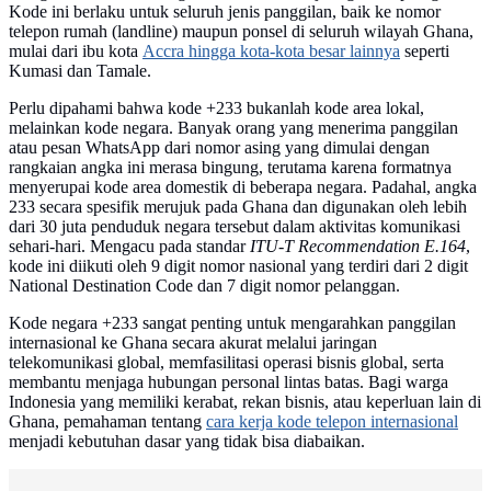
Kode ini berlaku untuk seluruh jenis panggilan, baik ke nomor
telepon rumah (landline) maupun ponsel di seluruh wilayah Ghana,
mulai dari ibu kota
Accra hingga kota-kota besar lainnya
seperti
Kumasi dan Tamale.
Perlu dipahami bahwa kode +233 bukanlah kode area lokal,
melainkan kode negara. Banyak orang yang menerima panggilan
atau pesan WhatsApp dari nomor asing yang dimulai dengan
rangkaian angka ini merasa bingung, terutama karena formatnya
menyerupai kode area domestik di beberapa negara. Padahal, angka
233 secara spesifik merujuk pada Ghana dan digunakan oleh lebih
dari 30 juta penduduk negara tersebut dalam aktivitas komunikasi
sehari-hari. Mengacu pada standar
ITU-T Recommendation E.164
,
kode ini diikuti oleh 9 digit nomor nasional yang terdiri dari 2 digit
National Destination Code dan 7 digit nomor pelanggan.
Kode negara +233 sangat penting untuk mengarahkan panggilan
internasional ke Ghana secara akurat melalui jaringan
telekomunikasi global, memfasilitasi operasi bisnis global, serta
membantu menjaga hubungan personal lintas batas. Bagi warga
Indonesia yang memiliki kerabat, rekan bisnis, atau keperluan lain di
Ghana, pemahaman tentang
cara kerja kode telepon internasional
menjadi kebutuhan dasar yang tidak bisa diabaikan.