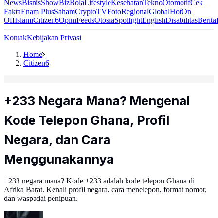
News
Bisnis
ShowBiz
Bola
Lifestyle
Kesehatan
Tekno
Otomotif
Cek
Fakta
Enam Plus
Saham
Crypto
TV
Foto
Regional
Global
Hot
On
Off
Islami
Citizen6
Opini
Feeds
Otosia
Spotlight
English
Disabilitas
Berita
Kontak
Kebijakan Privasi
Home
Citizen6
+233 Negara Mana? Mengenal
Kode Telepon Ghana, Profil
Negara, dan Cara
Menggunakannya
+233 negara mana? Kode +233 adalah kode telepon Ghana di
Afrika Barat. Kenali profil negara, cara menelepon, format nomor,
dan waspadai penipuan.