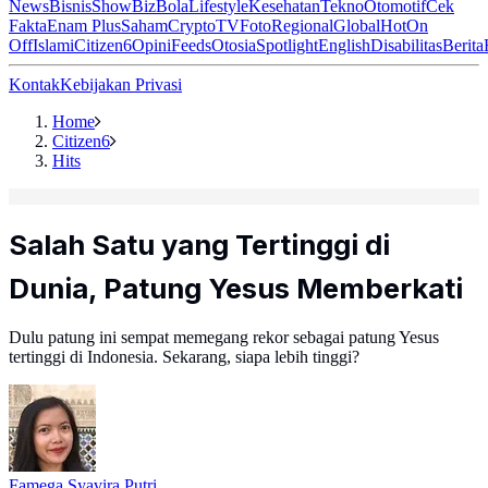
News
Bisnis
ShowBiz
Bola
Lifestyle
Kesehatan
Tekno
Otomotif
Cek
Fakta
Enam Plus
Saham
Crypto
TV
Foto
Regional
Global
Hot
On
Off
Islami
Citizen6
Opini
Feeds
Otosia
Spotlight
English
Disabilitas
Berita
Kontak
Kebijakan Privasi
Home
Citizen6
Hits
Salah Satu yang Tertinggi di
Dunia, Patung Yesus Memberkati
Dulu patung ini sempat memegang rekor sebagai patung Yesus
tertinggi di Indonesia. Sekarang, siapa lebih tinggi?
Famega Syavira Putri