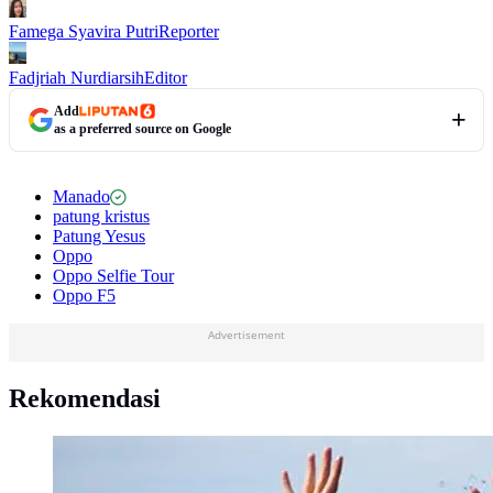
Famega Syavira Putri
Reporter
Fadjriah Nurdiarsih
Editor
Add
as a preferred source on Google
Manado
patung kristus
Patung Yesus
Oppo
Oppo Selfie Tour
Oppo F5
Advertisement
Rekomendasi