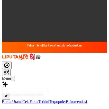
Iklan - Scroll ke bawah untuk melanjutkan
Menu
Baca
Berita Utama
Cek Fakta
Terkini
Terpopuler
Rekomendasi