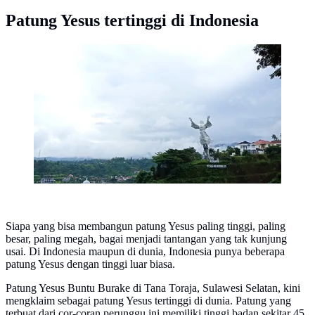
Patung Yesus tertinggi di Indonesia
Patung Yesus dilihat dari jauh. Foto diambil dengan
#OPPOSelfieTourWithF5 di #TourdeManado.
Siapa yang bisa membangun patung Yesus paling tinggi, paling
besar, paling megah, bagai menjadi tantangan yang tak kunjung
usai. Di Indonesia maupun di dunia, Indonesia punya beberapa
patung Yesus dengan tinggi luar biasa.
Patung Yesus Buntu Burake di Tana Toraja, Sulawesi Selatan, kini
mengklaim sebagai patung Yesus tertinggi di dunia. Patung yang
terbuat dari cor-coran perunggu ini memiliki tinggi badan sekitar 45