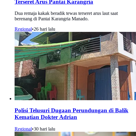
Terseret Arus Pantai Karangria
Dua remaja kakak beradik tewas terseret arus laut saat
berenang di Pantai Karangria Manado.
Regional
•
26 hari lalu
Polisi Telusuri Dugaan Perundungan di Balik
Kematian Dokter Adrian
Regional
•
30 hari lalu