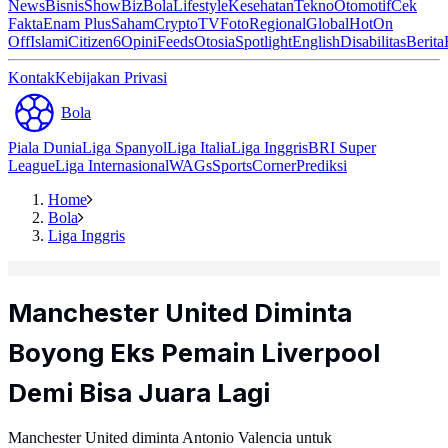
News
Bisnis
ShowBiz
Bola
Lifestyle
Kesehatan
Tekno
Otomotif
Cek
Fakta
Enam Plus
Saham
Crypto
TV
Foto
Regional
Global
Hot
On
Off
Islami
Citizen6
Opini
Feeds
Otosia
Spotlight
English
Disabilitas
Berita
Kontak
Kebijakan Privasi
Bola
Piala Dunia
Liga Spanyol
Liga Italia
Liga Inggris
BRI Super
League
Liga Internasional
WAGs
Sports
Corner
Prediksi
Home
Bola
Liga Inggris
Manchester United Diminta
Boyong Eks Pemain Liverpool
Demi Bisa Juara Lagi
Manchester United diminta Antonio Valencia untuk