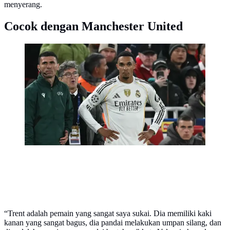
menyerang.
Cocok dengan Manchester United
Bek Real Madrid, Trent Alexander-Arnold, menunggu
untuk masuk sebagai pemain pengganti dalam
pertandingan sepak bola fase liga Liga Champions
UEFA antara Liverpool dan Real Madrid di Anfield,
Liverpool, Inggris barat laut, pada 4 November 2025.
(Paul ELLIS / AFP)
“Trent adalah pemain yang sangat saya sukai. Dia memiliki kaki
kanan yang sangat bagus, dia pandai melakukan umpan silang, dan