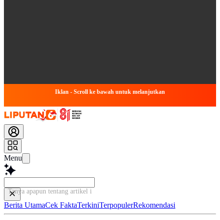
Iklan - Scroll ke bawah untuk melanjutkan
Menu
Tanya apapun tentang artikel ini...
Berita Utama
Cek Fakta
Terkini
Terpopuler
Rekomendasi