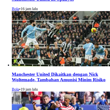
Bola
•
16 jam lalu
Manchester United Dikaitkan dengan Nick
Woltemade, Tambahan Amunisi Minim Risiko
Bola
•
19 jam lalu