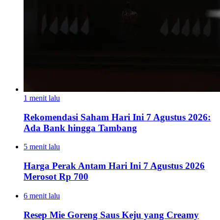
1 menit lalu
Rekomendasi Saham Hari Ini 7 Agustus 2026:
Ada Bank hingga Tambang
5 menit lalu
Harga Perak Antam Hari Ini 7 Agustus 2026
Merosot Rp 700
6 menit lalu
Resep Mie Goreng Saus Keju yang Creamy