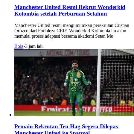
Manchester United Resmi Rekrut Wonderkid
Kolombia setelah Perburuan Setahun
Manchester United resmi mengumumkan perekrutan Cristian
Orozco dari Fortaleza CEIF. Wonderkid Kolombia itu akan
memulai proses adaptasi bersama akademi Setan Me
Bola
•
3 jam lalu
Pemain Rekrutan Ten Hag Segera Dilepas
Manchester United ke Spanyol