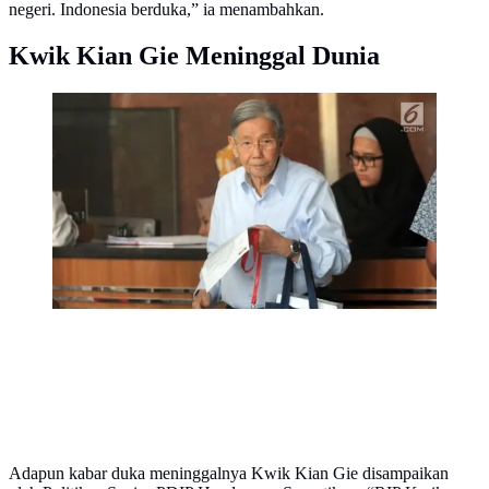
negeri. Indonesia berduka,” ia menambahkan.
Kwik Kian Gie Meninggal Dunia
Menteri Koordinator Bidang Ekonomi, Keuangan dan
Industri (Menko Ekuin) Kwik Kian Gie tiba untuk
pemeriksaan di Gedung KPK, Kamis (11/7/2019).
Kwik diperiksa sebagai saksi untuk tersangka
pemegang saham pengendali Bank Dagang Nasional
Indonesia (BDNI) Sjamsul Nursalim.
(merdeka.com/Dwi Narwoko)
Adapun kabar duka meninggalnya Kwik Kian Gie disampaikan