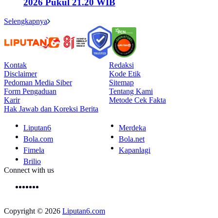
2026 Pukul 21.20 WIB
Selengkapnya
Kontak
Redaksi
Disclaimer
Kode Etik
Pedoman Media Siber
Sitemap
Form Pengaduan
Tentang Kami
Karir
Metode Cek Fakta
Hak Jawab dan Koreksi Berita
Liputan6
Merdeka
Bola.com
Bola.net
Fimela
Kapanlagi
Brilio
Connect with us
Copyright © 2026
Liputan6.com