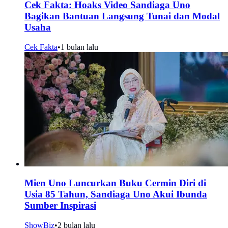
Cek Fakta: Hoaks Video Sandiaga Uno
Bagikan Bantuan Langsung Tunai dan Modal
Usaha
Cek Fakta
•
1 bulan lalu
Mien Uno Luncurkan Buku Cermin Diri di
Usia 85 Tahun, Sandiaga Uno Akui Ibunda
Sumber Inspirasi
ShowBiz
•
2 bulan lalu