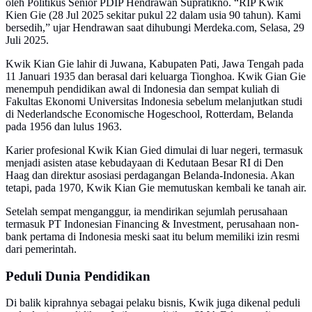
oleh Politikus Senior PDIP Hendrawan Supratikno. “RIP Kwik
Kien Gie (28 Jul 2025 sekitar pukul 22 dalam usia 90 tahun). Kami
bersedih,” ujar Hendrawan saat dihubungi Merdeka.com, Selasa, 29
Juli 2025.
Kwik Kian Gie lahir di Juwana, Kabupaten Pati, Jawa Tengah pada
11 Januari 1935 dan berasal dari keluarga Tionghoa. Kwik Gian Gie
menempuh pendidikan awal di Indonesia dan sempat kuliah di
Fakultas Ekonomi Universitas Indonesia sebelum melanjutkan studi
di Nederlandsche Economische Hogeschool, Rotterdam, Belanda
pada 1956 dan lulus 1963.
Karier profesional Kwik Kian Gied dimulai di luar negeri, termasuk
menjadi asisten atase kebudayaan di Kedutaan Besar RI di Den
Haag dan direktur asosiasi perdagangan Belanda-Indonesia. Akan
tetapi, pada 1970, Kwik Kian Gie memutuskan kembali ke tanah air.
Setelah sempat menganggur, ia mendirikan sejumlah perusahaan
termasuk PT Indonesian Financing & Investment, perusahaan non-
bank pertama di Indonesia meski saat itu belum memiliki izin resmi
dari pemerintah.
Peduli Dunia Pendidikan
Di balik kiprahnya sebagai pelaku bisnis, Kwik juga dikenal peduli