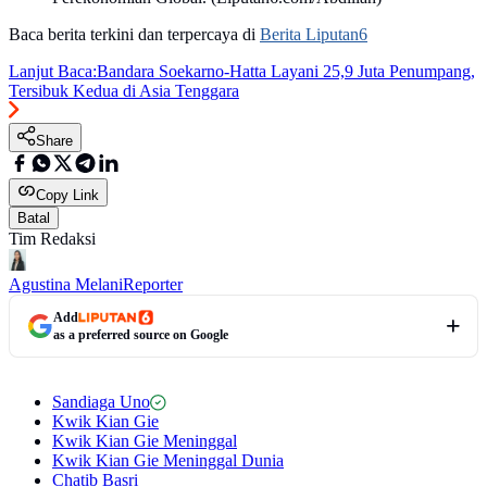
Baca berita terkini dan terpercaya di
Berita Liputan6
Lanjut Baca:
Bandara Soekarno-Hatta Layani 25,9 Juta Penumpang,
Tersibuk Kedua di Asia Tenggara
Share
Copy Link
Batal
Tim Redaksi
Agustina Melani
Reporter
Add
as a preferred source on Google
Sandiaga Uno
Kwik Kian Gie
Kwik Kian Gie Meninggal
Kwik Kian Gie Meninggal Dunia
Chatib Basri