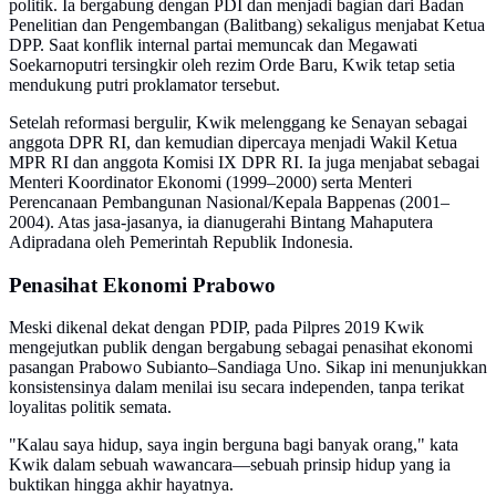
politik. Ia bergabung dengan PDI dan menjadi bagian dari Badan
Penelitian dan Pengembangan (Balitbang) sekaligus menjabat Ketua
DPP. Saat konflik internal partai memuncak dan Megawati
Soekarnoputri tersingkir oleh rezim Orde Baru, Kwik tetap setia
mendukung putri proklamator tersebut.
Setelah reformasi bergulir, Kwik melenggang ke Senayan sebagai
anggota DPR RI, dan kemudian dipercaya menjadi Wakil Ketua
MPR RI dan anggota Komisi IX DPR RI. Ia juga menjabat sebagai
Menteri Koordinator Ekonomi (1999–2000) serta Menteri
Perencanaan Pembangunan Nasional/Kepala Bappenas (2001–
2004). Atas jasa-jasanya, ia dianugerahi Bintang Mahaputera
Adipradana oleh Pemerintah Republik Indonesia.
Penasihat Ekonomi Prabowo
Meski dikenal dekat dengan PDIP, pada Pilpres 2019 Kwik
mengejutkan publik dengan bergabung sebagai penasihat ekonomi
pasangan Prabowo Subianto–Sandiaga Uno. Sikap ini menunjukkan
konsistensinya dalam menilai isu secara independen, tanpa terikat
loyalitas politik semata.
"Kalau saya hidup, saya ingin berguna bagi banyak orang," kata
Kwik dalam sebuah wawancara—sebuah prinsip hidup yang ia
buktikan hingga akhir hayatnya.