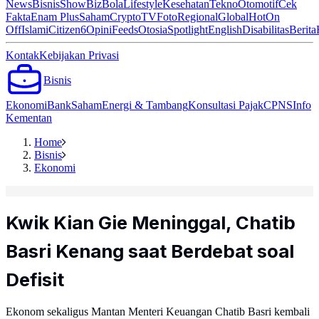
News
Bisnis
ShowBiz
Bola
Lifestyle
Kesehatan
Tekno
Otomotif
Cek
Fakta
Enam Plus
Saham
Crypto
TV
Foto
Regional
Global
Hot
On
Off
Islami
Citizen6
Opini
Feeds
Otosia
Spotlight
English
Disabilitas
Berita
Kontak
Kebijakan Privasi
Bisnis
Ekonomi
Bank
Saham
Energi & Tambang
Konsultasi Pajak
CPNS
Info
Kementan
Home
Bisnis
Ekonomi
Kwik Kian Gie Meninggal, Chatib
Basri Kenang saat Berdebat soal
Defisit
Ekonom sekaligus Mantan Menteri Keuangan Chatib Basri kembali