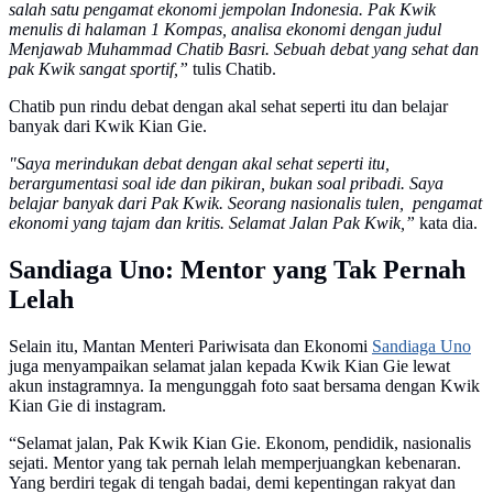
salah satu pengamat ekonomi jempolan Indonesia. Pak Kwik
menulis di halaman 1 Kompas, analisa ekonomi dengan judul
Menjawab Muhammad Chatib Basri. Sebuah debat yang sehat dan
pak Kwik sangat sportif,”
tulis Chatib.
Chatib pun rindu debat dengan akal sehat seperti itu dan belajar
banyak dari Kwik Kian Gie.
"Saya merindukan debat dengan akal sehat seperti itu,
berargumentasi soal ide dan pikiran, bukan soal pribadi. Saya
belajar banyak dari Pak Kwik. Seorang nasionalis tulen, pengamat
ekonomi yang tajam dan kritis. Selamat Jalan Pak Kwik,”
kata dia.
Sandiaga Uno: Mentor yang Tak Pernah
Lelah
Selain itu, Mantan Menteri Pariwisata dan Ekonomi
Sandiaga Uno
juga menyampaikan selamat jalan kepada Kwik Kian Gie lewat
akun instagramnya. Ia mengunggah foto saat bersama dengan Kwik
Kian Gie di instagram.
“Selamat jalan, Pak Kwik Kian Gie. Ekonom, pendidik, nasionalis
sejati. Mentor yang tak pernah lelah memperjuangkan kebenaran.
Yang berdiri tegak di tengah badai, demi kepentingan rakyat dan