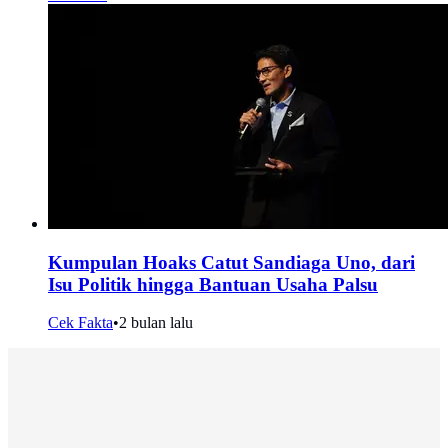
Kumpulan Hoaks Catut Sandiaga Uno, dari
Isu Politik hingga Bantuan Usaha Palsu
Cek Fakta
•
2 bulan lalu