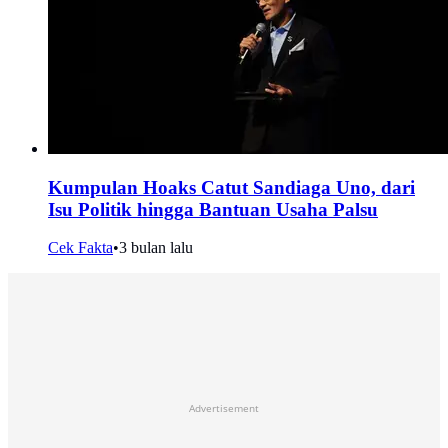
Kumpulan Hoaks Catut Sandiaga Uno, dari
Isu Politik hingga Bantuan Usaha Palsu
Cek Fakta
•
3 bulan lalu
Advertisement