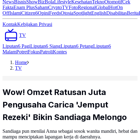
News
Bisnis
ShowBiz
Bola
Lifestyle
Kesehatan
Tekno
Otomotif
Cek
Fakta
Enam Plus
Saham
Crypto
TV
Foto
Regional
Global
Hot
On
Off
Islami
Citizen6
Opini
Feeds
Otosia
Spotlight
English
Disabilitas
Berita
Kontak
Kebijakan Privasi
TV
Liputan6 Pagi
Liputan6 Siang
Liputan6 Petang
Liputan6
Malam
Potret
Fokus
Patroli
Kontes
Home
TV
Wow! Omzet Ratusan Juta
Pengusaha Carica 'Jemput
Rezeki' Bikin Sandiaga Melongo
Sandiaga pun menilai Anna sebagai sosok wanita mandiri, hebat dan
mampu menciptakan lapangan kerja di daerahnya.