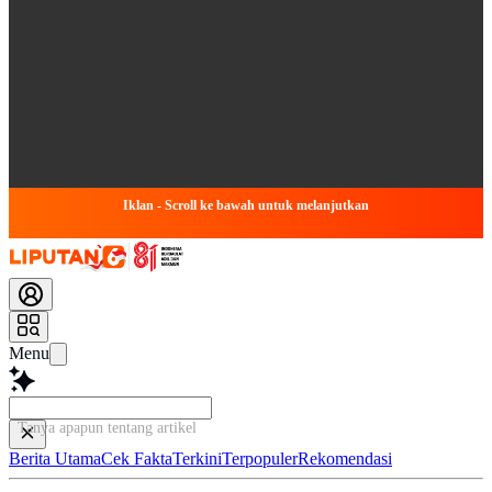
Iklan - Scroll ke bawah untuk melanjutkan
Menu
Tanya apapun tentang artikel ini...
Berita Utama
Cek Fakta
Terkini
Terpopuler
Rekomendasi