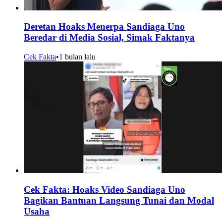
Deretan Hoaks Menerpa Sandiaga Uno
Beredar di Media Sosial, Simak Faktanya
Cek Fakta
•
1 bulan lalu
Cek Fakta: Hoaks Video Sandiaga Uno
Bagikan Bantuan Langsung Tunai dan Modal
Usaha