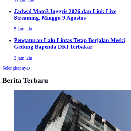
Jadwal Moto3 Inggris 2026 dan Link Live
Streaming, Minggu 9 Agustus
5 jam lalu
Pengaturan Lalu Lintas Tetap Berjalan Meski
Gedung Bapenda DKI Terbakar
3 jam lalu
Selengkapnya
Berita Terbaru