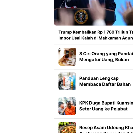
Trump Kembalikan Rp 1.789 Triliun Ta
Impor Usai Kalah di Mahkamah Agu
8 Ciri Orang yang Pandai
Mengatur Uang, Bukan
Cuma Soal Gaji Besar
Panduan Lengkap
Membaca Daftar Bahan
Skincare untuk Kulai Kuli
Sehat
KPK Duga Bupati Kuansi
Setor Uang ke Pejabat
Kemenhut
Resep Asam Udeung Kh