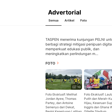
Advertorial
Semua
Artikel
Foto
TASPEN menerima kunjungan PELNI unt
berbagi strategi mitigasi penipuan digital
memperkuat edukasi publik, dan
meningkatkan perlindungan m...
FOTO
10
Foto Eksklusif: Melihat
Foto Eksklusif: Laut
Jordan Ayew, Thomas
Putih dan Merah-Ku
Partey, dan Antoine
Hijau, Keseruan Sup
Semenyo dari Dekat,
Inggris dan Ghana 
Begini Keseriusan Latihan
Gillette Stadium