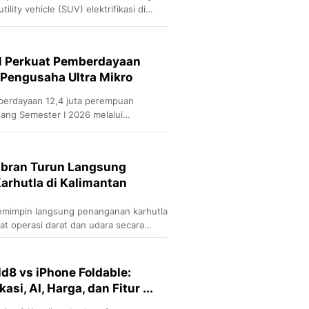
ility vehicle (SUV) elektrifikasi di
M Perkuat Pemberdayaan
Pengusaha Ultra Mikro
erdayaan 12,4 juta perempuan
jang Semester I 2026 melalui
an.
abran Turun Langsung
arhutla di Kalimantan
emimpin langsung penanganan karhutla
t operasi darat dan udara secara
d8 vs iPhone Foldable:
si, AI, Harga, dan Fitur ...