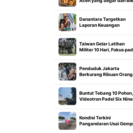
Aceh yang Segar dan Bik
Nagih
Danantara Targetkan
Laporan Keuangan
Rampung dalam 2 Bulan
Taiwan Gelar Latihan
Militer 10 Hari, Fokus pa
Ancaman China
Penduduk Jakarta
Berkurang Ribuan Orang
Ini Data Terbarunya
Buntut Tebang 10 Pohon,
Videotron Padel Six Nine
Bandung Disegel
Kondisi Terkini
Pangandaran Usai Gemp