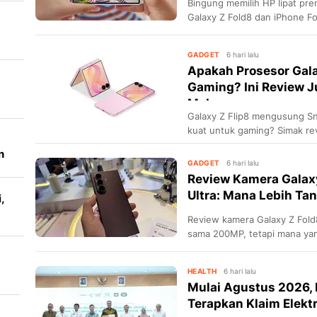
Bingung memilih HP lipat pr
Galaxy Z Fold8 dan iPhone Fo
up
GADGET
6 hari lalu
Apakah Prosesor Gala
Gaming? Ini Review J
Mob...
Galaxy Z Flip8 mengusung Sn
kuat untuk gaming? Simak re
n
GADGET
6 hari lalu
Review Kamera Galaxy
Ultra: Mana Lebih Ta
,
Review kamera Galaxy Z Fold8
sama 200MP, tetapi mana yan
zoom, video, dan editing?
HEALTH
6 hari lalu
Mulai Agustus 2026,
Terapkan Klaim Elekt