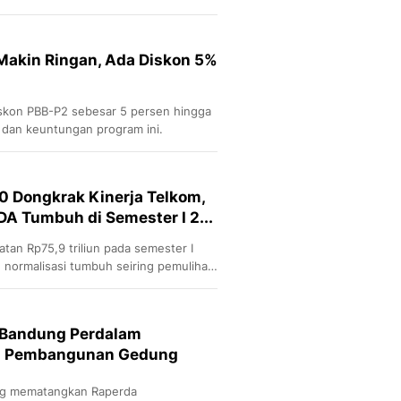
i 340 ribu.
akin Ringan, Ada Diskon 5%
diskon PBB-P2 sebesar 5 persen hingga
 dan keuntungan program ini.
0 Dongkrak Kinerja Telkom,
A Tumbuh di Semester I 2...
n Rp75,9 triliun pada semester I
 normalisasi tumbuh seiring pemulihan
 Bandung Perdalam
a Pembangunan Gedung
ng mematangkan Raperda