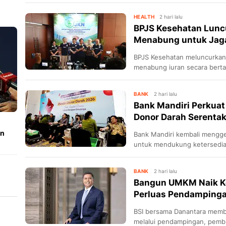
keluarga yang lebih seimbang
HEALTH
2 hari lalu
BPJS Kesehatan Lunc
Menabung untuk Jaga
BPJS Kesehatan meluncurka
menabung iuran secara bert
tetap aktif.
BANK
2 hari lalu
Bank Mandiri Perkuat
Donor Darah Serenta
an
Bank Mandiri kembali menggel
untuk mendukung ketersediaa
kemanusiaan.
BANK
2 hari lalu
Bangun UMKM Naik Ke
Perluas Pendampingan
BSI bersama Danantara mem
melalui pendampingan, pembiay