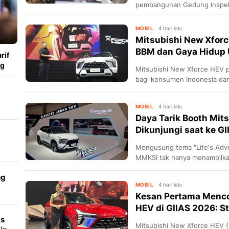
pembangunan Gedung Inspek
penganggaran multiyears.
MOBIL
4 hari lalu
Mitsubishi New Xforc
BBM dan Gaya Hidup 
rif
ng
Mitsubishi New Xforce HEV pe
bagi konsumen Indonesia dan
kendaraan HEV Mitsubishi M
MOBIL
4 hari lalu
Daya Tarik Booth Mit
Dikunjungi saat ke G
Mengusung tema "Life's Adve
t
MMKSI tak hanya menampilkan
pengalaman interaktif bagi p
ng
MOBIL
4 hari lalu
Kesan Pertama Menco
HEV di GIIAS 2026: S
as
Mitsubishi New Xforce HEV (H