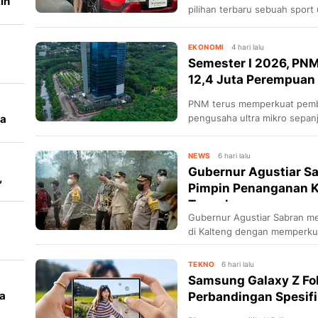
in
pilihan terbaru sebuah sport ut
Tanah Air.
EKONOMI
4 hari lalu
Semester I 2026, PN
12,4 Juta Perempuan 
PNM terus memperkuat pemb
da
pengusaha ultra mikro sepan
pembiayaan dan pendamping
NEWS
6 hari lalu
Gubernur Agustiar S
,
Pimpin Penanganan K
Tengah
Gubernur Agustiar Sabran m
di Kalteng dengan memperkua
terpadu.
TEKNO
6 hari lalu
Samsung Galaxy Z Fol
a
Perbandingan Spesifika