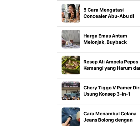
5 Cara Mengatasi
Concealer Abu-Abu di
Bawah Mata agar Make
Terlihat Lebih Natural
Harga Emas Antam
Melonjak, Buyback
Melesat Rp 90.000 per
Gram
Resep Ati Ampela Pepes
Kemangi yang Harum da
Empuk
Chery Tiggo V Pamer Diri
Usung Konsep 3-in-1
Family Vehicle
Cara Menambal Celana
Jeans Bolong dengan
Clear Tape, Hasil Rapi
dalam 5 Menit