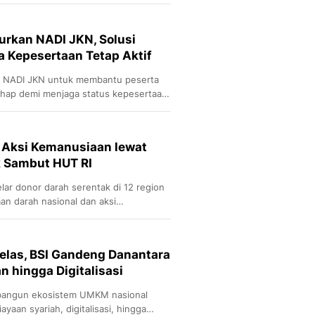
Sport
.
Berita Bola Terkini, Ja
Klasemen, Hasil Liga
urkan NADI JKN, Solusi
 Kepesertaan Tetap Aktif
n NADI JKN untuk membantu peserta
ahap demi menjaga status kepesertaan
 Aksi Kemanusiaan lewat
k Sambut HUT RI
ar donor darah serentak di 12 region
n darah nasional dan aksi
las, BSI Gandeng Danantara
 hingga Digitalisasi
bangun ekosistem UMKM nasional
aan syariah, digitalisasi, hingga