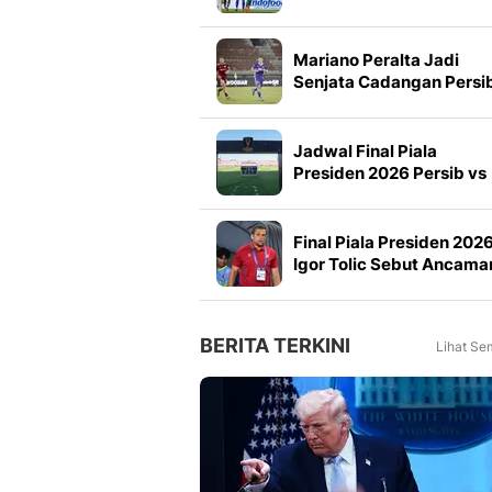
Pertama Piala Presiden
2026
Mariano Peralta Jadi
Senjata Cadangan Persi
di Final Piala Presiden
2026
Jadwal Final Piala
Presiden 2026 Persib vs
Persebaya, Siaran
Langsung Televisi
Final Piala Presiden 2026
Igor Tolic Sebut Ancama
Terbesar Persebaya
BERITA TERKINI
Lihat Se