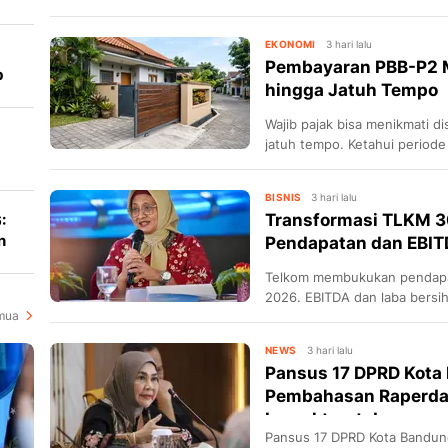
perluasan pasar bagi lebih dar
EKONOMI
3 hari lalu
Pembayaran PBB-P2 M
b
hingga Jatuh Tempo
Wajib pajak bisa menikmati 
jatuh tempo. Ketahui periode
BISNIS
3 hari lalu
Transformasi TLKM 3
:
n
Pendapatan dan EBITD
Telkom membukukan pendapata
2026. EBITDA dan laba bersih
mua
bisnis mobile.
NEWS
3 hari lalu
Pansus 17 DPRD Kota
Pembahasan Raperd
Inspektorat dan...
Pansus 17 DPRD Kota Bandu