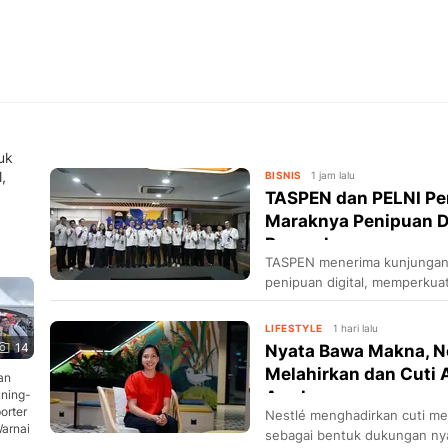
uk
,
BISNIS
1 jam lalu
TASPEN dan PELNI Per
Maraknya Penipuan D
Perusaha...
TASPEN menerima kunjungan P
penipuan digital, memperkua
perlindungan masyarakat.
LIFESTYLE
1 hari lalu
14
Nyata Bawa Makna, Ne
Melahirkan dan Cuti
an
ning-
Awal...
orter
Nestlé menghadirkan cuti mel
Warnai
sebagai bentuk dukungan n