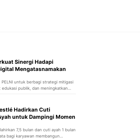
Otosia
Otosia
Feeds
Feeds Liputan6: Kumpul
Terbaru Harian
Spotlight
Berita Terkini, Kabar Te
Dan Dunia - Liputan6.
kuat Sinergi Hadapi
English
igital Mengatasnamakan
Exploring Knowledge, T
En.Liputan6.com
ELNI untuk berbagi strategi mitigasi
Disabilitas
t edukasi publik, dan meningkatkan
Disabilitas Berita Terkini
Harian, Berita Terbaru,
Berita
stlé Hadirkan Cuti
Berita Hari Ini Politik,
 Ayah untuk Dampingi Momen
Health
Kabar Berita Terbaru D
ahirkan 7,5 bulan dan cuti ayah 1 bulan
Diet, Herbal Terbaik
yata bagi karyawan membangun