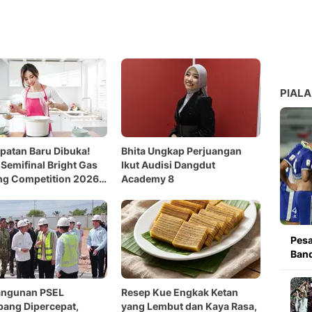
PIALA
atan Baru Dibuka!
Bhita Ungkap Perjuangan
 Semifinal Bright Gas
Ikut Audisi Dangdut
ng Competition 2026
Academy 8
bang Resmi Dimulai
Pesa
Band
ngunan PSEL
Resep Kue Engkak Ketan
ang Dipercepat,
yang Lembut dan Kaya Rasa,