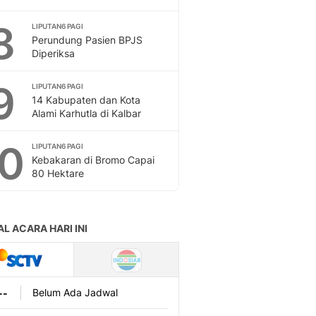
Sport
Berita Bola Terkini, Ja
8
LIPUTAN6 PAGI
Klasemen, Hasil Liga
Perundung Pasien BPJS
Diperiksa
9
LIPUTAN6 PAGI
14 Kabupaten dan Kota
Alami Karhutla di Kalbar
10
LIPUTAN6 PAGI
Kebakaran di Bromo Capai
80 Hektare