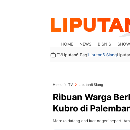
HOME
NEWS
BISNIS
SHOW
TV
Liputan6 Pagi
Liputan6 Siang
Liputa
Home
TV
Liputan6 Siang
Ribuan Warga Berb
Kubro di Palemba
Mereka datang dari luar negeri seperti Ar