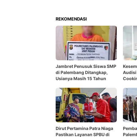
REKOMENDASI
Jambret Penusuk Siswa SMP
Kesemp
di Palembang Ditangkap,
Audisi
Usianya Masih 15 Tahun
Cooki
Palem
Dirut Pertamina Patra Niaga
Pemba
Pastikan Layanan SPBU di
Palemb