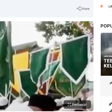
#
L
Share
POP
Copy Link
Perbesar