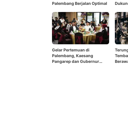
Palembang Berjalan Optimal
Dukung
Gelar Pertemuan di
Terung
Palembang, Kaesang
Tembak
Pangarep dan Gubernur
Berawa
Sumsel Nobar Timnas