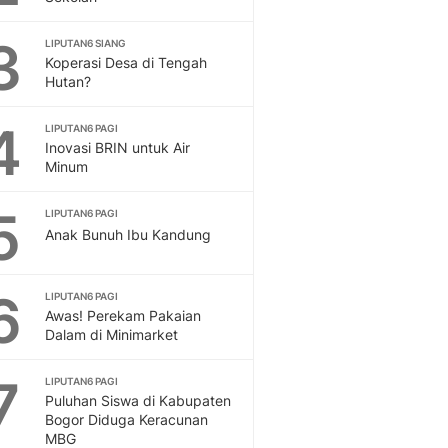
Feeds
Feeds Liputan6: Kumpul
3
LIPUTAN6 SIANG
Terbaru Harian
Koperasi Desa di Tengah
Hutan?
Otosia
Otosia
4
Spotlight
LIPUTAN6 PAGI
Inovasi BRIN untuk Air
Berita Terkini, Kabar Te
Minum
Dan Dunia - Liputan6.
English
5
LIPUTAN6 PAGI
Exploring Knowledge, T
Anak Bunuh Ibu Kandung
En.Liputan6.com
Disabilitas
Disabilitas Berita Terkini
6
LIPUTAN6 PAGI
Harian, Berita Terbaru,
Awas! Perekam Pakaian
Dalam di Minimarket
Berita
Berita Hari Ini Politik,
7
Health
LIPUTAN6 PAGI
Puluhan Siswa di Kabupaten
Kabar Berita Terbaru D
Bogor Diduga Keracunan
Diet, Herbal Terbaik
MBG