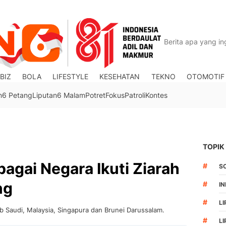
BIZ
BOLA
LIFESTYLE
KESEHATAN
TEKNO
OTOMOTIF
n6 Petang
Liputan6 Malam
Potret
Fokus
Patroli
Kontes
TOPIK
agai Negara Ikuti Ziarah
#
S
ng
#
I
#
LI
ab Saudi, Malaysia, Singapura dan Brunei Darussalam.
#
L