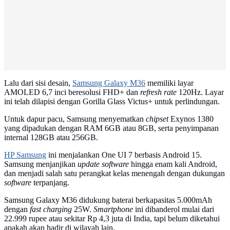
Lalu dari sisi desain,
Samsung Galaxy M36
memiliki layar
AMOLED 6,7 inci beresolusi FHD+ dan
refresh rate
120Hz. Layar
ini telah dilapisi dengan Gorilla Glass Victus+ untuk perlindungan.
Untuk dapur pacu, Samsung menyematkan
chipset
Exynos 1380
yang dipadukan dengan RAM 6GB atau 8GB, serta penyimpanan
internal 128GB atau 256GB.
HP Samsung
ini menjalankan One UI 7 berbasis Android 15.
Samsung menjanjikan
update software
hingga enam kali Android,
dan menjadi salah satu perangkat kelas menengah dengan dukungan
software
terpanjang.
Samsung Galaxy M36 didukung baterai berkapasitas 5.000mAh
dengan
fast charging
25W.
Smartphone
ini dibanderol mulai dari
22.999 rupee atau sekitar Rp 4,3 juta di India, tapi belum diketahui
apakah akan hadir di wilayah lain.