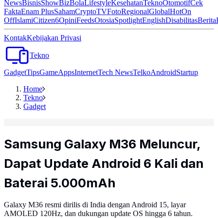
News
Bisnis
ShowBiz
Bola
Lifestyle
Kesehatan
Tekno
Otomotif
Cek
Fakta
Enam Plus
Saham
Crypto
TV
Foto
Regional
Global
Hot
On
Off
Islami
Citizen6
Opini
Feeds
Otosia
Spotlight
English
Disabilitas
Berita
Kontak
Kebijakan Privasi
Tekno
Gadget
Tips
Game
Apps
Internet
Tech News
Telko
Android
Startup
Home
Tekno
Gadget
Samsung Galaxy M36 Meluncur,
Dapat Update Android 6 Kali dan
Baterai 5.000mAh
Galaxy M36 resmi dirilis di India dengan Android 15, layar
AMOLED 120Hz, dan dukungan update OS hingga 6 tahun.