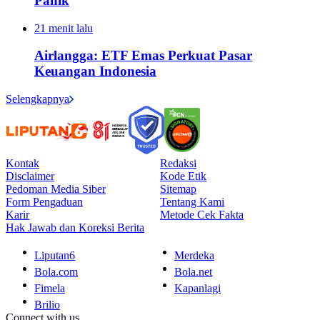
Panik
21 menit lalu
Airlangga: ETF Emas Perkuat Pasar
Keuangan Indonesia
Selengkapnya
Kontak
Redaksi
Disclaimer
Kode Etik
Pedoman Media Siber
Sitemap
Form Pengaduan
Tentang Kami
Karir
Metode Cek Fakta
Hak Jawab dan Koreksi Berita
Liputan6
Merdeka
Bola.com
Bola.net
Fimela
Kapanlagi
Brilio
Connect with us