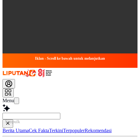
Iklan - Scroll ke bawah untuk melanjutkan
Menu
Simpulkan Artikel
Berita Utama
Cek Fakta
Terkini
Terpopuler
Rekomendasi