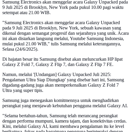
Samsung Electronics akan menggelar acara Galaxy Unpacked pada
9 Juli 2025 di Brooklyn, New York pada pukul 10.00 pagi waktu
setempat atau 21.00 WIB.
"Samsung Electronics akan menggelar acara Galaxy Unpacked
pada 9 Juli 2025 di Brooklyn, New York, sebuah kawasan yang
dikenal dengan semangat progresif dan sejarahnya yang unik. Acara
ini akan disiarkan langsung melalui, Youtube Samsung Indonesia,
mulai pukul 21.00 WIB," tulis Samsung melalui keterangannya,
Selasa (24/6/2025).
Di hajatan besar itu Samsung disebut akan meluncurkan HP lipat
Galaxy Z Fold 7, Galaxy Z Flip 7, dan Galaxy Z Flip 7 FE.
Namun, melalui '[Undangan] Galaxy Unpacked Juli 2025:
Pengalaman Ultra Siap Diungkap' yang disebar hari ini, Samsung
digadang-gadang juga akan memperkenalkan Galaxy Z Fold 7
Ultra yang super tipis.
Samsung juga menegaskan komitmennya untuk menghadirkan
perangkat yang menjawab kebutuhan pengguna melalui Galaxy AI.
"Selama bertahun-tahun, Samsung telah merancang perangkat
dengan performa mumpuni, kamera tajam, dan konektivitas cerdas.
Kini, melalui Galaxy AI, kami membawa pengalaman itu ke level
berikutnya, fokus pada bagaimana pengguna berinteraksi dengan