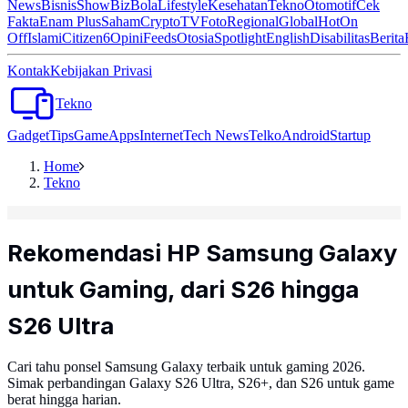
News
Bisnis
ShowBiz
Bola
Lifestyle
Kesehatan
Tekno
Otomotif
Cek
Fakta
Enam Plus
Saham
Crypto
TV
Foto
Regional
Global
Hot
On
Off
Islami
Citizen6
Opini
Feeds
Otosia
Spotlight
English
Disabilitas
Berita
Kontak
Kebijakan Privasi
Tekno
Gadget
Tips
Game
Apps
Internet
Tech News
Telko
Android
Startup
Home
Tekno
Rekomendasi HP Samsung Galaxy
untuk Gaming, dari S26 hingga
S26 Ultra
Cari tahu ponsel Samsung Galaxy terbaik untuk gaming 2026.
Simak perbandingan Galaxy S26 Ultra, S26+, dan S26 untuk game
berat hingga harian.