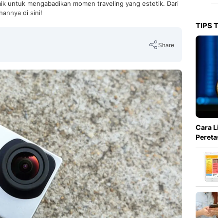
ik untuk mengabadikan momen traveling yang estetik. Dari
hannya di sini!
TIPS 
Share
Copy Link
Cara L
Pereta