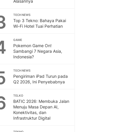
Alasannya
Sport
Berita Bola Terkini, Ja
3
Klasemen, Hasil Liga
TECH NEWS
Top 3 Tekno: Bahaya Pakai
Wi-Fi Hotel Tuai Perhatian
4
GAME
Pokemon Game On!
Sambangi 7 Negara Asia,
Indonesia?
5
TECH NEWS
Pengiriman iPad Turun pada
Q2 2026, Ini Penyebabnya
6
TELKO
BATIC 2026: Membuka Jalan
Menuju Masa Depan AI,
Konektivitas, dan
Infrastruktur Digital
TEKNO