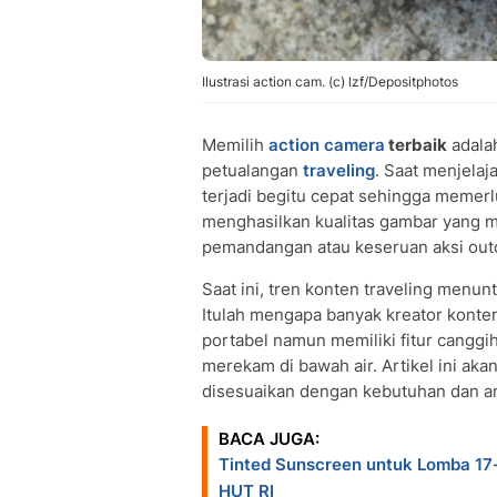
Ilustrasi action cam. (c) lzf/Depositphotos
Memilih
action camera
terbaik
adala
petualangan
traveling
. Saat menjela
terjadi begitu cepat sehingga memer
menghasilkan kualitas gambar yang 
pemandangan atau keseruan aksi outdo
Saat ini, tren konten traveling menun
Itulah mengapa banyak kreator konte
portabel namun memiliki fitur canggih
merekam di bawah air. Artikel ini ak
disesuaikan dengan kebutuhan dan a
BACA JUGA:
Tinted Sunscreen untuk Lomba 17
HUT RI