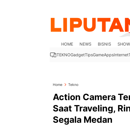
HOME
NEWS
BISNIS
SHOW
TEKNO
Gadget
Tips
Game
Apps
Internet
Home
Tekno
Action Camera Te
Saat Traveling, R
Segala Medan