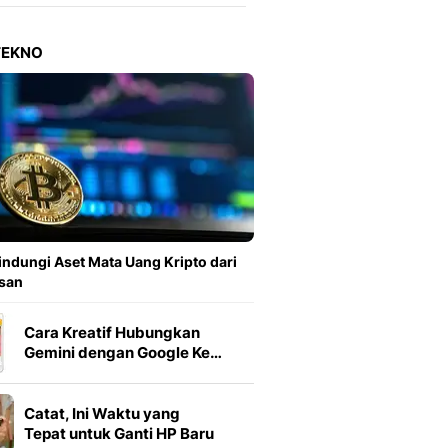
Berita Daerah Dan Peri
Terbaru
Global
TEKNO
Berita Internasional, Sa
Inspiratif, Unik, Dan M
Hot
Hot Liputan6.com Menya
Dan Terbaru
On Off
On Off Liputan6: Sinop
& Berita Bisnis Digital
Islami
indungi Aset Mata Uang Kripto dari
Berita & Kajian Islami
san
Hikmah - Liputan6
Citizen6
Cara Kreatif Hubungkan
Berita Citizen6 - Medi
Gemini dengan Google Ke…
Liputan6.com
Opini
Catat, Ini Waktu yang
Opini Liputan6: Analis
Tepat untuk Ganti HP Baru
Pandang Dan Perspekti