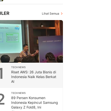
Feeds
Feeds Liputan6: Kumpul
ULER
Lihat Semua
Terbaru Harian
Otosia
Otosia
Spotlight
Berita Terkini, Kabar Te
Dan Dunia - Liputan6.
English
Exploring Knowledge, T
En.Liputan6.com
Disabilitas
1
TECH NEWS
Riset AWS: 26 Juta Bisnis di
Disabilitas Berita Terkini
Indonesia Naik Kelas Berkat
Harian, Berita Terbaru,
AI
Berita
Berita Hari Ini Politik,
2
TECH NEWS
Health
89 Persen Konsumen
Kabar Berita Terbaru D
Indonesia Kepincut Samsung
Diet, Herbal Terbaik
Galaxy Z Fold8, Ini