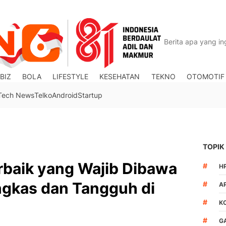
BIZ
BOLA
LIFESTYLE
KESEHATAN
TEKNO
OTOMOTIF
Tech News
Telko
Android
Startup
TOPIK
rbaik yang Wajib Dibawa
#
H
ingkas dan Tangguh di
#
A
#
K
#
G