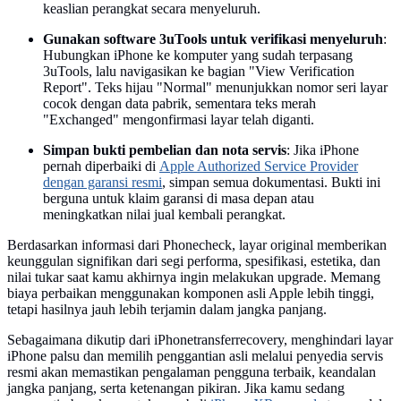
keaslian perangkat secara menyeluruh.
Gunakan software 3uTools untuk verifikasi menyeluruh
:
Hubungkan iPhone ke komputer yang sudah terpasang
3uTools, lalu navigasikan ke bagian "View Verification
Report". Teks hijau "Normal" menunjukkan nomor seri layar
cocok dengan data pabrik, sementara teks merah
"Exchanged" mengonfirmasi layar telah diganti.
Simpan bukti pembelian dan nota servis
: Jika iPhone
pernah diperbaiki di
Apple Authorized Service Provider
dengan garansi resmi
, simpan semua dokumentasi. Bukti ini
berguna untuk klaim garansi di masa depan atau
meningkatkan nilai jual kembali perangkat.
Berdasarkan informasi dari Phonecheck, layar original memberikan
keunggulan signifikan dari segi performa, spesifikasi, estetika, dan
nilai tukar saat kamu akhirnya ingin melakukan upgrade. Memang
biaya perbaikan menggunakan komponen asli Apple lebih tinggi,
tetapi hasilnya jauh lebih terjamin dalam jangka panjang.
Sebagaimana dikutip dari iPhonetransferrecovery, menghindari layar
iPhone palsu dan memilih penggantian asli melalui penyedia servis
resmi akan memastikan pengalaman pengguna terbaik, keandalan
jangka panjang, serta ketenangan pikiran. Jika kamu sedang