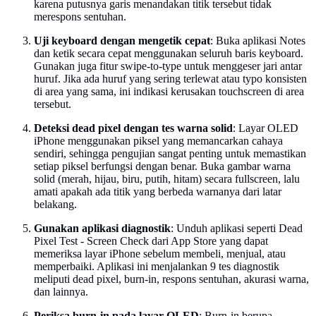
karena putusnya garis menandakan titik tersebut tidak
merespons sentuhan.
Uji keyboard dengan mengetik cepat
: Buka aplikasi Notes
dan ketik secara cepat menggunakan seluruh baris keyboard.
Gunakan juga fitur swipe-to-type untuk menggeser jari antar
huruf. Jika ada huruf yang sering terlewat atau typo konsisten
di area yang sama, ini indikasi kerusakan touchscreen di area
tersebut.
Deteksi dead pixel dengan tes warna solid
: Layar OLED
iPhone menggunakan piksel yang memancarkan cahaya
sendiri, sehingga pengujian sangat penting untuk memastikan
setiap piksel berfungsi dengan benar. Buka gambar warna
solid (merah, hijau, biru, putih, hitam) secara fullscreen, lalu
amati apakah ada titik yang berbeda warnanya dari latar
belakang.
Gunakan aplikasi diagnostik
: Unduh aplikasi seperti Dead
Pixel Test - Screen Check dari App Store yang dapat
memeriksa layar iPhone sebelum membeli, menjual, atau
memperbaiki. Aplikasi ini menjalankan 9 tes diagnostik
meliputi dead pixel, burn-in, respons sentuhan, akurasi warna,
dan lainnya.
Periksa burn-in pada layar OLED
: Burn-in berupa