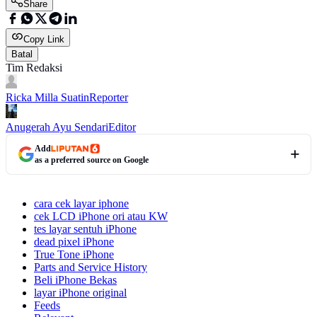
Share
Copy Link
Batal
Tim Redaksi
Ricka Milla Suatin
Reporter
Anugerah Ayu Sendari
Editor
Add
as a preferred source on Google
cara cek layar iphone
cek LCD iPhone ori atau KW
tes layar sentuh iPhone
dead pixel iPhone
True Tone iPhone
Parts and Service History
Beli iPhone Bekas
layar iPhone original
Feeds