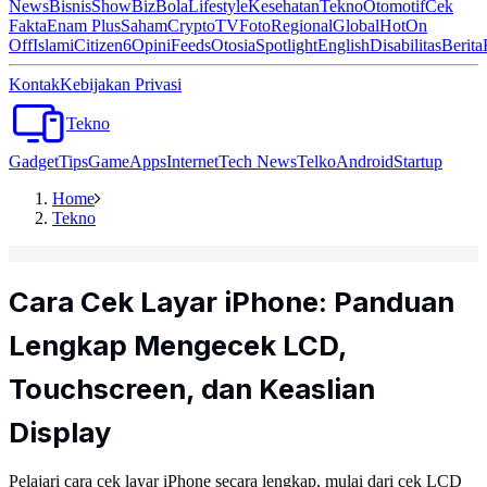
News
Bisnis
ShowBiz
Bola
Lifestyle
Kesehatan
Tekno
Otomotif
Cek
Fakta
Enam Plus
Saham
Crypto
TV
Foto
Regional
Global
Hot
On
Off
Islami
Citizen6
Opini
Feeds
Otosia
Spotlight
English
Disabilitas
Berita
Kontak
Kebijakan Privasi
Tekno
Gadget
Tips
Game
Apps
Internet
Tech News
Telko
Android
Startup
Home
Tekno
Cara Cek Layar iPhone: Panduan
Lengkap Mengecek LCD,
Touchscreen, dan Keaslian
Display
Pelajari cara cek layar iPhone secara lengkap, mulai dari cek LCD