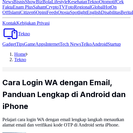
News
Bisnis
ShowBiz
Bola
Lifestyle
Kesehatan
Tekno
Otomotif
Cek
Fakta
Enam Plus
Saham
Crypto
TV
Foto
Regional
Global
Hot
On
Off
Islami
Citizen6
Opini
Feeds
Otosia
Spotlight
English
Disabilitas
Berita
Kontak
Kebijakan Privasi
Tekno
Gadget
Tips
Game
Apps
Internet
Tech News
Telko
Android
Startup
Home
Tekno
Cara Login WA dengan Email,
Panduan Lengkap di Android dan
iPhone
Pelajari cara login WA dengan email lengkap langkah menautkan
alamat email dan verifikasi kode OTP di Android serta iPhone.