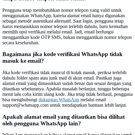
Pengguna tetap membutuhkan nomor telepon yang valid untuk
menggunakan WhatsApp, karena alamat email hanya digunakan
sebagai metode autentikasi alternatif. Saat login, pengguna tetap
harus memasukkan nomor telepon terlebih dahulu, baru kemudian
memilih opsi verifikasi melalui email. Jadi, email berfungsi
menggantikan kode OTP SMS, bukan menggantikan nomor telepon
secara keseluruhan.
Bagaimana jika kode verifikasi WhatsApp tidak
masuk ke email?
Jika kode verifikasi tidak muncul di kotak masuk, periksa terlebih
dahulu folder spam atau junk mail di akun email. Pastikan juga
alamat email yang dimasukkan sudah benar dan sesuai dengan yang
ditautkan sebelumnya. Apabila masalah berlanjut, tunggu beberapa
menit lalu coba kirim ulang kode. Jika tetap tidak berhasil, pengguna
bisa menghubungi
dukungan WhatsApp
melalui email
support@whatsapp.com untuk mendapatkan bantuan lebih lanjut.
Apakah alamat email yang ditautkan bisa dilihat
oleh pengguna WhatsApp lain?
WhatsApp menegaskan bahwa alamat email hanya digunakan untuk