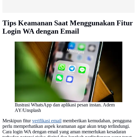
Tips Keamanan Saat Menggunakan Fitur
Login WA dengan Email
Ilustrasi WhatsApp dan aplikasi pesan instan. Adem
AY/Unsplash
Meskipun fitur
verifikasi email
memberikan kemudahan, pengguna
perlu memperhatikan aspek keamanan agar akun tetap terlindungi.
Cara login WA dengan email yang aman memerlukan kesadaran