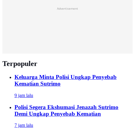
Advertisement
Terpopuler
Keluarga Minta Polisi Ungkap Penyebab
Kematian Sutrimo
9 jam lalu
Polisi Segera Ekshumasi Jenazah Sutrimo
Demi Ungkap Penyebab Kematian
7 jam lalu