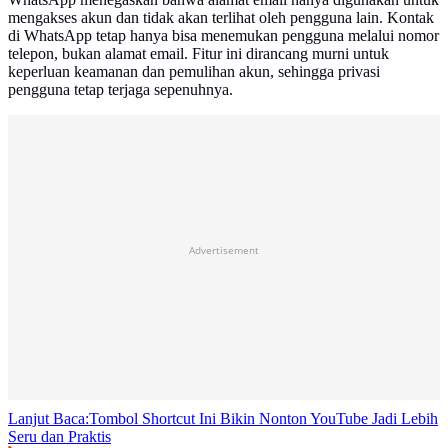
mengakses akun dan tidak akan terlihat oleh pengguna lain. Kontak
di WhatsApp tetap hanya bisa menemukan pengguna melalui nomor
telepon, bukan alamat email. Fitur ini dirancang murni untuk
keperluan keamanan dan pemulihan akun, sehingga privasi
pengguna tetap terjaga sepenuhnya.
Advertisement
Lanjut Baca:
Tombol Shortcut Ini Bikin Nonton YouTube Jadi Lebih
Seru dan Praktis