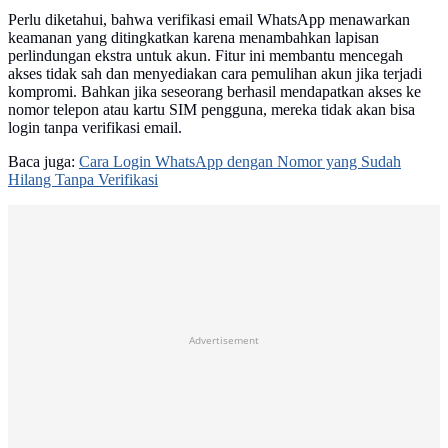
Perlu diketahui, bahwa verifikasi email WhatsApp menawarkan
keamanan yang ditingkatkan karena menambahkan lapisan
perlindungan ekstra untuk akun. Fitur ini membantu mencegah
akses tidak sah dan menyediakan cara pemulihan akun jika terjadi
kompromi. Bahkan jika seseorang berhasil mendapatkan akses ke
nomor telepon atau kartu SIM pengguna, mereka tidak akan bisa
login tanpa verifikasi email.
Baca juga:
Cara Login WhatsApp dengan Nomor yang Sudah
Hilang Tanpa Verifikasi
Advertisement