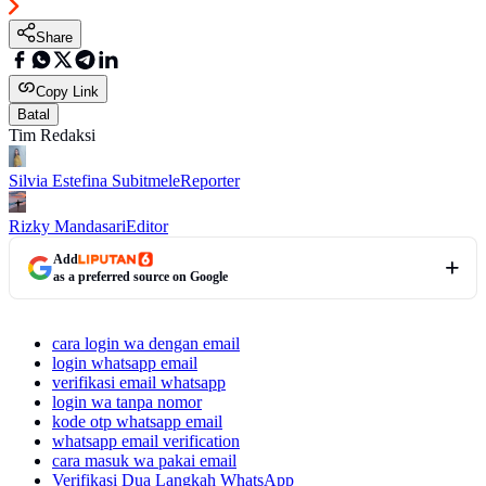
Share
Copy Link
Batal
Tim Redaksi
Silvia Estefina Subitmele
Reporter
Rizky Mandasari
Editor
Add
as a preferred source on Google
cara login wa dengan email
login whatsapp email
verifikasi email whatsapp
login wa tanpa nomor
kode otp whatsapp email
whatsapp email verification
cara masuk wa pakai email
Verifikasi Dua Langkah WhatsApp