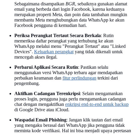
Sebagaimana disampaikan
BGR
, sebaiknya gunakan alamat
email yang berbeda dari login Facebook, karena keduanya
merupakan properti Meta, dan poin data tambahan mungkin
membantu Meta menghubungkan data WhatsApp ke akun
Facebook pengguna di kemudian hari.
Periksa Perangkat Tertaut Secara Berkala
: Rutin
memeriksa daftar perangkat yang terhubung ke akun
WhatsApp melalui menu "Perangkat Tertaut" atau "Linked
Devices".
Keluarkan perangkat
yang tidak dikenali untuk
mencegah akses ilegal.
Perbarui Aplikasi Secara Rutin
: Pastikan selalu
menggunakan versi WhatsApp terbaru agar mendapatkan
perbaikan keamanan dan
fitur perlindungan
terkini dari
pengembang.
Aktifkan Cadangan Terenkripsi
: Selain mengamankan
proses login, pengguna juga perlu mengamankan cadangan
chat dengan mengaktifkan
enkripsi end-to-end untuk backup
di Google Drive atau iCloud.
Waspadai Email Phishing
: Jangan klik tautan dari email
yang mengaku berasal dari WhatsApp jika pengguna tidak
meminta kode verifikasi. Hal ini bisa menjadi upaya peretasan