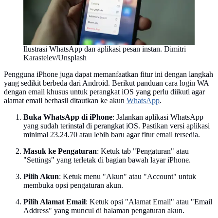
Ilustrasi WhatsApp dan aplikasi pesan instan. Dimitri
Karastelev/Unsplash
Pengguna iPhone juga dapat memanfaatkan fitur ini dengan langkah
yang sedikit berbeda dari Android. Berikut panduan cara login WA
dengan email khusus untuk perangkat iOS yang perlu diikuti agar
alamat email berhasil ditautkan ke akun
WhatsApp
.
Buka WhatsApp di iPhone
: Jalankan aplikasi WhatsApp
yang sudah terinstal di perangkat iOS. Pastikan versi aplikasi
minimal 23.24.70 atau lebih baru agar fitur email tersedia.
Masuk ke Pengaturan
: Ketuk tab "Pengaturan" atau
"Settings" yang terletak di bagian bawah layar iPhone.
Pilih Akun
: Ketuk menu "Akun" atau "Account" untuk
membuka opsi pengaturan akun.
Pilih Alamat Email
: Ketuk opsi "Alamat Email" atau "Email
Address" yang muncul di halaman pengaturan akun.