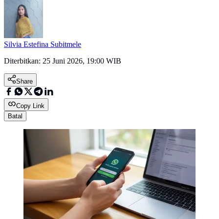
Silvia Estefina Subitmele
Diterbitkan:
25 Juni 2026, 19:00 WIB
Share
Copy Link
Batal