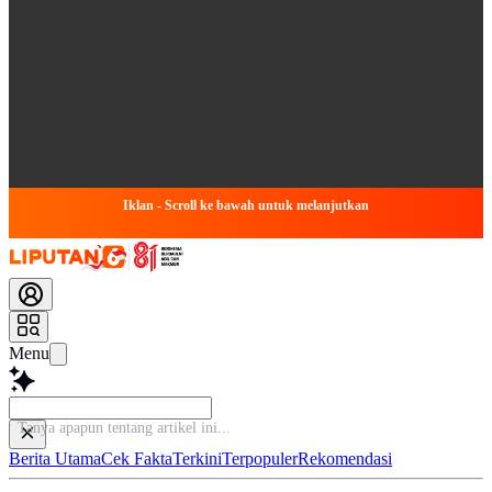
Iklan - Scroll ke bawah untuk melanjutkan
Menu
Ta
Berita Utama
Cek Fakta
Terkini
Terpopuler
Rekomendasi