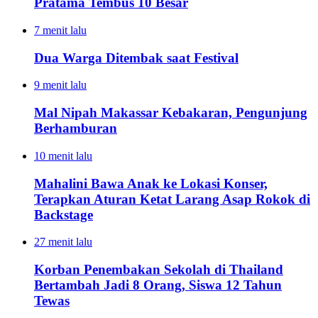
Pratama Tembus 10 Besar
7 menit lalu
Dua Warga Ditembak saat Festival
9 menit lalu
Mal Nipah Makassar Kebakaran, Pengunjung
Berhamburan
10 menit lalu
Mahalini Bawa Anak ke Lokasi Konser,
Terapkan Aturan Ketat Larang Asap Rokok di
Backstage
27 menit lalu
Korban Penembakan Sekolah di Thailand
Bertambah Jadi 8 Orang, Siswa 12 Tahun
Tewas