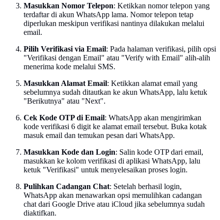
Masukkan Nomor Telepon
: Ketikkan nomor telepon yang
terdaftar di akun WhatsApp lama. Nomor telepon tetap
diperlukan meskipun verifikasi nantinya dilakukan melalui
email.
Pilih Verifikasi via Email
: Pada halaman verifikasi, pilih opsi
"Verifikasi dengan Email" atau "Verify with Email" alih-alih
menerima kode melalui SMS.
Masukkan Alamat Email
: Ketikkan alamat email yang
sebelumnya sudah ditautkan ke akun WhatsApp, lalu ketuk
"Berikutnya" atau "Next".
Cek Kode OTP di Email
: WhatsApp akan mengirimkan
kode verifikasi 6 digit ke alamat email tersebut. Buka kotak
masuk email dan temukan pesan dari WhatsApp.
Masukkan Kode dan Login
: Salin kode OTP dari email,
masukkan ke kolom verifikasi di aplikasi WhatsApp, lalu
ketuk "Verifikasi" untuk menyelesaikan proses login.
Pulihkan Cadangan Chat
: Setelah berhasil login,
WhatsApp akan menawarkan opsi memulihkan cadangan
chat dari Google Drive atau iCloud jika sebelumnya sudah
diaktifkan.