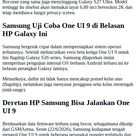
Bocoran yang sama juga menyinggung Galaxy S27 Ultra. Model
tertinggi itu disebut akan memakai layar 6,89 inci beresolusi 2K dan
tetap membawa fungsi privacy screen.
Samsung Uji Coba One UI 9 di Belasan
HP Galaxy Ini
Samsung bergerak cepat dalam mempersiapkan sistem operasi
terbarunya. Setelah meluncurkan versi beta ketiga One UI 9 untuk
lini flagship Galaxy S26 series, Samsung dilaporkan mulai
memperluas pengujian internal OS berbasis Android terbaru ini ke
belasan perangkat Galaxy lainnya.
Menariknya, daftar ini tidak hanya mencakup ponsel kelas atas
(flagship), melainkan juga menyasar pengguna setia kelas menengah
(mid-range).
Deretan HP Samsung Bisa Jalankan One
UI 9
Berdasarkan data firmware terbaru yang bocor, sebagaimana dikutip
dari GSMArena, Senin (22/6/2026), Samsung kedapatan tengah
menguji One UI 9 untuk beberapa perangkat populer terdahulu dan