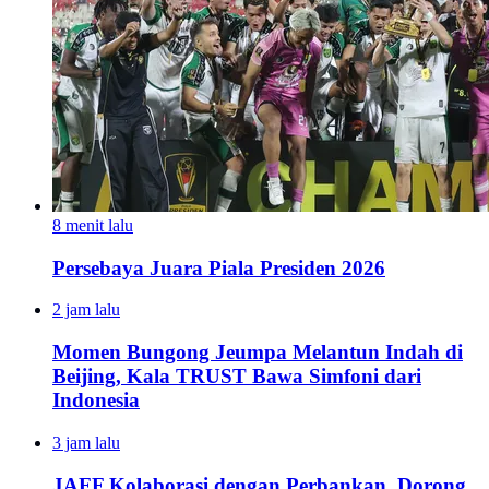
8 menit lalu
Persebaya Juara Piala Presiden 2026
2 jam lalu
Momen Bungong Jeumpa Melantun Indah di
Beijing, Kala TRUST Bawa Simfoni dari
Indonesia
3 jam lalu
JAFF Kolaborasi dengan Perbankan, Dorong