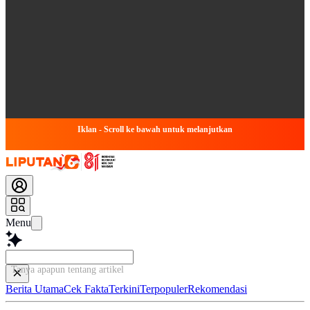
Iklan - Scroll ke bawah untuk melanjutkan
Menu
Tanya apapun tentang artikel ini...
Berita Utama
Cek Fakta
Terkini
Terpopuler
Rekomendasi