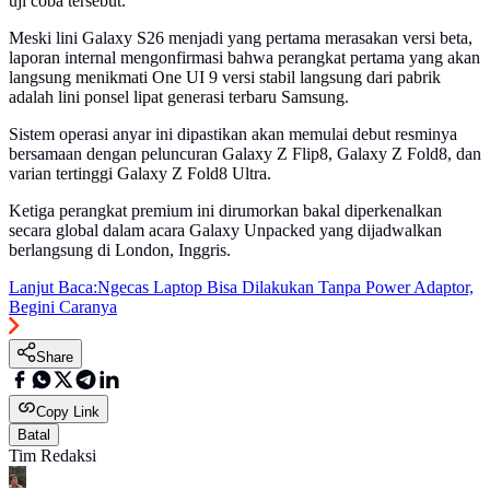
uji coba tersebut.
Meski lini Galaxy S26 menjadi yang pertama merasakan versi beta,
laporan internal mengonfirmasi bahwa perangkat pertama yang akan
langsung menikmati One UI 9 versi stabil langsung dari pabrik
adalah lini ponsel lipat generasi terbaru Samsung.
Sistem operasi anyar ini dipastikan akan memulai debut resminya
bersamaan dengan peluncuran Galaxy Z Flip8, Galaxy Z Fold8, dan
varian tertinggi Galaxy Z Fold8 Ultra.
Ketiga perangkat premium ini dirumorkan bakal diperkenalkan
secara global dalam acara Galaxy Unpacked yang dijadwalkan
berlangsung di London, Inggris.
Lanjut Baca:
Ngecas Laptop Bisa Dilakukan Tanpa Power Adaptor,
Begini Caranya
Share
Copy Link
Batal
Tim Redaksi