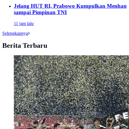
Jelang HUT RI, Prabowo Kumpulkan Menhan
sampai Pimpinan TNI
11 jam lalu
Selengkapnya
Berita Terbaru