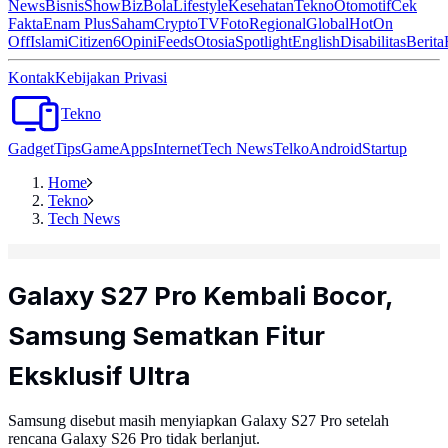
News
Bisnis
ShowBiz
Bola
Lifestyle
Kesehatan
Tekno
Otomotif
Cek
Fakta
Enam Plus
Saham
Crypto
TV
Foto
Regional
Global
Hot
On
Off
Islami
Citizen6
Opini
Feeds
Otosia
Spotlight
English
Disabilitas
Berita
Kontak
Kebijakan Privasi
Tekno
Gadget
Tips
Game
Apps
Internet
Tech News
Telko
Android
Startup
Home
Tekno
Tech News
Galaxy S27 Pro Kembali Bocor,
Samsung Sematkan Fitur
Eksklusif Ultra
Samsung disebut masih menyiapkan Galaxy S27 Pro setelah
rencana Galaxy S26 Pro tidak berlanjut.