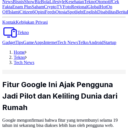
News
Bisnis
ShowBiz
Bola
Lifestyle
Kesehatan
Tekno
Otomotif
Cek
Fakta
Enam Plus
Saham
Crypto
TV
Foto
Regional
Global
Hot
On
Off
Islami
Citizen6
Opini
Feeds
Otosia
Spotlight
English
Disabilitas
Berita
Kontak
Kebijakan Privasi
Tekno
Gadget
Tips
Game
Apps
Internet
Tech News
Telko
Android
Startup
Home
Tekno
Tech News
Fitur Google Ini Ajak Pengguna
Jadi Pilot dan Keliling Dunia dari
Rumah
Google mengonfirmasi bahwa fitur yang tersembunyi selama 19
tahun ini sekarang bisa diakses lebih luas oleh pengguna web.