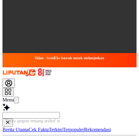
Iklan - Scroll ke bawah untuk melanjutkan
Menu
Tanya apapun tentang artikel ini...
Berita Utama
Cek Fakta
Terkini
Terpopuler
Rekomendasi