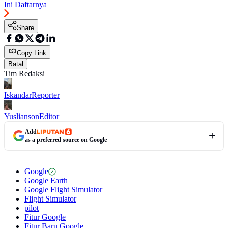
Ini Daftarnya
Share
Copy Link
Batal
Tim Redaksi
Iskandar
Reporter
Yuslianson
Editor
Add
as a preferred source on Google
Google
Google Earth
Google Flight Simulator
Flight Simulator
pilot
Fitur Google
Fitur Baru Google