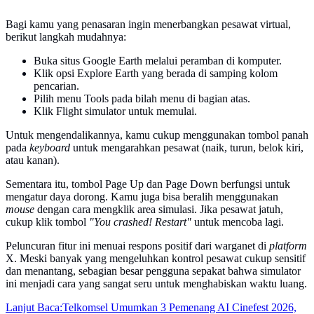
Bagi kamu yang penasaran ingin menerbangkan pesawat virtual,
berikut langkah mudahnya:
Buka situs Google Earth melalui peramban di komputer.
Klik opsi Explore Earth yang berada di samping kolom
pencarian.
Pilih menu Tools pada bilah menu di bagian atas.
Klik Flight simulator untuk memulai.
Untuk mengendalikannya, kamu cukup menggunakan tombol panah
pada
keyboard
untuk mengarahkan pesawat (naik, turun, belok kiri,
atau kanan).
Sementara itu, tombol Page Up dan Page Down berfungsi untuk
mengatur daya dorong. Kamu juga bisa beralih menggunakan
mouse
dengan cara mengklik area simulasi. Jika pesawat jatuh,
cukup klik tombol
"You crashed! Restart"
untuk mencoba lagi.
Peluncuran fitur ini menuai respons positif dari warganet di
platform
X. Meski banyak yang mengeluhkan kontrol pesawat cukup sensitif
dan menantang, sebagian besar pengguna sepakat bahwa simulator
ini menjadi cara yang sangat seru untuk menghabiskan waktu luang.
Lanjut Baca:
Telkomsel Umumkan 3 Pemenang AI Cinefest 2026,