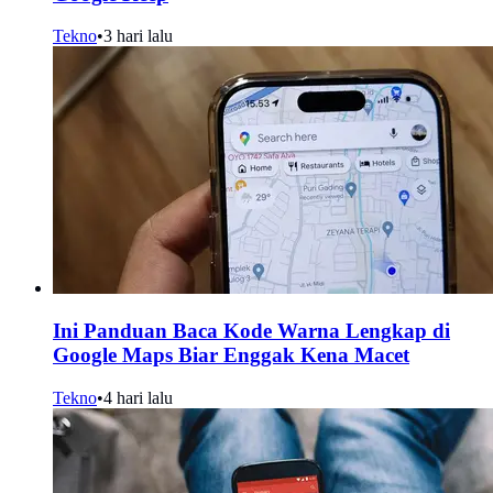
Tekno
•
3 hari lalu
Ini Panduan Baca Kode Warna Lengkap di
Google Maps Biar Enggak Kena Macet
Tekno
•
4 hari lalu