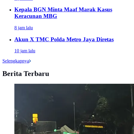
Kepala BGN Minta Maaf Marak Kasus
Keracunan MBG
8 jam lalu
Akun X TMC Polda Metro Jaya Diretas
10 jam lalu
Selengkapnya
Berita Terbaru