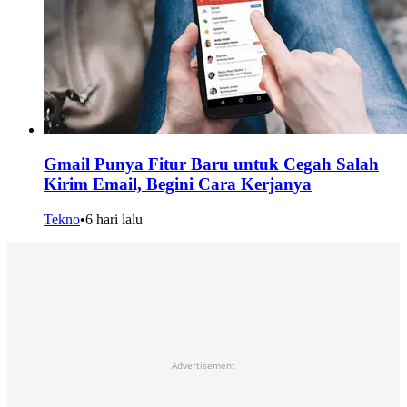
Gmail Punya Fitur Baru untuk Cegah Salah
Kirim Email, Begini Cara Kerjanya
Tekno
•
6 hari lalu
Advertisement