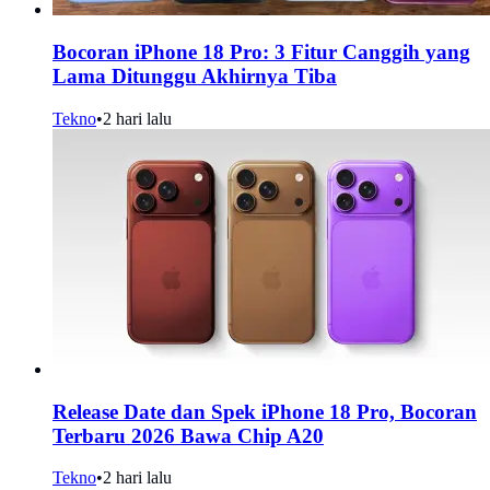
Bocoran iPhone 18 Pro: 3 Fitur Canggih yang
Lama Ditunggu Akhirnya Tiba
Tekno
•
2 hari lalu
Release Date dan Spek iPhone 18 Pro, Bocoran
Terbaru 2026 Bawa Chip A20
Tekno
•
2 hari lalu