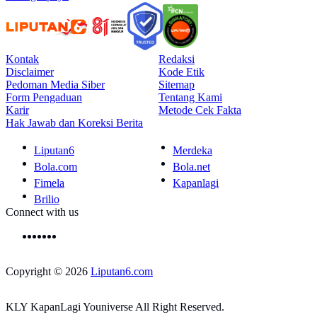
Kontak
Redaksi
Disclaimer
Kode Etik
Pedoman Media Siber
Sitemap
Form Pengaduan
Tentang Kami
Karir
Metode Cek Fakta
Hak Jawab dan Koreksi Berita
Liputan6
Merdeka
Bola.com
Bola.net
Fimela
Kapanlagi
Brilio
Connect with us
Copyright © 2026
Liputan6.com
KLY KapanLagi Youniverse All Right Reserved.