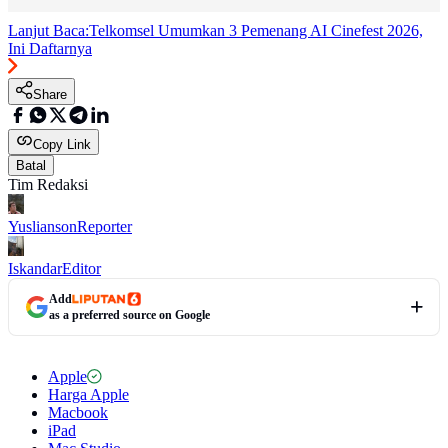
Lanjut Baca:
Telkomsel Umumkan 3 Pemenang AI Cinefest 2026,
Ini Daftarnya
Share
Copy Link
Batal
Tim Redaksi
Yuslianson
Reporter
Iskandar
Editor
Add
as a preferred source on Google
Apple
Harga Apple
Macbook
iPad