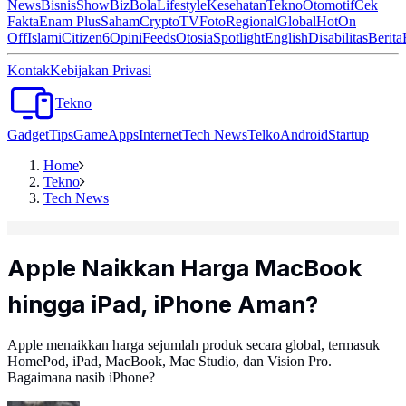
News
Bisnis
ShowBiz
Bola
Lifestyle
Kesehatan
Tekno
Otomotif
Cek
Fakta
Enam Plus
Saham
Crypto
TV
Foto
Regional
Global
Hot
On
Off
Islami
Citizen6
Opini
Feeds
Otosia
Spotlight
English
Disabilitas
Berita
Kontak
Kebijakan Privasi
Tekno
Gadget
Tips
Game
Apps
Internet
Tech News
Telko
Android
Startup
Home
Tekno
Tech News
Apple Naikkan Harga MacBook
hingga iPad, iPhone Aman?
Apple menaikkan harga sejumlah produk secara global, termasuk
HomePod, iPad, MacBook, Mac Studio, dan Vision Pro.
Bagaimana nasib iPhone?