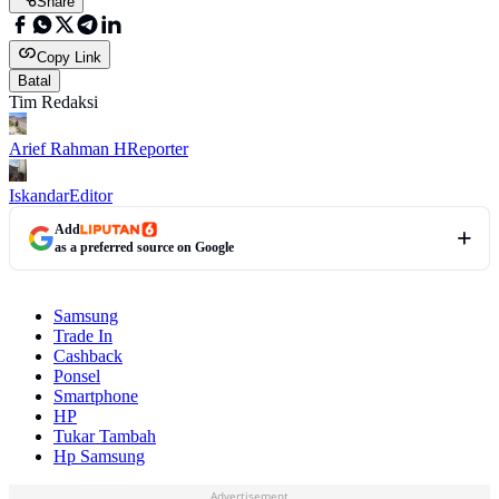
Share
Copy Link
Batal
Tim Redaksi
Arief Rahman H
Reporter
Iskandar
Editor
Add
as a preferred source on Google
Samsung
Trade In
Cashback
Ponsel
Smartphone
HP
Tukar Tambah
Hp Samsung
Advertisement