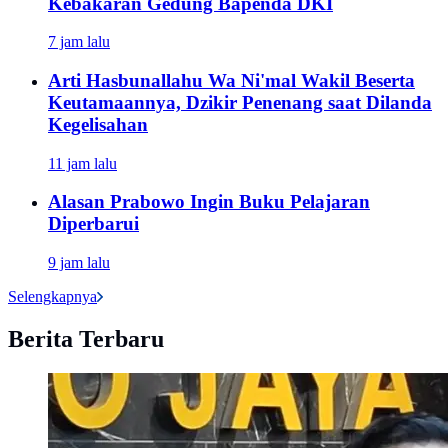
Kebakaran Gedung Bapenda DKI
7 jam lalu
Arti Hasbunallahu Wa Ni'mal Wakil Beserta
Keutamaannya, Dzikir Penenang saat Dilanda
Kegelisahan
11 jam lalu
Alasan Prabowo Ingin Buku Pelajaran
Diperbarui
9 jam lalu
Selengkapnya
Berita Terbaru