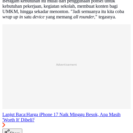
Beragam kebutuhan itu mulai dari penggunaan ponsel untuk
kebutuhan pekerjaan, kegiatan sekolah, membuat konten bagi
UMKM, hingga sekadar menonton. "Jadi semuanya itu kita coba
wrap up in
satu
device
yang memang
all rounder
," tegasnya.
Advertisement
Lanjut Baca:
Harga iPhone 17 Naik Minggu Besok, Apa Masih
'Worth It' Dibeli?