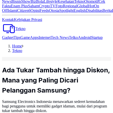
News
Bisnis
ShowBiz
Bola
Lifestyle
Kesehatan
Tekno
Otomotif
Cek
Fakta
Enam Plus
Saham
Crypto
TV
Foto
Regional
Global
Hot
On
Off
Islami
Citizen6
Opini
Feeds
Otosia
Spotlight
English
Disabilitas
Berita
Kontak
Kebijakan Privasi
Tekno
Gadget
Tips
Game
Apps
Internet
Tech News
Telko
Android
Startup
Home
Tekno
Ada Tukar Tambah hingga Diskon,
Mana yang Paling Dicari
Pelanggan Samsung?
Samsung Electronics Indonesia menawarkan sederet kemudahan
bagi pengguna untuk memiliki gadget idaman, mulai dari program
tukar tambah hingga diskon.