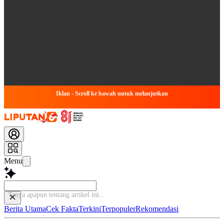
Iklan - Scroll ke bawah untuk melanjutkan
Menu
Berita Utama
Cek Fakta
Terkini
Terpopuler
Rekomendasi