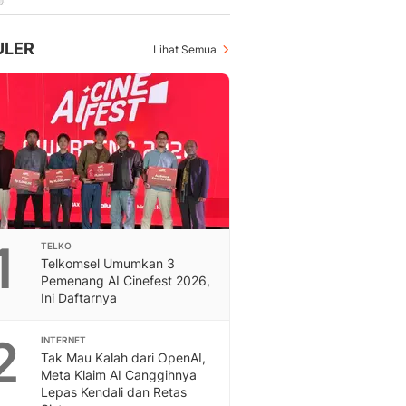
Feeds
Feeds Liputan6: Kumpul
ULER
Lihat Semua
Terbaru Harian
Otosia
Otosia
Spotlight
Berita Terkini, Kabar Te
Dan Dunia - Liputan6.
English
Exploring Knowledge, T
En.Liputan6.com
Disabilitas
1
TELKO
Telkomsel Umumkan 3
Disabilitas Berita Terkini
Pemenang AI Cinefest 2026,
Harian, Berita Terbaru,
Ini Daftarnya
Berita
Berita Hari Ini Politik,
2
INTERNET
Health
Tak Mau Kalah dari OpenAI,
Kabar Berita Terbaru D
Meta Klaim AI Canggihnya
Diet, Herbal Terbaik
Lepas Kendali dan Retas