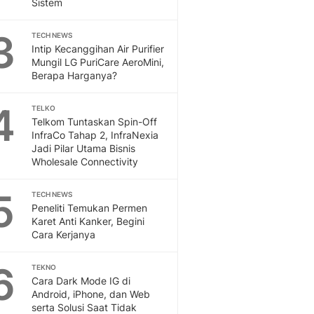
Sistem
Sport
Berita Bola Terkini, Ja
3
Klasemen, Hasil Liga
TECH NEWS
Intip Kecanggihan Air Purifier
Mungil LG PuriCare AeroMini,
Berapa Harganya?
4
TELKO
Telkom Tuntaskan Spin-Off
InfraCo Tahap 2, InfraNexia
Jadi Pilar Utama Bisnis
Wholesale Connectivity
5
TECH NEWS
Peneliti Temukan Permen
Karet Anti Kanker, Begini
Cara Kerjanya
6
TEKNO
Cara Dark Mode IG di
Android, iPhone, dan Web
serta Solusi Saat Tidak