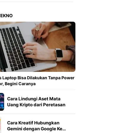
Berita Daerah Dan Peri
Terbaru
Global
TEKNO
Berita Internasional, Sa
Inspiratif, Unik, Dan M
Hot
Hot Liputan6.com Menya
Dan Terbaru
On Off
On Off Liputan6: Sinop
& Berita Bisnis Digital
Islami
 Laptop Bisa Dilakukan Tanpa Power
Berita & Kajian Islami
r, Begini Caranya
Hikmah - Liputan6
Citizen6
Cara Lindungi Aset Mata
Berita Citizen6 - Medi
Uang Kripto dari Peretasan
Liputan6.com
Opini
Cara Kreatif Hubungkan
Opini Liputan6: Analis
Gemini dengan Google Ke…
Pandang Dan Perspekti