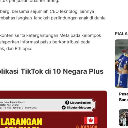
tuk penjualan obat terlarang.
rberg, bersama sejumlah CEO teknologi lainnya
mbahas langkah-langkah perlindungan anak di dunia
PIALA
i konten serta ketergantungan Meta pada kelompok
elaporkan informasi palsu berkontribusi pada
k, dan Ethiopia.
likasi TikTok di 10 Negara Plus
Pesa
Band