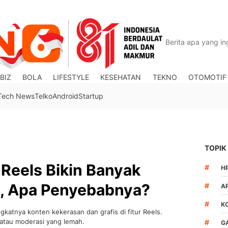
BIZ
BOLA
LIFESTYLE
KESEHATAN
TEKNO
OTOMOTIF
Tech News
Telko
Android
Startup
TOPIK
Reels Bikin Banyak
#
H
, Apa Penyebabnya?
#
A
#
K
katnya konten kekerasan dan grafis di fitur Reels.
 atau moderasi yang lemah.
#
G