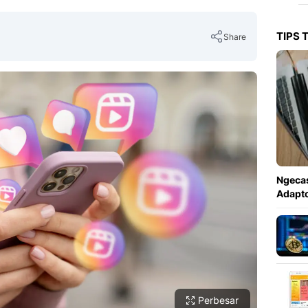
TIPS 
Share
Copy Link
Ngecas
Adapto
Perbesar