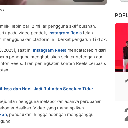
pik)
POP
iliki lebih dari 2 miliar pengguna aktif bulanan.
arik pada video pendek,
Instagram Reels
telah
n menggunakan platform ini, berkat pengaruh TikTok.
3/2025), saat ini
Instagram Reels
mencatat lebih dari
di mana pengguna menghabiskan sekitar setengah dari
nton Reels. Tren peningkatan konten Reels berbasis
otan.
t Issa dan Nael, Jadi Rutinitas Sebelum Tidur
 sejumlah pengguna melaporkan adanya perubahan
irekomendasikan. Video yang menampilkan
kan
, penusukan, hingga adengan mengganggu
gguna.