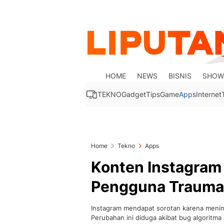
HOME
NEWS
BISNIS
SHOW
TEKNO
Gadget
Tips
Game
Apps
Internet
Home
Tekno
Apps
Konten Instagram 
Pengguna Trauma
Instagram mendapat sorotan karena mening
Perubahan ini diduga akibat bug algoritma