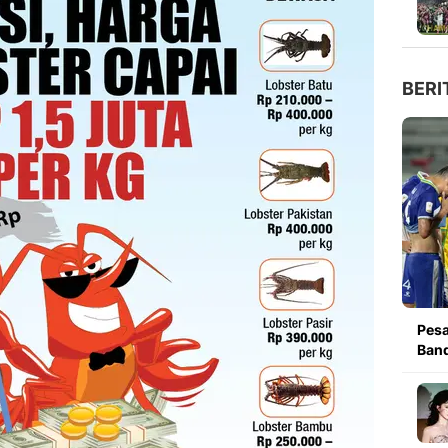
BERI
Pesa
Band