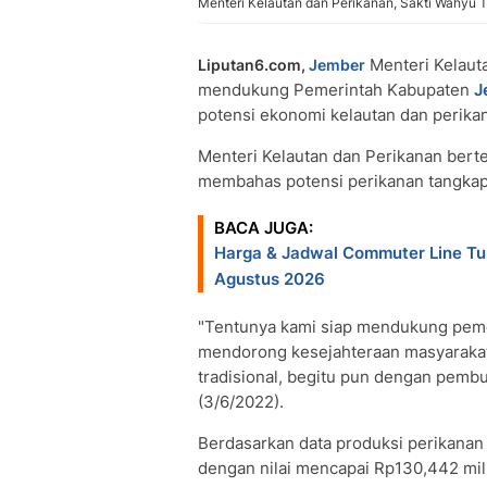
Menteri Kelautan dan Perikanan, Sakti Wahyu 
Menteri Kelaut
Liputan6.com,
Jember
mendukung Pemerintah Kabupaten
J
potensi ekonomi kelautan dan perikan
Menteri Kelautan dan Perikanan ber
membahas potensi perikanan tangkap
BACA JUGA:
Harga & Jadwal Commuter Line T
Agustus 2026
"Tentunya kami siap mendukung pem
mendorong kesejahteraan masyarakat
tradisional, begitu pun dengan pembud
(3/6/2022).
Berdasarkan data produksi perikanan
dengan nilai mencapai Rp130,442 mili