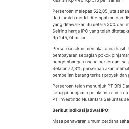
kisaran Rp 446-Rp 515 per saham.
Perseroan melepas 522,85 juta saham
dari jumlah modal ditempatkan dan d
yang ditawarkan itu setara 30% dari 
Seiring harga IPO yang telah diteta
Rp 245,74 miliar.
Perseroan akan memakai dana hasil IP
pembayaran sebagian pokok pinjaman 
pengembangan usaha perseroan, sal
Sekitar 72,3%, perseroan akan memak
pembelian barang terkait proyek dan
Perseroan telah menunjuk PT BRI Dan
sebagai penjamin pelaksana emisi ef
PT Investindo Nusantara Sekuritas se
Berikut indikasi jadwal IPO:
Masa penawaran umum perdana saham