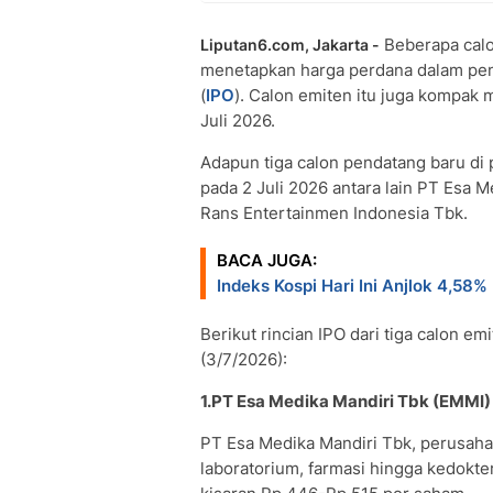
Beberapa cal
Liputan6.com, Jakarta -
menetapkan harga perdana dalam p
(
IPO
). Calon emiten itu juga kompa
Juli 2026.
Adapun tiga calon pendatang baru d
pada 2 Juli 2026 antara lain PT Esa 
Rans Entertainmen Indonesia Tbk.
BACA JUGA:
Indeks Kospi Hari Ini Anjlok 4,5
Berikut rincian IPO dari tiga calon em
(3/7/2026):
1.PT Esa Medika Mandiri Tbk (EMMI)
PT Esa Medika Mandiri Tbk, perusaha
laboratorium, farmasi hingga kedokte