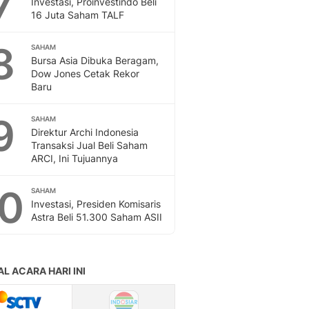
7
Investasi, Proinvestindo Beli
Sport
16 Juta Saham TALF
Berita Bola Terkini, Ja
Klasemen, Hasil Liga
8
SAHAM
Bursa Asia Dibuka Beragam,
Dow Jones Cetak Rekor
Baru
9
SAHAM
Direktur Archi Indonesia
Transaksi Jual Beli Saham
ARCI, Ini Tujuannya
10
SAHAM
Investasi, Presiden Komisaris
Astra Beli 51.300 Saham ASII