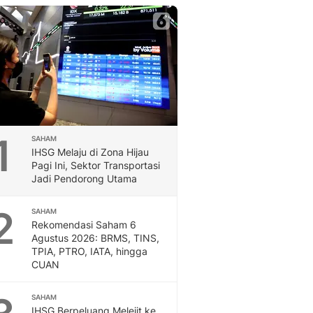
Berita Daerah Dan Peri
Terbaru
Global
Berita Internasional, Sa
Inspiratif, Unik, Dan M
Hot
Hot Liputan6.com Menya
Dan Terbaru
On Off
1
SAHAM
On Off Liputan6: Sinop
IHSG Melaju di Zona Hijau
& Berita Bisnis Digital
Pagi Ini, Sektor Transportasi
Jadi Pendorong Utama
Islami
Berita & Kajian Islami
2
Hikmah - Liputan6
SAHAM
Rekomendasi Saham 6
Citizen6
Agustus 2026: BRMS, TINS,
Berita Citizen6 - Medi
TPIA, PTRO, IATA, hingga
Liputan6.com
CUAN
Opini
Opini Liputan6: Analis
SAHAM
Pandang Dan Perspekti
IHSG Berpeluang Melejit ke