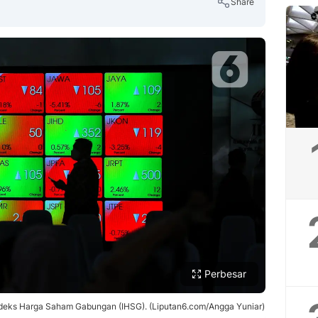
Share
Copy Link
Perbesar
ndeks Harga Saham Gabungan (IHSG). (Liputan6.com/Angga Yuniar)