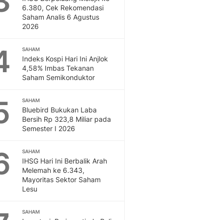
3
Feeds
6.380, Cek Rekomendasi
Saham Analis 6 Agustus
Feeds Liputan6: Kumpul
2026
Terbaru Harian
Otosia
4
SAHAM
Otosia
Indeks Kospi Hari Ini Anjlok
Spotlight
4,58% Imbas Tekanan
Berita Terkini, Kabar Te
Saham Semikonduktor
Dan Dunia - Liputan6.
English
5
SAHAM
Exploring Knowledge, T
Bluebird Bukukan Laba
Bersih Rp 323,8 Miliar pada
En.Liputan6.com
Semester I 2026
Disabilitas
Disabilitas Berita Terkini
6
SAHAM
Harian, Berita Terbaru,
IHSG Hari Ini Berbalik Arah
Berita
Melemah ke 6.343,
Berita Hari Ini Politik,
Mayoritas Sektor Saham
Health
Lesu
Kabar Berita Terbaru D
Diet, Herbal Terbaik
SAHAM