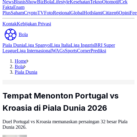
News
Bisnis
ShowBiz
Bola
Lifestyle
Kesehatan
Tekno
Otomotif
Cek
Fakta
Enam
Plus
Saham
Crypto
TV
Foto
Regional
Global
Hot
Islami
Citizen6
Opini
Fee
Kontak
Kebijakan Privasi
Bola
Piala Dunia
Liga Spanyol
Liga Italia
Liga Inggris
BRI Super
League
Liga Internasional
WAGs
Sports
Corner
Prediksi
Home
Bola
Piala Dunia
Tempat Menonton Portugal vs
Kroasia di Piala Dunia 2026
Duel Portugal vs Kroasia memanaskan persaingan 32 besar Piala
Dunia 2026.