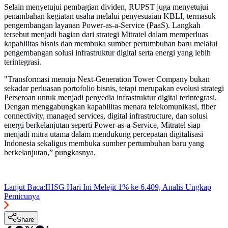
Selain menyetujui pembagian dividen, RUPST juga menyetujui
penambahan kegiatan usaha melalui penyesuaian KBLI, termasuk
pengembangan layanan Power-as-a-Service (PaaS). Langkah
tersebut menjadi bagian dari strategi Mitratel dalam memperluas
kapabilitas bisnis dan membuka sumber pertumbuhan baru melalui
pengembangan solusi infrastruktur digital serta energi yang lebih
terintegrasi.
"Transformasi menuju Next-Generation Tower Company bukan
sekadar perluasan portofolio bisnis, tetapi merupakan evolusi strategi
Perseroan untuk menjadi penyedia infrastruktur digital terintegrasi.
Dengan menggabungkan kapabilitas menara telekomunikasi, fiber
connectivity, managed services, digital infrastructure, dan solusi
energi berkelanjutan seperti Power-as-a-Service, Mitratel siap
menjadi mitra utama dalam mendukung percepatan digitalisasi
Indonesia sekaligus membuka sumber pertumbuhan baru yang
berkelanjutan,” pungkasnya.
Lanjut Baca:
IHSG Hari Ini Melejit 1% ke 6.409, Analis Ungkap
Pemicunya
Share