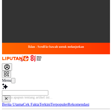
Iklan - Scroll ke bawah untuk melanjutkan
Menu
Tanya a
Berita Utama
Cek Fakta
Terkini
Terpopuler
Rekomendasi