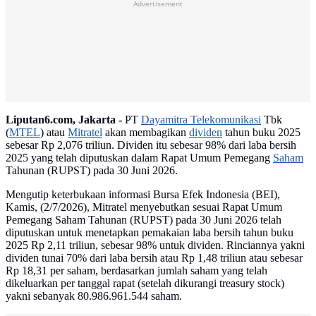
Advertisement
Liputan6.com, Jakarta -
PT
Dayamitra Telekomunikasi
Tbk
(
MTEL
) atau
Mitratel
akan membagikan
dividen
tahun buku 2025
sebesar Rp 2,076 triliun. Dividen itu sebesar 98% dari laba bersih
2025 yang telah diputuskan dalam Rapat Umum Pemegang
Saham
Tahunan (RUPST) pada 30 Juni 2026.
Mengutip keterbukaan informasi Bursa Efek Indonesia (BEI),
Kamis, (2/7/2026), Mitratel menyebutkan sesuai Rapat Umum
Pemegang Saham Tahunan (RUPST) pada 30 Juni 2026 telah
diputuskan untuk menetapkan pemakaian laba bersih tahun buku
2025 Rp 2,11 triliun, sebesar 98% untuk dividen. Rinciannya yakni
dividen tunai 70% dari laba bersih atau Rp 1,48 triliun atau sebesar
Rp 18,31 per saham, berdasarkan jumlah saham yang telah
dikeluarkan per tanggal rapat (setelah dikurangi treasury stock)
yakni sebanyak 80.986.961.544 saham.