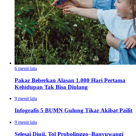
6 menit lalu
Pakar Beberkan Alasan 1.000 Hari Pertama
Kehidupan Tak Bisa Diulang
9 menit lalu
Infografis 5 BUMN Gulung Tikar Akibat Pailit
9 menit lalu
Selesai Diuji, Tol Probolinggo–Banyuwangi