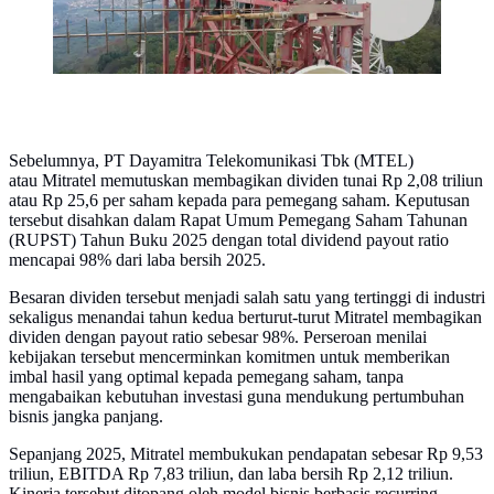
Sebelumnya, PT Dayamitra Telekomunikasi Tbk (MTEL)
atau Mitratel memutuskan membagikan dividen tunai Rp 2,08 triliun
atau Rp 25,6 per saham kepada para pemegang saham. Keputusan
tersebut disahkan dalam Rapat Umum Pemegang Saham Tahunan
(RUPST) Tahun Buku 2025 dengan total dividend payout ratio
mencapai 98% dari laba bersih 2025.
Besaran dividen tersebut menjadi salah satu yang tertinggi di industri
sekaligus menandai tahun kedua berturut-turut Mitratel membagikan
dividen dengan payout ratio sebesar 98%. Perseroan menilai
kebijakan tersebut mencerminkan komitmen untuk memberikan
imbal hasil yang optimal kepada pemegang saham, tanpa
mengabaikan kebutuhan investasi guna mendukung pertumbuhan
bisnis jangka panjang.
Sepanjang 2025, Mitratel membukukan pendapatan sebesar Rp 9,53
triliun, EBITDA Rp 7,83 triliun, dan laba bersih Rp 2,12 triliun.
Kinerja tersebut ditopang oleh model bisnis berbasis recurring