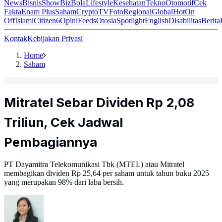
News
Bisnis
ShowBiz
Bola
Lifestyle
Kesehatan
Tekno
Otomotif
Cek
Fakta
Enam Plus
Saham
Crypto
TV
Foto
Regional
Global
Hot
On
Off
Islami
Citizen6
Opini
Feeds
Otosia
Spotlight
English
Disabilitas
Berita
Kontak
Kebijakan Privasi
Home
Saham
Mitratel Sebar Dividen Rp 2,08
Triliun, Cek Jadwal
Pembagiannya
PT Dayamitra Telekomunikasi Tbk (MTEL) atau Mitratel
membagikan dividen Rp 25,64 per saham untuk tahun buku 2025
yang merupakan 98% dari laba bersih.