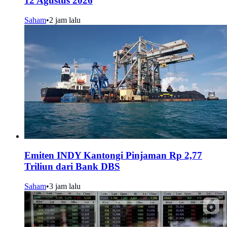
12 Agustus 2026
Saham
•
2 jam lalu
Emiten INDY Kantongi Pinjaman Rp 2,77
Triliun dari Bank DBS
Saham
•
3 jam lalu