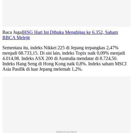
Baca Juga
IHSG Hari Ini Dibuka Menghijau ke 6.352, Saham
BBCA Melejit
Sementara itu, indeks Nikkei 225 di Jepang terpangkas 2,47%
menjadi 68.733,15. Di sisi lain, indeks Topix naik 0,09% menjadi
4.014,98. Indeks ASX 200 di Australia mendatar di 8.724,50.
Indeks Hang Seng di Hong Kong naik 0,8%. Indeks saham MSCI
Asia Pasifik di luar Jepang melemah 1,2%.
Advertisement