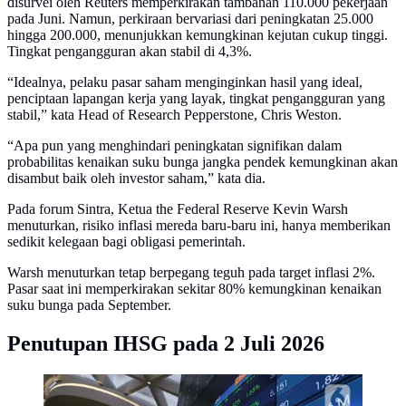
disurvei oleh Reuters memperkirakan tambahan 110.000 pekerjaan
pada Juni. Namun, perkiraan bervariasi dari peningkatan 25.000
hingga 200.000, menunjukkan kemungkinan kejutan cukup tinggi.
Tingkat pengangguran akan stabil di 4,3%.
“Idealnya, pelaku pasar saham menginginkan hasil yang ideal,
penciptaan lapangan kerja yang layak, tingkat pengangguran yang
stabil,” kata Head of Research Pepperstone, Chris Weston.
“Apa pun yang menghindari peningkatan signifikan dalam
probabilitas kenaikan suku bunga jangka pendek kemungkinan akan
disambut baik oleh investor saham,” kata dia.
Pada forum Sintra, Ketua the Federal Reserve Kevin Warsh
menuturkan, risiko inflasi mereda baru-baru ini, hanya memberikan
sedikit kelegaan bagi obligasi pemerintah.
Warsh menuturkan tetap berpegang teguh pada target inflasi 2%.
Pasar saat ini memperkirakan sekitar 80% kemungkinan kenaikan
suku bunga pada September.
Penutupan IHSG pada 2 Juli 2026
Indeks Harga Saham Gabungan (IHSG)
(Liputan6.com/Angga Yuniar)