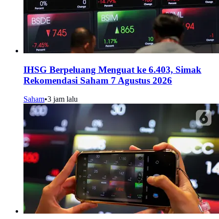
IHSG Berpeluang Menguat ke 6.403, Simak
Rekomendasi Saham 7 Agustus 2026
Saham
•
3 jam lalu