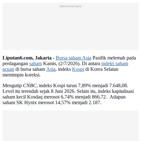
Advertisement
Liputan6.com, Jakarta -
Bursa saham Asia
Pasifik melemah pada
perdagangan
saham
Kamis, (2/7/2026). Di antara
indeks saham
acuan
di bursa saham
Asia
, indeks
Kospi
di Korea Selatan
memimpin koreksi.
Mengutip
CNBC
, indeks Kospi turun 7,89% menjadi 7.648,08.
Level itu terendah sejak 8 Juni 2026. Selain itu, indeks kapitalisasi
saham kecil Kosdaq merosot 6,74% menjadi 866,72. Adapun
saham SK Hynix merosot 14,57% menjadi 2.187.