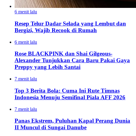
6 menit lalu
Resep Telur Dadar Selada yang Lembut dan
Bergizi, Wajib Recook di Rumah
6 menit lalu
Rose BLACKPINK dan Shai Gilgeous-
Alexander Tunjukkan Cara Baru Pakai Gaya
Preppy yang Lebih Santai
7 menit lalu
Top 3 Berita Bola: Cuma Ini Rute Timnas
Indonesia Menuju Semifinal Piala AFF 2026
7 menit lalu
Panas Ekstrem, Puluhan Kapal Perang Dunia
II Muncul di Sungai Danube