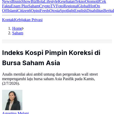
News
Bisnis
ShowBiz
Bola
Lifestyle
Kesehatan
Tekno
Otomotif
Cek
Fakta
Enam Plus
Saham
Crypto
TV
Foto
Regional
Global
Hot
On
Off
Islami
Citizen6
Opini
Feeds
Otosia
Spotlight
English
Disabilitas
Berita
Kontak
Kebijakan Privasi
Home
Saham
Indeks Kospi Pimpin Koreksi di
Bursa Saham Asia
Analis menilai aksi ambil untung dan pergerakan wall street
mempengaruhi laju bursa saham Asia Pasifik pada Kamis,
(2/7/2026).
Agustina Melani