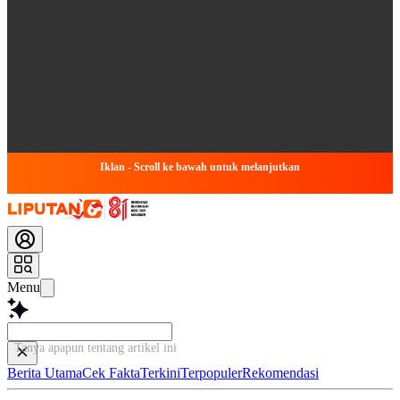
Iklan - Scroll ke bawah untuk melanjutkan
Menu
Tanya apapun tentang artikel ini...
Berita Utama
Cek Fakta
Terkini
Terpopuler
Rekomendasi