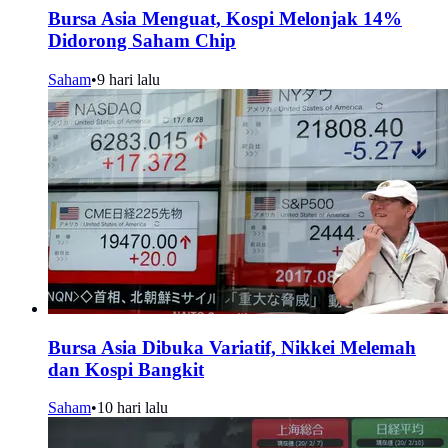
Bursa Asia Menguat, Kospi Melonjak 14%
Didorong Saham Chip
Saham
•
9 hari lalu
Bursa Asia Dibuka Variatif, Nikkei Melemah
dan Kospi Bangkit
Saham
•
10 hari lalu