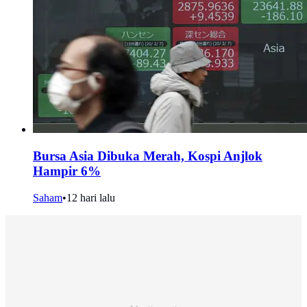
Bursa Asia Dibuka Merah, Kospi Anjlok
Hampir 6%
Saham
•
12 hari lalu