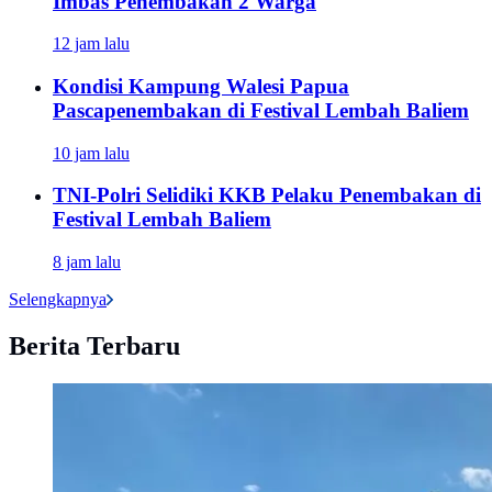
Imbas Penembakan 2 Warga
12 jam lalu
Kondisi Kampung Walesi Papua
Pascapenembakan di Festival Lembah Baliem
10 jam lalu
TNI-Polri Selidiki KKB Pelaku Penembakan di
Festival Lembah Baliem
8 jam lalu
Selengkapnya
Berita Terbaru