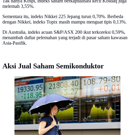
Tak hanya Kospi, indeks saham berkapitalisasi kecil Kosdaq juga
melemah 3,55%.
Sementara itu, indeks Nikkei 225 Jepang turun 0,70%. Berbeda
dengan Nikkei, indeks Topix masih mampu menguat tipis 0,13%.
Di Australia, indeks acuan S&P/ASX 200 ikut terkoreksi 0,59%,
menambah daftar pelemahan yang terjadi di pasar saham kawasan
Asia-Pasifik.
Aksi Jual Saham Semikonduktor
Seorang wanita berjalan melewati sebuah indikator
saham elektronik sebuah perusahaan sekuritas di Tokyo
(29/8). Akibat peluncuran rudal Korea Utara yang
mendarat di perairan Pasifik saham Asia menglami
penurunan. (AP Photo/Shizuo Kambayashi)