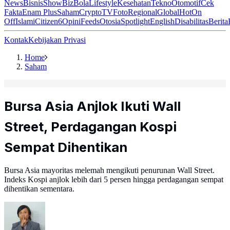
News
Bisnis
ShowBiz
Bola
Lifestyle
Kesehatan
Tekno
Otomotif
Cek
Fakta
Enam Plus
Saham
Crypto
TV
Foto
Regional
Global
Hot
On
Off
Islami
Citizen6
Opini
Feeds
Otosia
Spotlight
English
Disabilitas
Berita
Kontak
Kebijakan Privasi
Home
Saham
Bursa Asia Anjlok Ikuti Wall
Street, Perdagangan Kospi
Sempat Dihentikan
Bursa Asia mayoritas melemah mengikuti penurunan Wall Street.
Indeks Kospi anjlok lebih dari 5 persen hingga perdagangan sempat
dihentikan sementara.