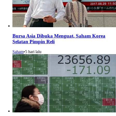
Bursa Asia Dibuka Menguat, Saham Korea
Selatan Pimpin Reli
Saham
•
5 hari lalu