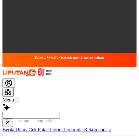
Iklan - Scroll ke bawah untuk melanjutkan
Menu
Tanya apapun tentang artikel ini...
Berita Utama
Cek Fakta
Terkini
Terpopuler
Rekomendasi