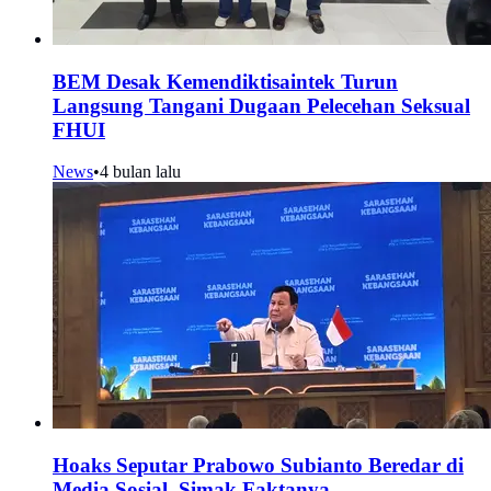
BEM Desak Kemendiktisaintek Turun
Langsung Tangani Dugaan Pelecehan Seksual
FHUI
News
•
4 bulan lalu
Hoaks Seputar Prabowo Subianto Beredar di
Media Sosial, Simak Faktanya