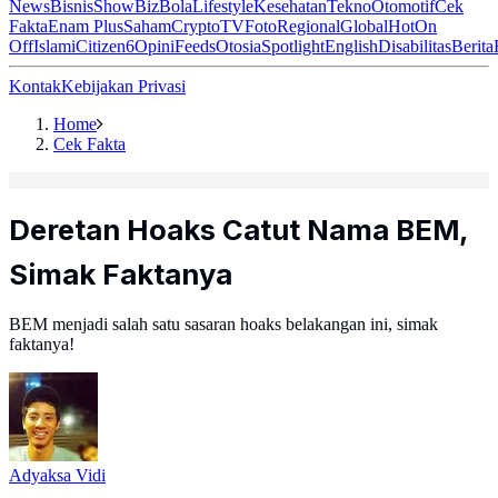
News
Bisnis
ShowBiz
Bola
Lifestyle
Kesehatan
Tekno
Otomotif
Cek
Fakta
Enam Plus
Saham
Crypto
TV
Foto
Regional
Global
Hot
On
Off
Islami
Citizen6
Opini
Feeds
Otosia
Spotlight
English
Disabilitas
Berita
Kontak
Kebijakan Privasi
Home
Cek Fakta
Deretan Hoaks Catut Nama BEM,
Simak Faktanya
BEM menjadi salah satu sasaran hoaks belakangan ini, simak
faktanya!
Adyaksa Vidi