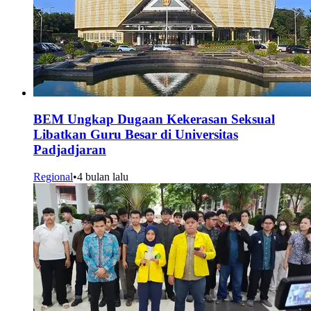
BEM Ungkap Dugaan Kekerasan Seksual
Libatkan Guru Besar di Universitas
Padjadjaran
Regional
•
4 bulan lalu