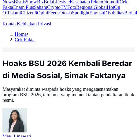
News
Bisnis
ShowBiz
Bola
Lifestyle
Kesehatan
Tekno
Otomotif
Cek
Fakta
Enam Plus
Saham
Crypto
TV
Foto
Regional
Global
Hot
On
Off
Islami
Citizen6
Opini
Feeds
Otosia
Spotlight
English
Disabilitas
Berita
Kontak
Kebijakan Privasi
Home
Cek Fakta
Hoaks BSU 2026 Kembali Beredar
di Media Sosial, Simak Faktanya
Masyarakat diminta waspada hoaks yang mengatasnamakan
program BSU 2026, terutama yang memuat tautan pendaftaran tidak
resmi.
Mevi Linawati