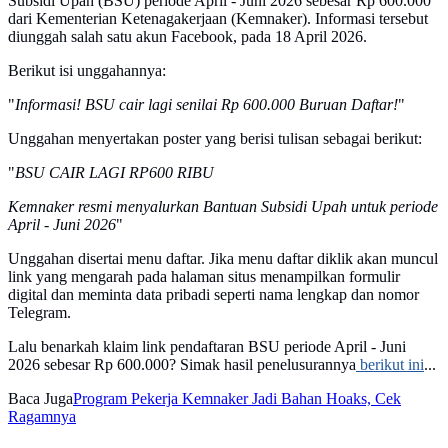
Subsidi Upah (BSU) periode April - Juni 2026 sebesar Rp 600.000
dari Kementerian Ketenagakerjaan (Kemnaker). Informasi tersebut
diunggah salah satu akun Facebook, pada 18 April 2026.
Berikut isi unggahannya:
"
Informasi! BSU cair lagi senilai Rp 600.000 Buruan Daftar!
"
Unggahan menyertakan poster yang berisi tulisan sebagai berikut:
"
BSU CAIR LAGI RP600 RIBU
Kemnaker resmi menyalurkan Bantuan Subsidi Upah untuk periode
April - Juni 2026
"
Unggahan disertai menu daftar. Jika menu daftar diklik akan muncul
link yang mengarah pada halaman situs menampilkan formulir
digital dan meminta data pribadi seperti nama lengkap dan nomor
Telegram.
Lalu benarkah klaim link pendaftaran BSU periode April - Juni
2026 sebesar Rp 600.000? Simak hasil penelusurannya
berikut ini
...
Baca Juga
Program Pekerja Kemnaker Jadi Bahan Hoaks, Cek
Ragamnya