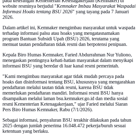
pada keterangan Kementerian Ketenagakerjaan (Kemnaker) di
website resminya berjudul "
Kemnaker Imbau Masyarakat Waspadai
Informasi Hoaks tentang BSU 2026
" yang tayang pada 7 Januari
2026.
Dalam artikel ini, Kemnaker mengimbau masyarakat untuk waspada
terhadap informasi palsu atau hoaks yang mengatasnamakan
program Bantuan Subsidi Upah (BSU) 2026, terutama yang
memuat tautan pendaftaran tidak resmi dan berpotensi penipuan.
Kepala Biro Humas Kemnaker, Faried Abdurrahman Nur Yuliono,
menegaskan pentingnya kehati-hatian masyarakat dalam menyikapi
informasi BSU yang beredar di luar kanal resmi pemerintah.
"Kami mengimbau masyarakat agar tidak mudah percaya pada
hoaks dan disinformasi tentang BSU, khususnya yang mengarahkan
pendaftaran melalui tautan tidak resmi, karena BSU tidak
memerlukan pendaftaran mandiri. Informasi resmi BSU hanya
disampaikan melalui laman bsu.kemnaker.go.id dan media sosial
resmi Kementerian Ketenagakerjaan," ujar Faried melalui Siaran
Pers Biro Humas Kemnaker, Rabu (7/1/2026).
Sebagai informasi, penyaluran BSU terakhir dilakukan pada tahun
2025 dengan jumlah penerima 16.048.472 pekerja/buruh sesuai
ketentuan yang berlaku.