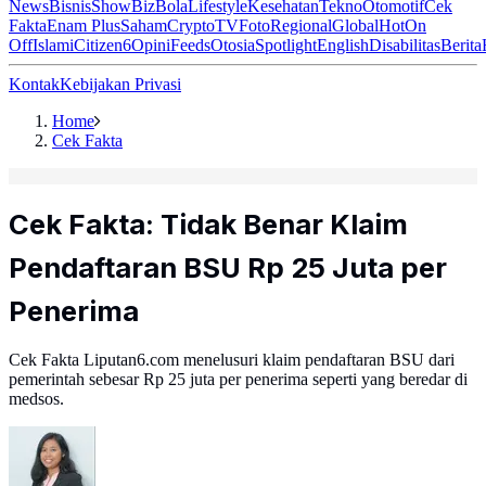
News
Bisnis
ShowBiz
Bola
Lifestyle
Kesehatan
Tekno
Otomotif
Cek
Fakta
Enam Plus
Saham
Crypto
TV
Foto
Regional
Global
Hot
On
Off
Islami
Citizen6
Opini
Feeds
Otosia
Spotlight
English
Disabilitas
Berita
Kontak
Kebijakan Privasi
Home
Cek Fakta
Cek Fakta: Tidak Benar Klaim
Pendaftaran BSU Rp 25 Juta per
Penerima
Cek Fakta Liputan6.com menelusuri klaim pendaftaran BSU dari
pemerintah sebesar Rp 25 juta per penerima seperti yang beredar di
medsos.