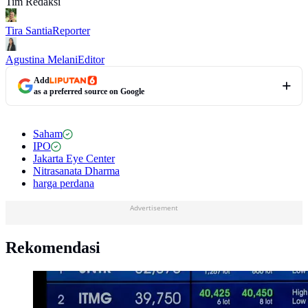
Tim Redaksi
Tira Santia
Reporter
Agustina Melani
Editor
Add
as a preferred source on Google
Saham
IPO
Jakarta Eye Center
Nitrasanata Dharma
harga perdana
Advertisement
Rekomendasi