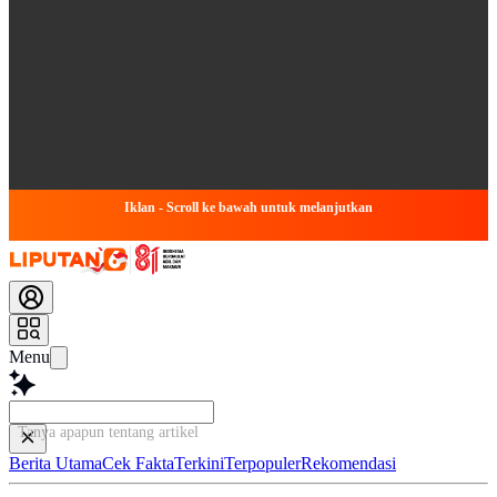
Iklan - Scroll ke bawah untuk melanjutkan
Menu
Tanya apapun tentang artikel ini...
Berita Utama
Cek Fakta
Terkini
Terpopuler
Rekomendasi