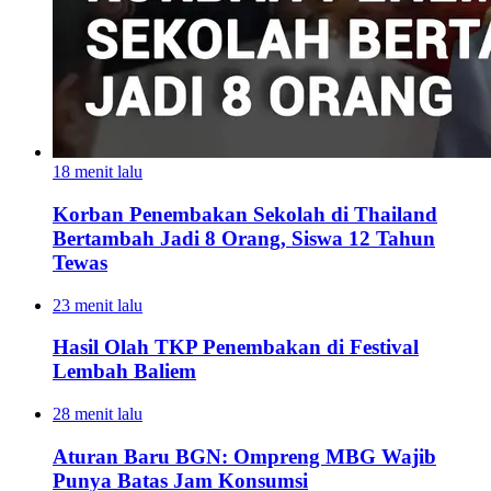
18 menit lalu
Korban Penembakan Sekolah di Thailand
Bertambah Jadi 8 Orang, Siswa 12 Tahun
Tewas
23 menit lalu
Hasil Olah TKP Penembakan di Festival
Lembah Baliem
28 menit lalu
Aturan Baru BGN: Ompreng MBG Wajib
Punya Batas Jam Konsumsi