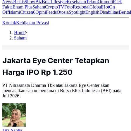
News
Bisnis
ShowBiz
Bola
Lifestyle
Kesehatan
Tekno
Otomotif
Cek
Fakta
Enam Plus
Saham
Crypto
TV
Foto
Regional
Global
Hot
On
Off
Islami
Citizen6
Opini
Feeds
Otosia
Spotlight
English
Disabilitas
Berita
Kontak
Kebijakan Privasi
Home
Saham
Jakarta Eye Center Tetapkan
Harga IPO Rp 1.250
PT Nitrasanata Dharma Tbk atau Jakarta Eye Center akan
mencatatkan saham perdana di Bursa Efek Indonesia (BEI) pada
Juli 2026.
Tira Santia