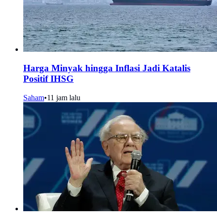
Harga Minyak hingga Inflasi Jadi Katalis
Positif IHSG
Saham
•
11 jam lalu