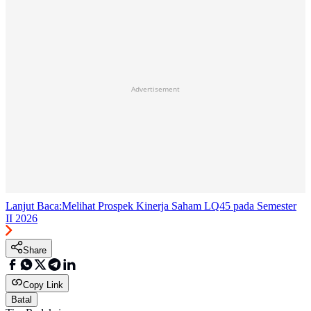
Advertisement
Lanjut Baca:
Melihat Prospek Kinerja Saham LQ45 pada Semester
II 2026
Share
Copy Link
Batal