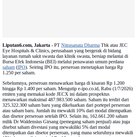
Liputan6.com, Jakarta -
PT
Nitrasanata Dharma
Tbk atau JEC
Eye Hospitals & Clinics, perusahaan yang bergerak di bidang
layanan rumah sakit swasta dan klinik swasta, bersiap melantai di
Bursa Efek Indonesia (BEI) melalui penawaran umum perdana
saham
(
IPO
). Seiring IPO itu, perseroan menetapkan harga Rp
1.250 per saham.
Sebelumnya, perseroan menawarkan harga di kisaran Rp 1.200
hingga Rp 1.400 per saham. Mengutip e-ipo.co.id, Rabu (1/7/2026)
emiten yang memakai kode JECX ini dalam prospektus
menawarkan maksimal 487.983.500 saham. Saham itu terdiri dari
325.322.300 saham baru yang dikeluarkan dari portepel perseroan
atau saham baru. Jumlah itu mewakili 10% dari modal ditempatkan
dan disetor perseroan setelah IPO. Selain itu, 162.661.200 saham
milik Dr Waldensius Girsang (pemegang saham penjual) atau juga
disebut saham divestasi yang mewakiliki 5% dari modal
ditempatkan dan disetor perseroan, yang mana seluruhnya mewakili