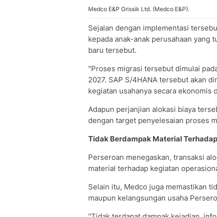
Medco E&P Grissik Ltd. (Medco E&P).
Sejalan dengan implementasi tersebu
kepada anak-anak perusahaan yang t
baru tersebut.
"Proses migrasi tersebut dimulai pad
2027. SAP S/4HANA tersebut akan di
kegiatan usahanya secara ekonomis da
Adapun perjanjian alokasi biaya ters
dengan target penyelesaian proses m
Tidak Berdampak Material Terhadap
Perseroan menegaskan, transaksi alo
material terhadap kegiatan operasio
Selain itu, Medco juga memastikan t
maupun kelangsungan usaha Persero
"Tidak terdapat dampak kejadian, info