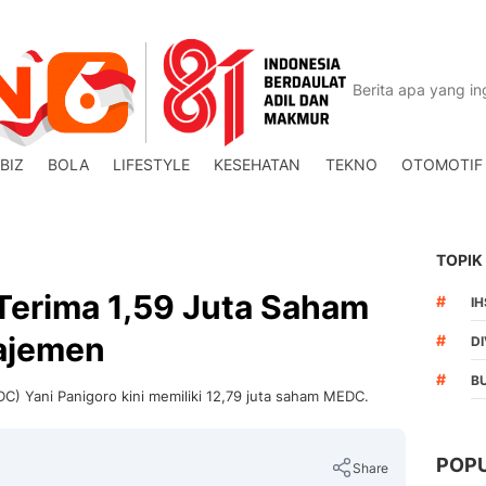
BIZ
BOLA
LIFESTYLE
KESEHATAN
TEKNO
OTOMOTIF
TOPIK
Terima 1,59 Juta Saham
#
I
ajemen
#
DI
#
B
C) Yani Panigoro kini memiliki 12,79 juta saham MEDC.
POP
Share