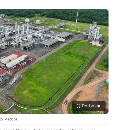
Perbesar
to: Medco)