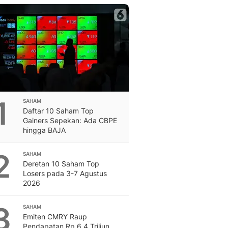
Berita Daerah Dan Peri
Terbaru
Global
Berita Internasional, Sa
Inspiratif, Unik, Dan M
Hot
Hot Liputan6.com Menya
Dan Terbaru
On Off
1
SAHAM
On Off Liputan6: Sinop
Daftar 10 Saham Top
& Berita Bisnis Digital
Gainers Sepekan: Ada CBPE
hingga BAJA
Islami
Berita & Kajian Islami
2
Hikmah - Liputan6
SAHAM
Deretan 10 Saham Top
Citizen6
Losers pada 3-7 Agustus
Berita Citizen6 - Medi
2026
Liputan6.com
Opini
3
SAHAM
Opini Liputan6: Analis
Emiten CMRY Raup
Pandang Dan Perspekti
Pendapatan Rp 6,4 Triliun