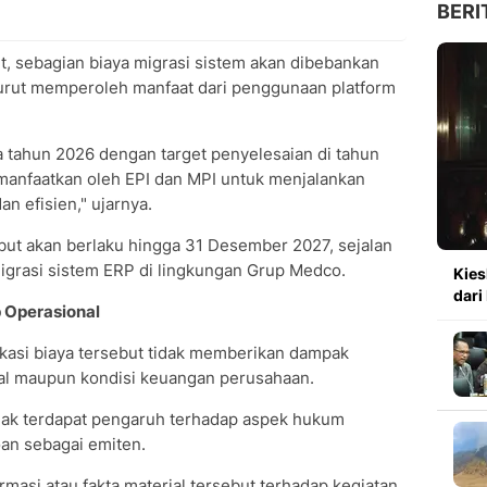
BERI
t, sebagian biaya migrasi sistem akan dibebankan
urut memperoleh manfaat dari penggunaan platform
a tahun 2026 dengan target penyelesaian di tahun
manfaatkan oleh EPI dan MPI untuk menjalankan
n efisien," ujarnya.
ebut akan berlaku hingga 31 Desember 2027, sejalan
igrasi sistem ERP di lingkungan Grup Medco.
Kies
dari
 Operasional
kasi biaya tersebut tidak memberikan dampak
nal maupun kondisi keuangan perusahaan.
idak terdapat pengaruh terhadap aspek hukum
an sebagai emiten.
rmasi atau fakta material tersebut terhadap kegiatan