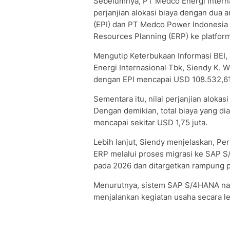
Sebelumnya, PT Medco Energi Internas
perjanjian alokasi biaya dengan dua 
(EPI) dan PT Medco Power Indonesia (
Resources Planning (ERP) ke platfo
Mengutip Keterbukaan Informasi BEI,
Energi Internasional Tbk, Siendy K. W
dengan EPI mencapai USD 108.532,61
Sementara itu, nilai perjanjian alok
Dengan demikian, total biaya yang di
mencapai sekitar USD 1,75 juta.
Lebih lanjut, Siendy menjelaskan, P
ERP melalui proses migrasi ke SAP S/
pada 2026 dan ditargetkan rampung 
Menurutnya, sistem SAP S/4HANA nan
menjalankan kegiatan usaha secara le