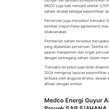
Dengan bertambahnya kepemilikan ter
MEDC juga naik menjadi sekitar 0,05%
saham dicatat sebagai kepemilikan l
Perseroan juga menyebut transaksi te
kembali (repurchase agreement) maup
dilaksanakan.
Pemberian saham tersebut merupaka
yang dijalankan perseroan. Skema in
jajaran manajemen dan organ perus
dengan pemegang saham dalam mendo
Transaksi tersebut juga telah dilap
2024 mengenai laporan kepemilikan 
terbuka oleh anggota direksi, dewan 
afiliasi dengan emiten.
Medco Energi Guyur A
Proyek SAP S/4HANA