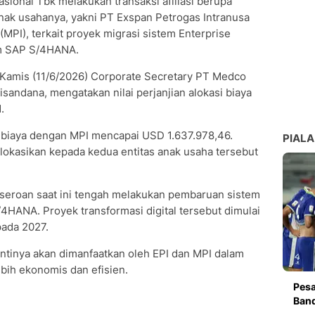
ional Tbk melakukan transaksi afiliasi berupa
anak usahanya, yakni PT Exspan Petrogas Intranusa
MPI), terkait proyek migrasi sistem Enterprise
rm SAP S/4HANA.
 Kamis (11/6/2026) Corporate Secretary PT Medco
isandana, mengatakan nilai perjanjian alokasi biaya
.
asi biaya dengan MPI mencapai USD 1.637.978,46.
PIALA
alokasikan kepada kedua entitas anak usaha tersebut
erseroan saat ini tengah melakukan pembaruan sistem
4HANA. Proyek transformasi digital tersebut dimulai
pada 2027.
tinya akan dimanfaatkan oleh EPI dan MPI dalam
bih ekonomis dan efisien.
Pesa
Band