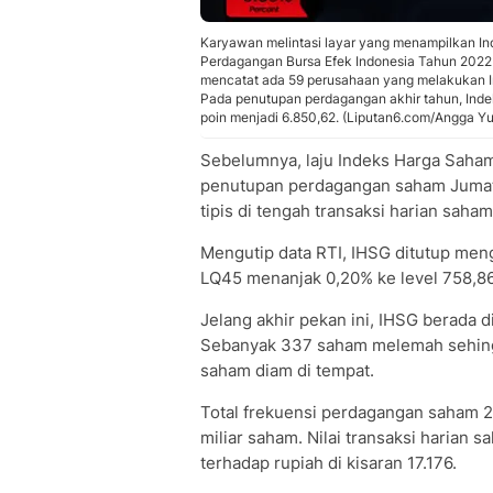
Karyawan melintasi layar yang menampilkan I
Perdagangan Bursa Efek Indonesia Tahun 2022 d
mencatat ada 59 perusahaan yang melakukan Ini
Pada penutupan perdagangan akhir tahun, Inde
poin menjadi 6.850,62. (Liputan6.com/Angga Yu
Sebelumnya, laju Indeks Harga Saham
penutupan perdagangan saham Jumat, 1
tipis di tengah transaksi harian saham
Mengutip data RTI, IHSG ditutup men
LQ45 menanjak 0,20% ke level 758,86
Jelang akhir pekan ini, IHSG berada di
Sebanyak 337 saham melemah sehin
saham diam di tempat.
Total frekuensi perdagangan saham 
miliar saham. Nilai transaksi harian s
terhadap rupiah di kisaran 17.176.