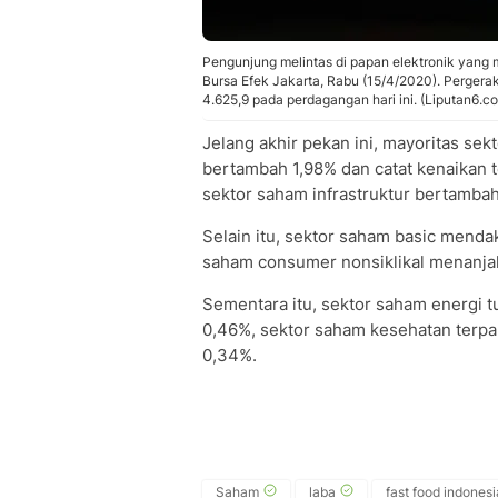
Pengunjung melintas di papan elektronik yan
Bursa Efek Jakarta, Rabu (15/4/2020). Pergerak
4.625,9 pada perdagangan hari ini. (Liputan6.c
Jelang akhir pekan ini, mayoritas se
bertambah 1,98% dan catat kenaikan t
sektor saham infrastruktur bertamba
Selain itu, sektor saham basic mendak
saham consumer nonsiklikal menanja
Sementara itu, sektor saham energi t
0,46%, sektor saham kesehatan terp
0,34%.
Saham
laba
fast food indonesi