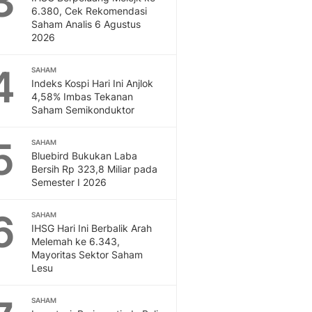
3
Feeds
6.380, Cek Rekomendasi
Saham Analis 6 Agustus
Feeds Liputan6: Kumpul
2026
Terbaru Harian
Otosia
4
SAHAM
Otosia
Indeks Kospi Hari Ini Anjlok
Spotlight
4,58% Imbas Tekanan
Berita Terkini, Kabar Te
Saham Semikonduktor
Dan Dunia - Liputan6.
English
5
SAHAM
Exploring Knowledge, T
Bluebird Bukukan Laba
Bersih Rp 323,8 Miliar pada
En.Liputan6.com
Semester I 2026
Disabilitas
Disabilitas Berita Terkini
6
SAHAM
Harian, Berita Terbaru,
IHSG Hari Ini Berbalik Arah
Berita
Melemah ke 6.343,
Berita Hari Ini Politik,
Mayoritas Sektor Saham
Health
Lesu
Kabar Berita Terbaru D
Diet, Herbal Terbaik
SAHAM