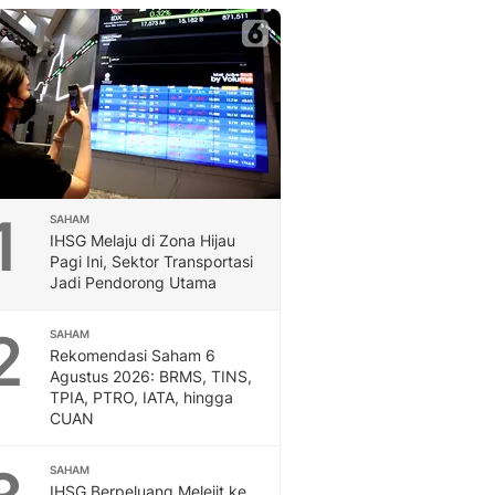
Berita Daerah Dan Peri
Terbaru
Global
Berita Internasional, Sa
Inspiratif, Unik, Dan M
Hot
Hot Liputan6.com Menya
Dan Terbaru
On Off
1
SAHAM
On Off Liputan6: Sinop
IHSG Melaju di Zona Hijau
& Berita Bisnis Digital
Pagi Ini, Sektor Transportasi
Jadi Pendorong Utama
Islami
Berita & Kajian Islami
2
Hikmah - Liputan6
SAHAM
Rekomendasi Saham 6
Citizen6
Agustus 2026: BRMS, TINS,
Berita Citizen6 - Medi
TPIA, PTRO, IATA, hingga
Liputan6.com
CUAN
Opini
Opini Liputan6: Analis
SAHAM
Pandang Dan Perspekti
IHSG Berpeluang Melejit ke