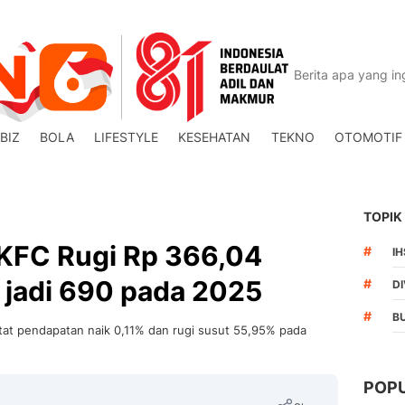
BIZ
BOLA
LIFESTYLE
KESEHATAN
TEKNO
OTOMOTIF
TOPIK
 KFC Rugi Rp 366,04
#
I
t jadi 690 pada 2025
#
DI
#
B
at pendapatan naik 0,11% dan rugi susut 55,95% pada
POP