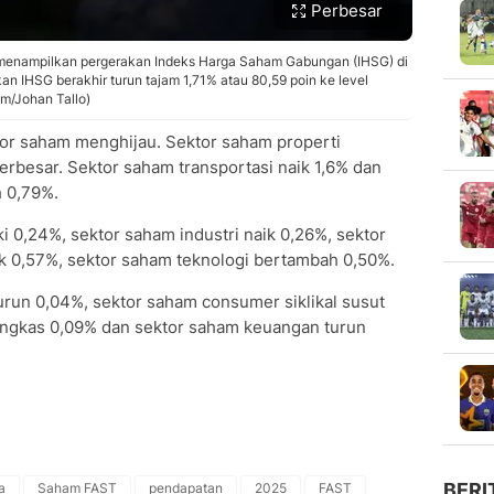
Perbesar
g menampilkan pergerakan Indeks Harga Saham Gabungan (IHSG) di
an IHSG berakhir turun tajam 1,71% atau 80,59 poin ke level
om/Johan Tallo)
ktor saham menghijau. Sektor saham properti
erbesar. Sektor saham transportasi naik 1,6% dan
h 0,79%.
i 0,24%, sektor saham industri naik 0,26%, sektor
k 0,57%, sektor saham teknologi bertambah 0,50%.
urun 0,04%, sektor saham consumer siklikal susut
angkas 0,09% dan sektor saham keuangan turun
BERI
a
Saham FAST
pendapatan
2025
FAST