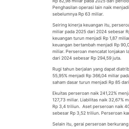
Rp 82,98 miliar pada 2025 dari perio
Penghasilan operasi lain naik menjadi
sebelumnya Rp 63 miliar.
Seiring kinerja keuangan itu, perse
miliar pada 2025 dari 2024 sebesar R
keuangan turun menjadi Rp 1,87 milia
keuangan bertambah menjadi Rp 90,06
miliar. Perseroan mencatat lonjakan l
dari 2024 sebesar Rp 294,59 juta.
Rugi tahun berjalan yang dapat diatri
55,95% menjadi Rp 366,04 miliar pada
saham dasar turun menjadi Rp 85 dari
Ekuitas perseroan naik 241,22% menj
127,73 miliar. Liabilitas naik 32,67% 
Rp 3,4 triliun. Aset perseroan naik 4
sebesar Rp 3,52 triliun. Perseroan ka
Selain itu, gerai perseroan berkuran