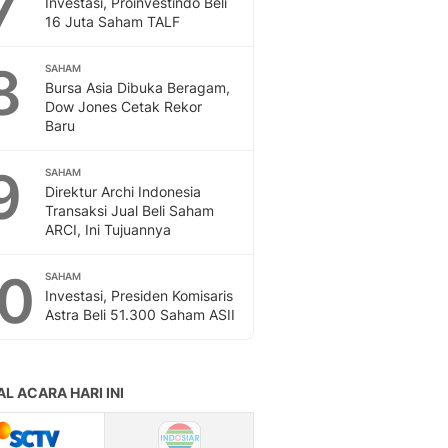
7
Investasi, Proinvestindo Beli
Sport
16 Juta Saham TALF
Berita Bola Terkini, Ja
Klasemen, Hasil Liga
8
SAHAM
Bursa Asia Dibuka Beragam,
Dow Jones Cetak Rekor
Baru
9
SAHAM
Direktur Archi Indonesia
Transaksi Jual Beli Saham
ARCI, Ini Tujuannya
10
SAHAM
Investasi, Presiden Komisaris
Astra Beli 51.300 Saham ASII