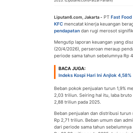
2025. (Liputan6.com/Faizal Fanani)
PT
Fast Food
Liputan6.com, Jakarta -
KFC
mencatat kinerja keuangan ber
pendapatan
dan rugi merosot signifi
Mengutip laporan keuangan yang disam
(20/4/2026), perseroan meraup pendapa
periode sama tahun sebelumnya Rp 4,8
BACA JUGA:
Indeks Kospi Hari Ini Anjlok 4,5
Beban pokok penjualan turun 1,9% men
2,03 triliun. Seiring hal itu, laba bru
2,88 triliun pada 2025.
Beban penjualan dan distribusi turun
Rp 2,71 triliun. Beban umum dan admi
dari periode sama tahun sebelumnya R