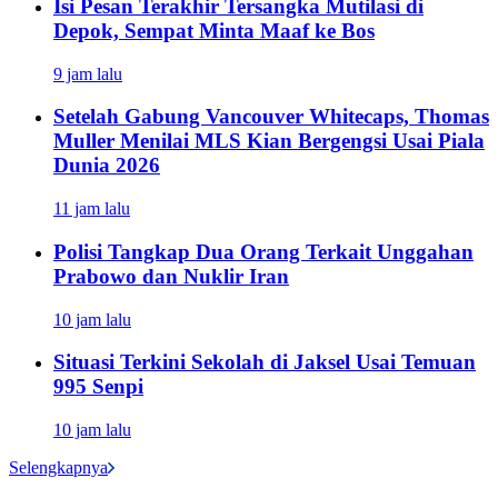
Isi Pesan Terakhir Tersangka Mutilasi di
Depok, Sempat Minta Maaf ke Bos
9 jam lalu
Setelah Gabung Vancouver Whitecaps, Thomas
Muller Menilai MLS Kian Bergengsi Usai Piala
Dunia 2026
11 jam lalu
Polisi Tangkap Dua Orang Terkait Unggahan
Prabowo dan Nuklir Iran
10 jam lalu
Situasi Terkini Sekolah di Jaksel Usai Temuan
995 Senpi
10 jam lalu
Selengkapnya