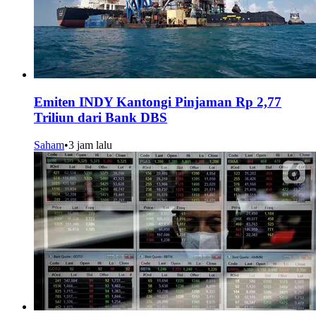
Emiten INDY Kantongi Pinjaman Rp 2,77
Triliun dari Bank DBS
Saham
•
3 jam lalu