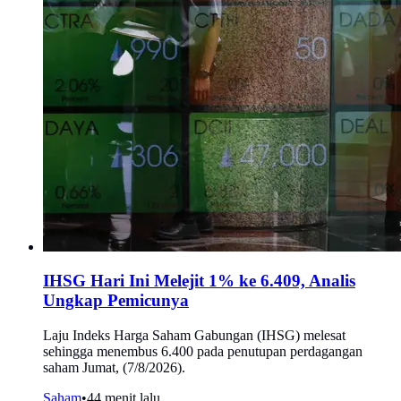
IHSG Hari Ini Melejit 1% ke 6.409, Analis
Ungkap Pemicunya
Laju Indeks Harga Saham Gabungan (IHSG) melesat
sehingga menembus 6.400 pada penutupan perdagangan
saham Jumat, (7/8/2026).
Saham
•
44 menit lalu