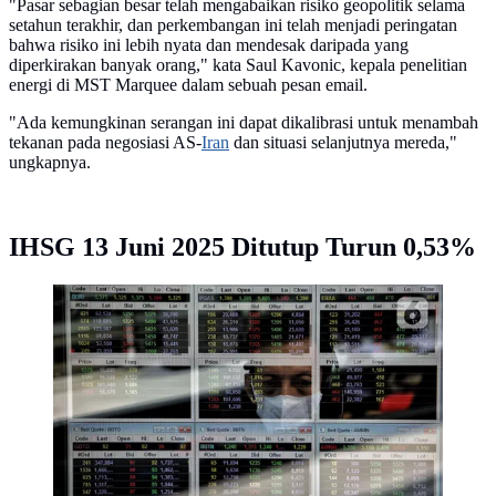
"Pasar sebagian besar telah mengabaikan risiko geopolitik selama
setahun terakhir, dan perkembangan ini telah menjadi peringatan
bahwa risiko ini lebih nyata dan mendesak daripada yang
diperkirakan banyak orang," kata Saul Kavonic, kepala penelitian
energi di MST Marquee dalam sebuah pesan email.
"Ada kemungkinan serangan ini dapat dikalibrasi untuk menambah
tekanan pada negosiasi AS-
Iran
dan situasi selanjutnya mereda,"
ungkapnya.
IHSG 13 Juni 2025 Ditutup Turun 0,53%
Karyawan mengamati pergerakan harga saham di
Profindo Sekuritas, Jakarta, Jumat (22/9/2023).
(Liputan6.com/Angga Yuniar)