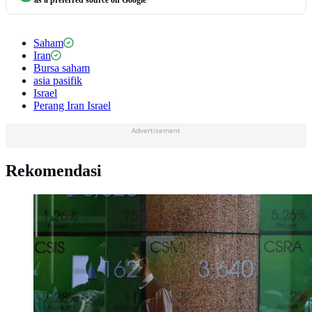
Saham
Iran
Bursa saham
asia pasifik
Israel
Perang Iran Israel
Advertisement
Rekomendasi