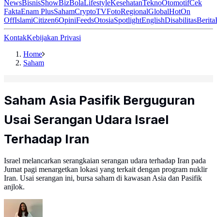
News
Bisnis
ShowBiz
Bola
Lifestyle
Kesehatan
Tekno
Otomotif
Cek
Fakta
Enam Plus
Saham
Crypto
TV
Foto
Regional
Global
Hot
On
Off
Islami
Citizen6
Opini
Feeds
Otosia
Spotlight
English
Disabilitas
Berita
Kontak
Kebijakan Privasi
Home
Saham
Saham Asia Pasifik Berguguran
Usai Serangan Udara Israel
Terhadap Iran
Israel melancarkan serangkaian serangan udara terhadap Iran pada
Jumat pagi menargetkan lokasi yang terkait dengan program nuklir
Iran. Usai serangan ini, bursa saham di kawasan Asia dan Pasifik
anjlok.