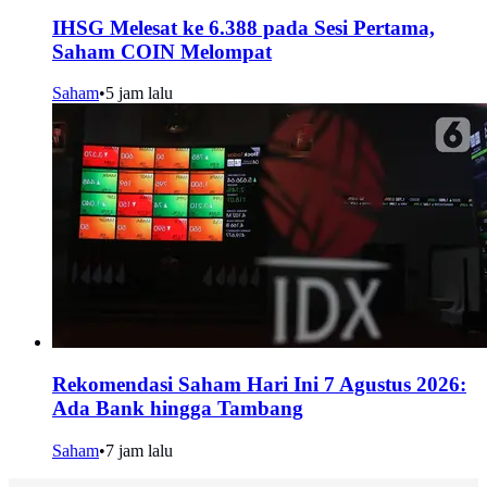
IHSG Melesat ke 6.388 pada Sesi Pertama,
Saham COIN Melompat
Saham
•
5 jam lalu
Rekomendasi Saham Hari Ini 7 Agustus 2026:
Ada Bank hingga Tambang
Saham
•
7 jam lalu