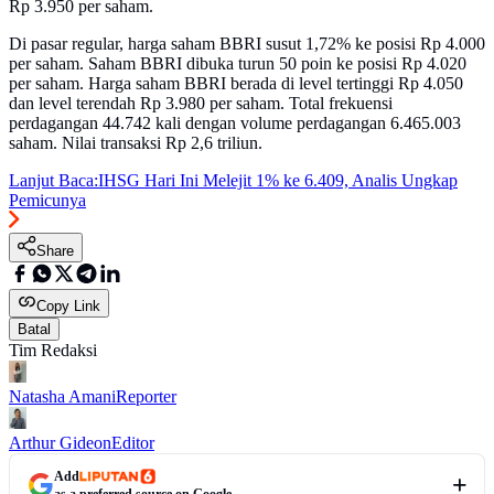
Rp 3.950 per saham.
Di pasar regular, harga saham BBRI susut 1,72% ke posisi Rp 4.000
per saham. Saham BBRI dibuka turun 50 poin ke posisi Rp 4.020
per saham. Harga saham BBRI berada di level tertinggi Rp 4.050
dan level terendah Rp 3.980 per saham. Total frekuensi
perdagangan 44.742 kali dengan volume perdagangan 6.465.003
saham. Nilai transaksi Rp 2,6 triliun.
Lanjut Baca:
IHSG Hari Ini Melejit 1% ke 6.409, Analis Ungkap
Pemicunya
Share
Copy Link
Batal
Tim Redaksi
Natasha Amani
Reporter
Arthur Gideon
Editor
Add
as a preferred source on Google