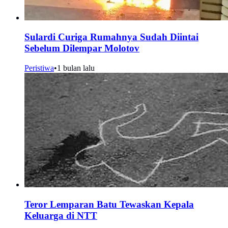
Sulardi Curiga Rumahnya Sudah Diintai
Sebelum Dilempar Molotov
Peristiwa
•
1 bulan lalu
Teror Lemparan Batu Tewaskan Kepala
Keluarga di NTT