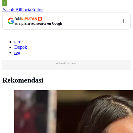
Yacob Billiocta
Editor
Add
as a preferred source on Google
teror
Depok
reg
Advertisement
Rekomendasi