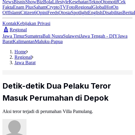
News
Bisnis
ShowBiz
Bola
Lifestyle
Kesehatan
Tekno
Otomotif
Cek
Fakta
Enam Plus
Saham
Crypto
TV
Foto
Regional
Global
Hot
On
Off
Islami
Citizen6
Opini
Feeds
Otosia
Spotlight
English
Disabilitas
Berita
Kontak
Kebijakan Privasi
Regional
Jawa Timur
Sumatera
Bali Nusra
Sulawesi
Jawa Tengah - DIY
Jawa
Barat
Kalimantan
Maluku-Papua
Home
Regional
Jawa Barat
Detik-detik Dua Pelaku Teror
Masuk Perumahan di Depok
Aksi teror terjadi di perumahan Villa Pamulang.