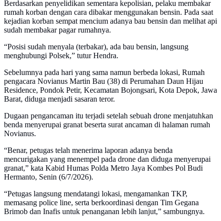
Berdasarkan penyelidikan sementara kepolisian, pelaku membakar
rumah korban dengan cara dibakar menggunakan bensin. Pada saat
kejadian korban sempat mencium adanya bau bensin dan melihat api
sudah membakar pagar rumahnya.
“Posisi sudah menyala (terbakar), ada bau bensin, langsung
menghubungi Polsek,” tutur Hendra.
Sebelumnya pada hari yang sama namun berbeda lokasi, Rumah
pengacara Novianus Martin Bau (38) di Perumahan Daun Hijau
Residence, Pondok Petir, Kecamatan Bojongsari, Kota Depok, Jawa
Barat, diduga menjadi sasaran teror.
Dugaan pengancaman itu terjadi setelah sebuah drone menjatuhkan
benda menyerupai granat beserta surat ancaman di halaman rumah
Novianus.
“Benar, petugas telah menerima laporan adanya benda
mencurigakan yang menempel pada drone dan diduga menyerupai
granat,” kata Kabid Humas Polda Metro Jaya Kombes Pol Budi
Hermanto, Senin (6/7/2026).
“Petugas langsung mendatangi lokasi, mengamankan TKP,
memasang police line, serta berkoordinasi dengan Tim Gegana
Brimob dan Inafis untuk penanganan lebih lanjut,” sambungnya.