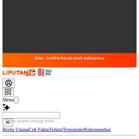
Iklan - Scroll ke bawah untuk melanjutkan
Menu
Tanya apapun tentang artikel ini...
Berita Utama
Cek Fakta
Terkini
Terpopuler
Rekomendasi