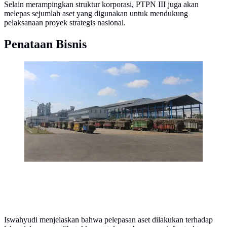
Selain merampingkan struktur korporasi, PTPN III juga akan
melepas sejumlah aset yang digunakan untuk mendukung
pelaksanaan proyek strategis nasional.
Penataan Bisnis
Holding Perkebunan Nusantara PTPN III (Persero)
berkomitmen meningkatkan pasokan Gula Kristal Putih
(GKP) dalam negeri. PTPN Group melalui Pabrik Gula
PT Industri Gula Glenmore (PT IGG) telah
menjalankan proses penggilingan tebu.
Iswahyudi menjelaskan bahwa pelepasan aset dilakukan terhadap