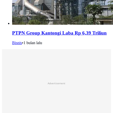
PTPN Group Kantongi Laba Rp 6,39 Triliun
Bisnis
•
1 bulan lalu
Advertisement