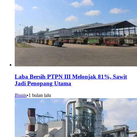
Laba Bersih PTPN III Melonjak 81%, Sawit
Jadi Penopang Utama
Bisnis
•
1 bulan lalu