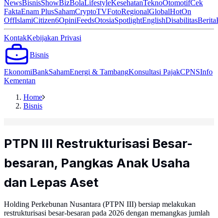
News
Bisnis
ShowBiz
Bola
Lifestyle
Kesehatan
Tekno
Otomotif
Cek
Fakta
Enam Plus
Saham
Crypto
TV
Foto
Regional
Global
Hot
On
Off
Islami
Citizen6
Opini
Feeds
Otosia
Spotlight
English
Disabilitas
Berita
Kontak
Kebijakan Privasi
Bisnis
Ekonomi
Bank
Saham
Energi & Tambang
Konsultasi Pajak
CPNS
Info
Kementan
Home
Bisnis
PTPN III Restrukturisasi Besar-
besaran, Pangkas Anak Usaha
dan Lepas Aset
Holding Perkebunan Nusantara (PTPN III) bersiap melakukan
restrukturisasi besar-besaran pada 2026 dengan memangkas jumlah