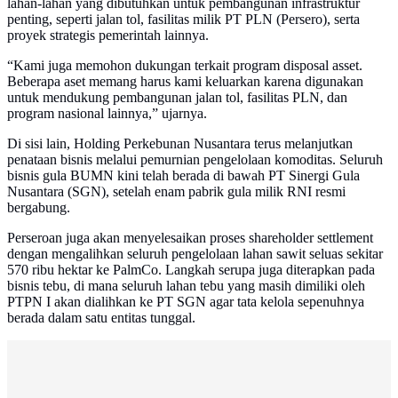
lahan-lahan yang dibutuhkan untuk pembangunan infrastruktur
penting, seperti jalan tol, fasilitas milik PT PLN (Persero), serta
proyek strategis pemerintah lainnya.
“Kami juga memohon dukungan terkait program disposal asset.
Beberapa aset memang harus kami keluarkan karena digunakan
untuk mendukung pembangunan jalan tol, fasilitas PLN, dan
program nasional lainnya,” ujarnya.
Di sisi lain, Holding Perkebunan Nusantara terus melanjutkan
penataan bisnis melalui pemurnian pengelolaan komoditas. Seluruh
bisnis gula BUMN kini telah berada di bawah PT Sinergi Gula
Nusantara (SGN), setelah enam pabrik gula milik RNI resmi
bergabung.
Perseroan juga akan menyelesaikan proses shareholder settlement
dengan mengalihkan seluruh pengelolaan lahan sawit seluas sekitar
570 ribu hektar ke PalmCo. Langkah serupa juga diterapkan pada
bisnis tebu, di mana seluruh lahan tebu yang masih dimiliki oleh
PTPN I akan dialihkan ke PT SGN agar tata kelola sepenuhnya
berada dalam satu entitas tunggal.