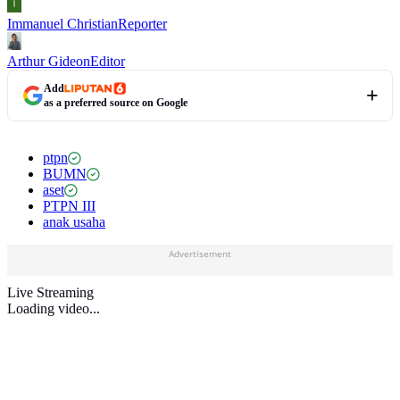
Immanuel Christian
Reporter
Arthur Gideon
Editor
Add
as a preferred source on Google
ptpn
BUMN
aset
PTPN III
anak usaha
Advertisement
Live Streaming
Loading video...