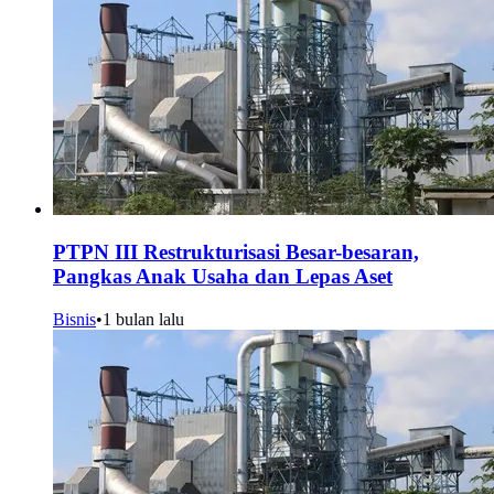
PTPN III Restrukturisasi Besar-besaran,
Pangkas Anak Usaha dan Lepas Aset
Bisnis
•
1 bulan lalu