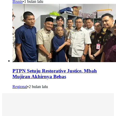
Bisnis
•
1 bulan lalu
PTPN Setuju Restorative Justice, Mbah
Mujiran Akhirnya Bebas
Regional
•
2 bulan lalu