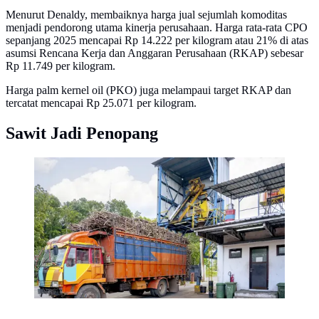
Menurut Denaldy, membaiknya harga jual sejumlah komoditas
menjadi pendorong utama kinerja perusahaan. Harga rata-rata CPO
sepanjang 2025 mencapai Rp 14.222 per kilogram atau 21% di atas
asumsi Rencana Kerja dan Anggaran Perusahaan (RKAP) sebesar
Rp 11.749 per kilogram.
Harga palm kernel oil (PKO) juga melampaui target RKAP dan
tercatat mencapai Rp 25.071 per kilogram.
Sawit Jadi Penopang
PT Sinergi Gula Nusantara (SGN), anak perusahaan
PTPN III (Persero) Holding Perkebunan yang bergerak
di bidang komoditas gula, mencatatkan kinerja impresif
pada tutup buku tahun 2023 dengan mencatatkan laba
positif. (Dok. PT Sinergi Gula Nusantara (SGN))