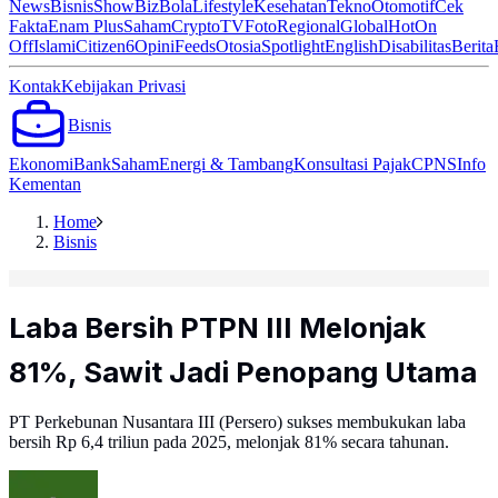
News
Bisnis
ShowBiz
Bola
Lifestyle
Kesehatan
Tekno
Otomotif
Cek
Fakta
Enam Plus
Saham
Crypto
TV
Foto
Regional
Global
Hot
On
Off
Islami
Citizen6
Opini
Feeds
Otosia
Spotlight
English
Disabilitas
Berita
Kontak
Kebijakan Privasi
Bisnis
Ekonomi
Bank
Saham
Energi & Tambang
Konsultasi Pajak
CPNS
Info
Kementan
Home
Bisnis
Laba Bersih PTPN III Melonjak
81%, Sawit Jadi Penopang Utama
PT Perkebunan Nusantara III (Persero) sukses membukukan laba
bersih Rp 6,4 triliun pada 2025, melonjak 81% secara tahunan.