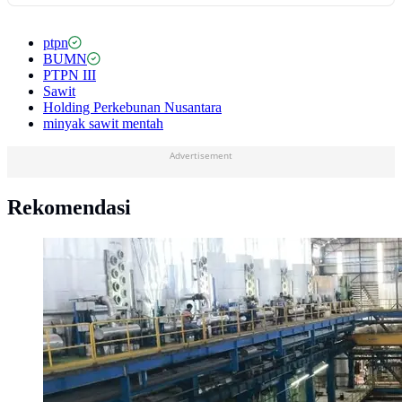
ptpn
BUMN
PTPN III
Sawit
Holding Perkebunan Nusantara
minyak sawit mentah
Advertisement
Rekomendasi