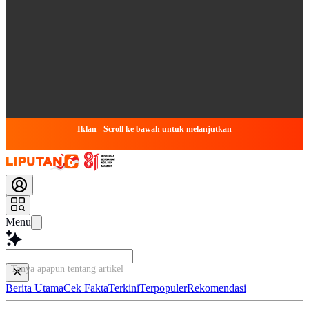
Iklan - Scroll ke bawah untuk melanjutkan
Menu
Tanya apapun tentang artikel ini...
Berita Utama
Cek Fakta
Terkini
Terpopuler
Rekomendasi