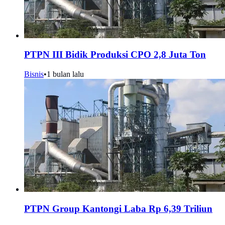
PTPN III Bidik Produksi CPO 2,8 Juta Ton
Bisnis
•
1 bulan lalu
PTPN Group Kantongi Laba Rp 6,39 Triliun