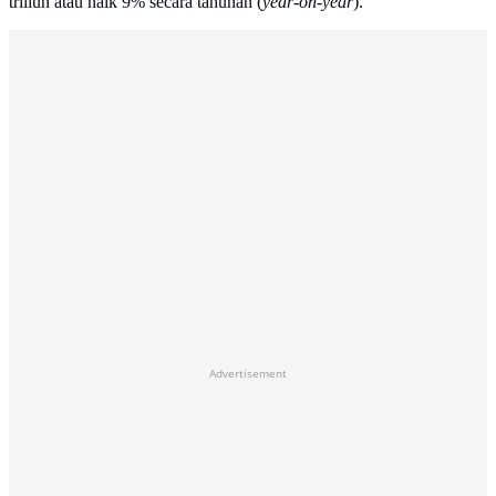
triliun atau naik 9% secara tahunan (
year-on-year
).
Advertisement