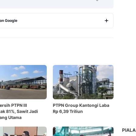
 on Google
Copy Link
ersih PTPN III
PTPN Group Kantongi Laba
ak 81%, Sawit Jadi
Rp 6,39 Triliun
ang Utama
PIALA