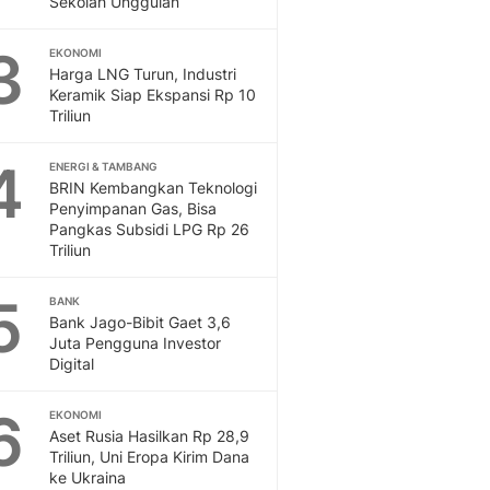
Sekolah Unggulan
Sport
Berita Bola Terkini, Ja
3
Klasemen, Hasil Liga
EKONOMI
Harga LNG Turun, Industri
Keramik Siap Ekspansi Rp 10
Triliun
4
ENERGI & TAMBANG
BRIN Kembangkan Teknologi
Penyimpanan Gas, Bisa
Pangkas Subsidi LPG Rp 26
Triliun
5
BANK
Bank Jago-Bibit Gaet 3,6
Juta Pengguna Investor
Digital
6
EKONOMI
Aset Rusia Hasilkan Rp 28,9
Triliun, Uni Eropa Kirim Dana
ke Ukraina