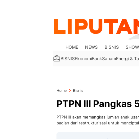
HOME
NEWS
BISNIS
SHOW
BISNIS
Ekonomi
Bank
Saham
Energi & 
Home
Bisnis
PTPN III Pangkas
PTPN III akan memangkas jumlah anak usaha
bagian dari restrukturisasi untuk menciptak