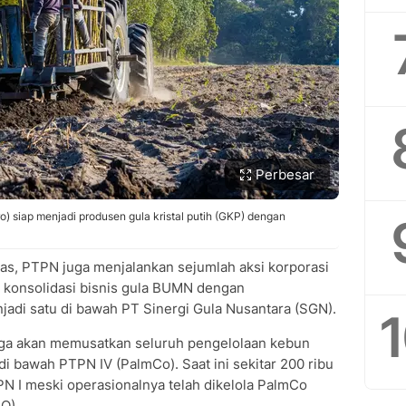
Perbesar
) siap menjadi produsen gula kristal putih (GKP) dengan
as, PTPN juga menjalankan sejumlah aksi korporasi
n konsolidasi bisnis gula BUMN dengan
di satu di bawah PT Sinergi Gula Nusantara (SGN).
juga akan memusatkan seluruh pengelolaan kebun
 di bawah PTPN IV (PalmCo). Saat ini sekitar 200 ribu
TPN I meski operasionalnya telah dikelola PalmCo
O).