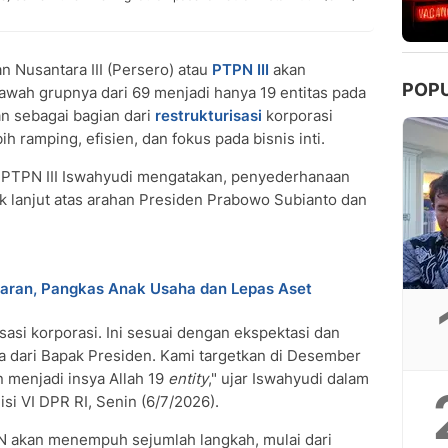
 Nusantara III (Persero) atau
PTPN III
akan
POP
awah grupnya dari 69 menjadi hanya 19 entitas pada
an sebagai bagian dari
restrukturisasi
korporasi
 ramping, efisien, dan fokus pada bisnis inti.
a PTPN III Iswahyudi mengatakan, penyederhanaan
k lanjut atas arahan Presiden Prabowo Subianto dan
esaran, Pangkas Anak Usaha dan Lepas Aset
sasi korporasi. Ini sesuai dengan ekspektasi dan
 dari Bapak Presiden. Kami targetkan di Desember
 menjadi insya Allah 19
entity
," ujar Iswahyudi dalam
i VI DPR RI, Senin (6/7/2026).
N akan menempuh sejumlah langkah, mulai dari