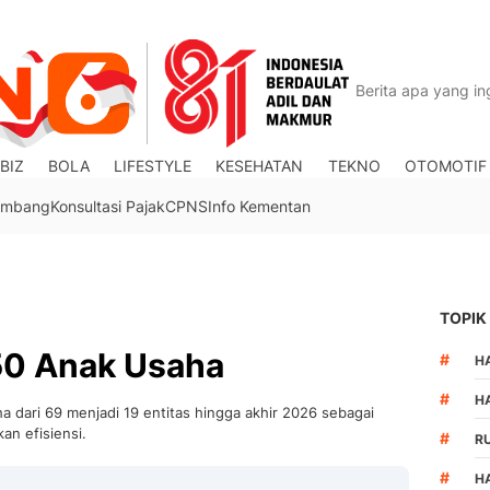
BIZ
BOLA
LIFESTYLE
KESEHATAN
TEKNO
OTOMOTIF
Tambang
Konsultasi Pajak
CPNS
Info Kementan
TOPIK
 50 Anak Usaha
#
HA
#
H
 dari 69 menjadi 19 entitas hingga akhir 2026 sebagai
an efisiensi.
#
R
#
H