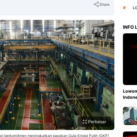
Share
#
L
INFO
Copy Link
Lowong
Indone
Perbesar
ro) berkomitmen meningkatkan pasokan Gula Kristal Putih (GKP)