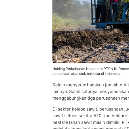
Holding Perkebunan Nusantara PTPN III (Persero
persediaan atau stok terbesar di Indonesia.
Selain menyederhanakan jumlah entit
lainnya. Salah satunya menyelesaika
menggabungkan tiga perusahaan menja
Di sektor kelapa sawit, perusahaan 
sawit seluas sekitar 570 ribu hektare
hektare lahan sawit masih dimiliki P
melalui skema kerja sama operasi (KS