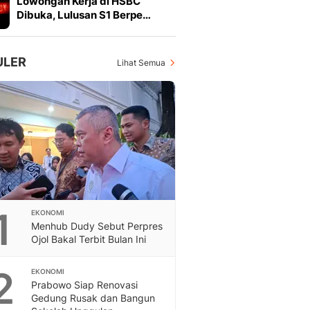
Lowongan Kerja di HSBC
Feeds
Dibuka, Lulusan S1 Berpe…
Feeds Liputan6: Kumpul
Terbaru Harian
Otosia
ULER
Lihat Semua
Otosia
Spotlight
Berita Terkini, Kabar Te
Dan Dunia - Liputan6.
English
Exploring Knowledge, T
En.Liputan6.com
Disabilitas
Disabilitas Berita Terkini
1
EKONOMI
Harian, Berita Terbaru,
Menhub Dudy Sebut Perpres
Berita
Ojol Bakal Terbit Bulan Ini
Berita Hari Ini Politik,
Health
2
EKONOMI
Kabar Berita Terbaru D
Prabowo Siap Renovasi
Diet, Herbal Terbaik
Gedung Rusak dan Bangun