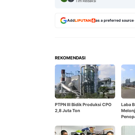
Tim Redaksi
Add
as a preferred source
REKOMENDASI
PTPN III Bidik Produksi CPO
Laba B
2,8 Juta Ton
Melonj
Penop