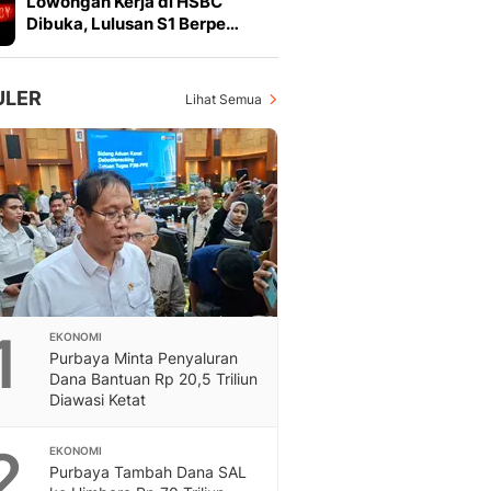
Lowongan Kerja di HSBC
Feeds
Dibuka, Lulusan S1 Berpe…
Feeds Liputan6: Kumpul
Terbaru Harian
Otosia
ULER
Lihat Semua
Otosia
Spotlight
Berita Terkini, Kabar Te
Dan Dunia - Liputan6.
English
Exploring Knowledge, T
En.Liputan6.com
Disabilitas
Disabilitas Berita Terkini
1
EKONOMI
Harian, Berita Terbaru,
Purbaya Minta Penyaluran
Berita
Dana Bantuan Rp 20,5 Triliun
Berita Hari Ini Politik,
Diawasi Ketat
Health
Kabar Berita Terbaru D
2
EKONOMI
Diet, Herbal Terbaik
Purbaya Tambah Dana SAL