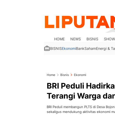
HOME
NEWS
BISNIS
SHOW
BISNIS
Ekonomi
Bank
Saham
Energi & 
Home
Bisnis
Ekonomi
BRI Peduli Hadirk
Terangi Warga dan
BRI Peduli membangun PLTS di Desa Bojong
sekaligus mendukung aktivitas ekonomi m