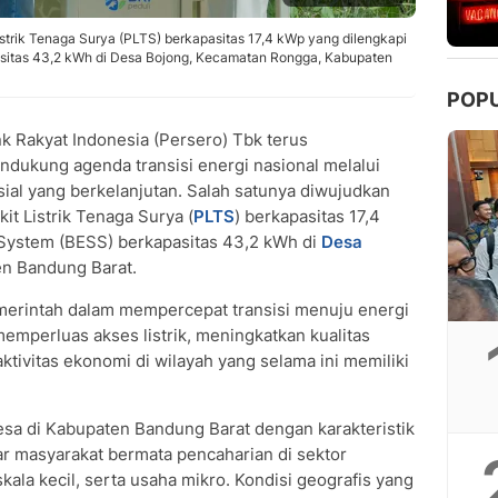
trik Tenaga Surya (PLTS) berkapasitas 17,4 kWp yang dilengkapi
asitas 43,2 kWh di Desa Bojong, Kecamatan Rongga, Kabupaten
POP
 Rakyat Indonesia (Persero) Tbk terus
ukung agenda transisi energi nasional melalui
ial yang berkelanjutan. Salah satunya diwujudkan
t Listrik Tenaga Surya (
PLTS
) berkapasitas 17,4
 System (BESS) berkapasitas 43,2 kWh di
Desa
n Bandung Barat.
emerintah dalam mempercepat transisi menuju energi
emperluas akses listrik, meningkatkan kualitas
tivitas ekonomi di wilayah yang selama ini memiliki
sa di Kabupaten Bandung Barat dengan karakteristik
ar masyarakat bermata pencaharian di sektor
ala kecil, serta usaha mikro. Kondisi geografis yang