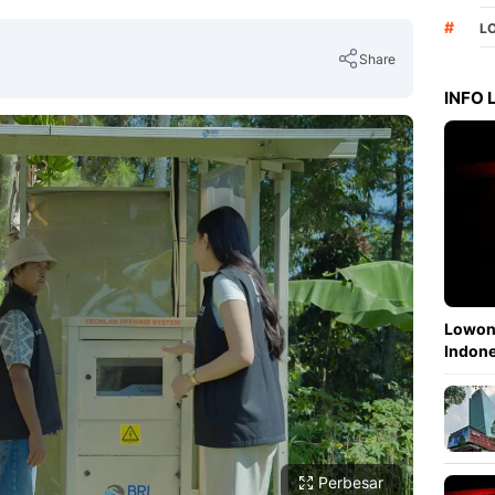
#
L
Share
INFO
Copy Link
Lowong
Indone
Perbesar