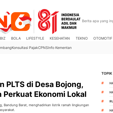
BIZ
BOLA
LIFESTYLE
KESEHATAN
TEKNO
OTOMOTIF
Tambang
Konsultasi Pajak
CPNS
Info Kementan
TOPIK
an PLTS di Desa Bojong,
#
HA
 Perkuat Ekonomi Lokal
#
H
#
R
, Bandung Barat, menghadirkan listrik ramah lingkungan
asyarakat.
#
H