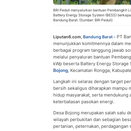
BRI Peduli menyalurkan bantuan Pembangkit Lis
Battery Energy Storage System (BESS) berkap
Bandung Barat. (Sumber: BRI Peduli)
PT Bank
Liputan6.com,
Bandung Barat
-
menunjukkan komitmennya dalam mend
berbagai program tanggung jawab sos
melalui penyaluran bantuan Pembangki
kWp beserta Battery Energy Storage
Bojong
, Kecamatan Rongga, Kabupate
Langkah ini selaras dengan target p
bersih sekaligus diharapkan mampu m
hidup masyarakat, serta mendukung ak
keterbatasan pasokan energi.
Desa Bojong merupakan salah satu de
wilayah perbukitan dan sebagian bes
pertanian, peternakan, perdagangan sk