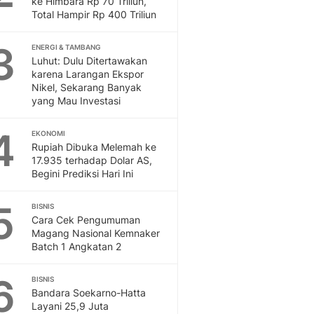
ke Himbara Rp 70 Triliun,
Sport
Total Hampir Rp 400 Triliun
Berita Bola Terkini, Ja
Klasemen, Hasil Liga
3
ENERGI & TAMBANG
Luhut: Dulu Ditertawakan
karena Larangan Ekspor
Nikel, Sekarang Banyak
yang Mau Investasi
4
EKONOMI
Rupiah Dibuka Melemah ke
17.935 terhadap Dolar AS,
Begini Prediksi Hari Ini
5
BISNIS
Cara Cek Pengumuman
Magang Nasional Kemnaker
Batch 1 Angkatan 2
6
BISNIS
Bandara Soekarno-Hatta
Layani 25,9 Juta