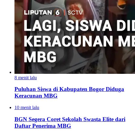
8 menit lalu
Puluhan Siswa di Kabupaten Bogor Diduga
Keracunan MBG
10 menit lalu
BGN Segera Coret Sekolah Swasta Elite dari
Daftar Penerima MBG