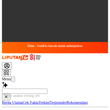
Iklan - Scroll ke bawah untuk melanjutkan
Menu
Tanya apapun tentang artikel ini...
Berita Utama
Cek Fakta
Terkini
Terpopuler
Rekomendasi