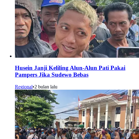
Husein Janji Keliling Alun-Alun Pati Pakai
Pampers Jika Sudewo Bebas
Regional
•
2 bulan lalu