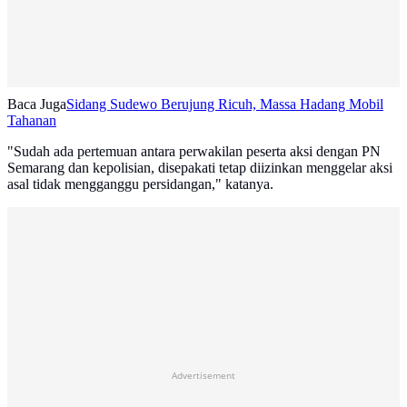
Baca Juga
Sidang Sudewo Berujung Ricuh, Massa Hadang Mobil
Tahanan
"Sudah ada pertemuan antara perwakilan peserta aksi dengan PN
Semarang dan kepolisian, disepakati tetap diizinkan menggelar aksi
asal tidak mengganggu persidangan," katanya.
Advertisement