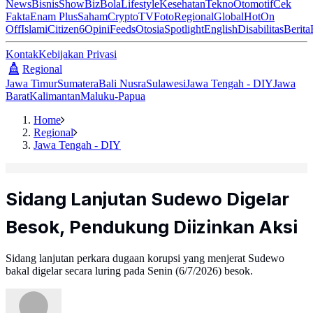
News
Bisnis
ShowBiz
Bola
Lifestyle
Kesehatan
Tekno
Otomotif
Cek
Fakta
Enam Plus
Saham
Crypto
TV
Foto
Regional
Global
Hot
On
Off
Islami
Citizen6
Opini
Feeds
Otosia
Spotlight
English
Disabilitas
Berita
Kontak
Kebijakan Privasi
Regional
Jawa Timur
Sumatera
Bali Nusra
Sulawesi
Jawa Tengah - DIY
Jawa
Barat
Kalimantan
Maluku-Papua
Home
Regional
Jawa Tengah - DIY
Sidang Lanjutan Sudewo Digelar
Besok, Pendukung Diizinkan Aksi
Sidang lanjutan perkara dugaan korupsi yang menjerat Sudewo
bakal digelar secara luring pada Senin (6/7/2026) besok.