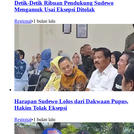
Detik-Detik Ribuan Pendukung Sudewo
Mengamuk Usai Eksepsi Ditolak
Regional
•
1 bulan lalu
Harapan Sudewo Lolos dari Dakwaan Pupus,
Hakim Tolak Eksepsi
Regional
•
1 bulan lalu