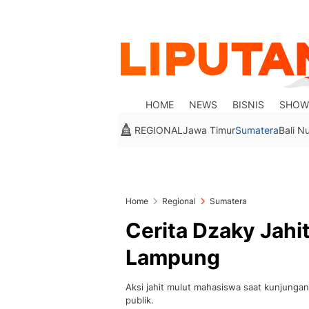
HOME
NEWS
BISNIS
SHOW
REGIONAL
Jawa Timur
Sumatera
Bali N
Home
Regional
Sumatera
Cerita Dzaky Jahi
Lampung
Aksi jahit mulut mahasiswa saat kunjunga
publik.