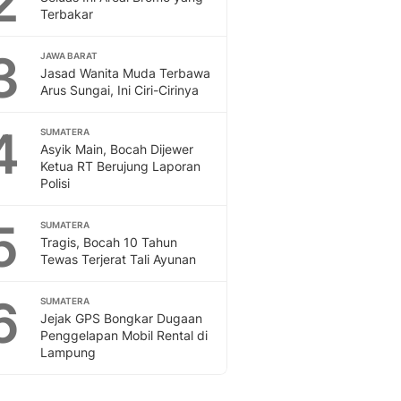
2
Feeds
Terbakar
Feeds Liputan6: Kumpul
3
Terbaru Harian
JAWA BARAT
Jasad Wanita Muda Terbawa
Otosia
Arus Sungai, Ini Ciri-Cirinya
Otosia
Spotlight
4
SUMATERA
Berita Terkini, Kabar Te
Asyik Main, Bocah Dijewer
Dan Dunia - Liputan6.
Ketua RT Berujung Laporan
English
Polisi
Exploring Knowledge, T
En.Liputan6.com
5
SUMATERA
Disabilitas
Tragis, Bocah 10 Tahun
Tewas Terjerat Tali Ayunan
Disabilitas Berita Terkini
Harian, Berita Terbaru,
6
Berita
SUMATERA
Jejak GPS Bongkar Dugaan
Berita Hari Ini Politik,
Penggelapan Mobil Rental di
Health
Lampung
Kabar Berita Terbaru D
Diet, Herbal Terbaik