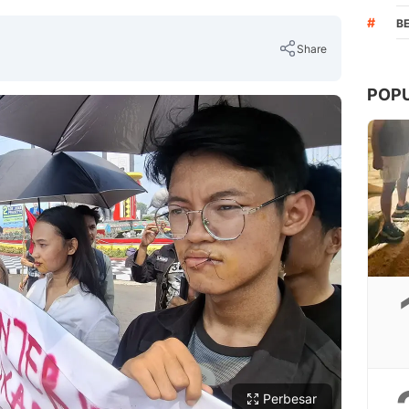
#
B
Share
POP
Copy Link
Perbesar