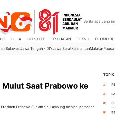
BIZ
BOLA
LIFESTYLE
KESEHATAN
TEKNO
OTOMOTIF
usra
Sulawesi
Jawa Tengah - DIY
Jawa Barat
Kalimantan
Maluku-Papua
TOPIK
t Mulut Saat Prabowo ke
#
R
#
L
#
B
n Presiden Prabowo Subianto di Lampung menjadi perhatian
#
B