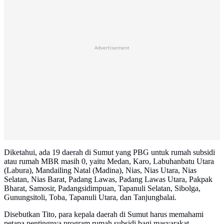
Advertisement
Diketahui, ada 19 daerah di Sumut yang PBG untuk rumah subsidi
atau rumah MBR masih 0, yaitu Medan, Karo, Labuhanbatu Utara
(Labura), Mandailing Natal (Madina), Nias, Nias Utara, Nias
Selatan, Nias Barat, Padang Lawas, Padang Lawas Utara, Pakpak
Bharat, Samosir, Padangsidimpuan, Tapanuli Selatan, Sibolga,
Gunungsitoli, Toba, Tapanuli Utara, dan Tanjungbalai.
Disebutkan Tito, para kepala daerah di Sumut harus memahami
petapa pentingnya program rumah subsidi bagi masyarakat,