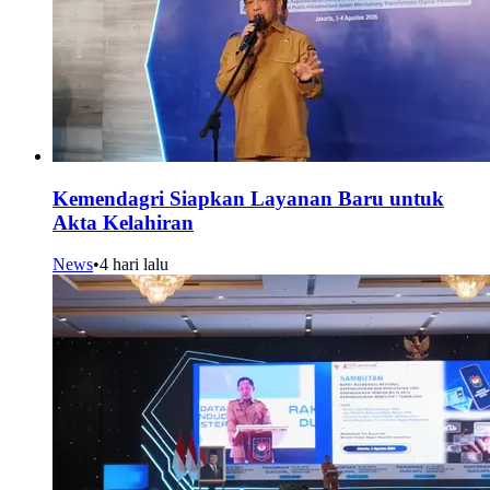
Kemendagri Siapkan Layanan Baru untuk
Akta Kelahiran
News
•
4 hari lalu