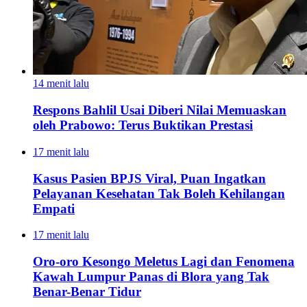
14 menit lalu
Respons Bahlil Usai Diberi Nilai Memuaskan
oleh Prabowo: Terus Buktikan Prestasi
17 menit lalu
Kasus Pasien BPJS Viral, Puan Ingatkan
Pelayanan Kesehatan Tak Boleh Kehilangan
Empati
17 menit lalu
Oro-oro Kesongo Meletus Lagi dan Fenomena
Kawah Lumpur Panas di Blora yang Tak
Benar-Benar Tidur