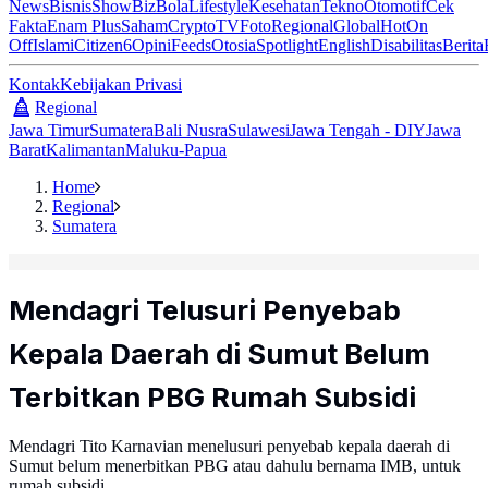
News
Bisnis
ShowBiz
Bola
Lifestyle
Kesehatan
Tekno
Otomotif
Cek
Fakta
Enam Plus
Saham
Crypto
TV
Foto
Regional
Global
Hot
On
Off
Islami
Citizen6
Opini
Feeds
Otosia
Spotlight
English
Disabilitas
Berita
Kontak
Kebijakan Privasi
Regional
Jawa Timur
Sumatera
Bali Nusra
Sulawesi
Jawa Tengah - DIY
Jawa
Barat
Kalimantan
Maluku-Papua
Home
Regional
Sumatera
Mendagri Telusuri Penyebab
Kepala Daerah di Sumut Belum
Terbitkan PBG Rumah Subsidi
Mendagri Tito Karnavian menelusuri penyebab kepala daerah di
Sumut belum menerbitkan PBG atau dahulu bernama IMB, untuk
rumah subsidi.