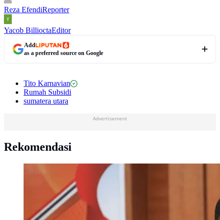
Reza Efendi
Reporter
Yacob Billiocta
Editor
Add
as a preferred source on Google
Tito Karnavian
Rumah Subsidi
sumatera utara
Advertisement
Rekomendasi