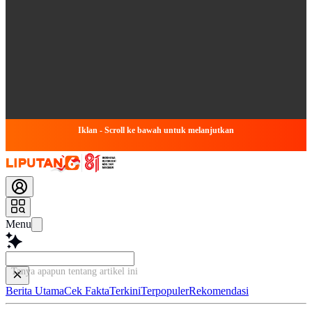
Iklan - Scroll ke bawah untuk melanjutkan
Menu
Tanya apapun tentang artikel ini...
Berita Utama
Cek Fakta
Terkini
Terpopuler
Rekomendasi