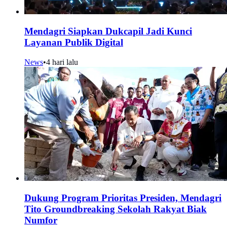
Mendagri Siapkan Dukcapil Jadi Kunci
Layanan Publik Digital
News
•
4 hari lalu
Dukung Program Prioritas Presiden, Mendagri
Tito Groundbreaking Sekolah Rakyat Biak
Numfor