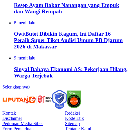
Resep Ayam Bakar Nanangan yang Empuk
dan Wangi Rempah
8 menit lalu
Owi/Butet Dibikin Kagum, Ini Daftar 16
Peraih Super Tiket Audisi Umum PB Djarum
2026 di Makassar
9 menit lalu
Sinyal Bahaya Ekonomi AS: Pekerjaan Hilang,
Warga Terjebak
Selengkapnya
Kontak
Redaksi
Disclaimer
Kode Etik
Pedoman Media Siber
Sitemap
Form Pengaduan
Tentang Kami