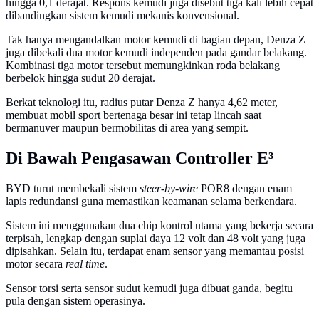
hingga 0,1 derajat. Respons kemudi juga disebut tiga kali lebih cepat
dibandingkan sistem kemudi mekanis konvensional.
Tak hanya mengandalkan motor kemudi di bagian depan, Denza Z
juga dibekali dua motor kemudi independen pada gandar belakang.
Kombinasi tiga motor tersebut memungkinkan roda belakang
berbelok hingga sudut 20 derajat.
Berkat teknologi itu, radius putar Denza Z hanya 4,62 meter,
membuat mobil sport bertenaga besar ini tetap lincah saat
bermanuver maupun bermobilitas di area yang sempit.
Di Bawah Pengasawan Controller E³
BYD turut membekali sistem
steer-by-wire
POR8 dengan enam
lapis redundansi guna memastikan keamanan selama berkendara.
Sistem ini menggunakan dua chip kontrol utama yang bekerja secara
terpisah, lengkap dengan suplai daya 12 volt dan 48 volt yang juga
dipisahkan. Selain itu, terdapat enam sensor yang memantau posisi
motor secara
real time
.
Sensor torsi serta sensor sudut kemudi juga dibuat ganda, begitu
pula dengan sistem operasinya.