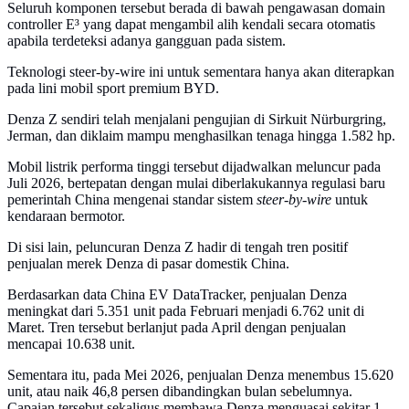
Seluruh komponen tersebut berada di bawah pengawasan domain
controller E³ yang dapat mengambil alih kendali secara otomatis
apabila terdeteksi adanya gangguan pada sistem.
Teknologi steer-by-wire ini untuk sementara hanya akan diterapkan
pada lini mobil sport premium BYD.
Denza Z sendiri telah menjalani pengujian di Sirkuit Nürburgring,
Jerman, dan diklaim mampu menghasilkan tenaga hingga 1.582 hp.
Mobil listrik performa tinggi tersebut dijadwalkan meluncur pada
Juli 2026, bertepatan dengan mulai diberlakukannya regulasi baru
pemerintah China mengenai standar sistem
steer-by-wire
untuk
kendaraan bermotor.
Di sisi lain, peluncuran Denza Z hadir di tengah tren positif
penjualan merek Denza di pasar domestik China.
Berdasarkan data China EV DataTracker, penjualan Denza
meningkat dari 5.351 unit pada Februari menjadi 6.762 unit di
Maret. Tren tersebut berlanjut pada April dengan penjualan
mencapai 10.638 unit.
Sementara itu, pada Mei 2026, penjualan Denza menembus 15.620
unit, atau naik 46,8 persen dibandingkan bulan sebelumnya.
Capaian tersebut sekaligus membawa Denza menguasai sekitar 1