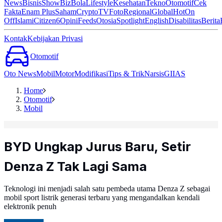
News
Bisnis
ShowBiz
Bola
Lifestyle
Kesehatan
Tekno
Otomotif
Cek
Fakta
Enam Plus
Saham
Crypto
TV
Foto
Regional
Global
Hot
On
Off
Islami
Citizen6
Opini
Feeds
Otosia
Spotlight
English
Disabilitas
Berita
Kontak
Kebijakan Privasi
Otomotif
Oto News
Mobil
Motor
Modifikasi
Tips & Trik
Narsis
GIIAS
Home
Otomotif
Mobil
BYD Ungkap Jurus Baru, Setir
Denza Z Tak Lagi Sama
Teknologi ini menjadi salah satu pembeda utama Denza Z sebagai
mobil sport listrik generasi terbaru yang mengandalkan kendali
elektronik penuh