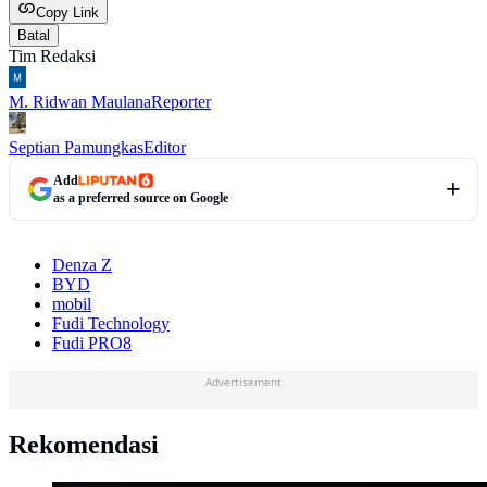
Copy Link
Batal
Tim Redaksi
M. Ridwan Maulana
Reporter
Septian Pamungkas
Editor
Add
as a preferred source on Google
Denza Z
BYD
mobil
Fudi Technology
Fudi PRO8
Advertisement
Rekomendasi