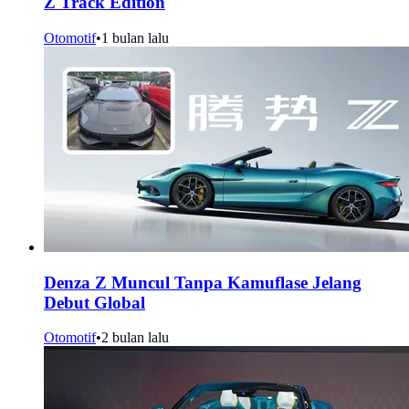
Z Track Edition
Otomotif
•
1 bulan lalu
Denza Z Muncul Tanpa Kamuflase Jelang
Debut Global
Otomotif
•
2 bulan lalu