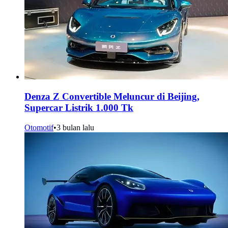
Denza Z Convertible Meluncur di Beijing,
Supercar Listrik 1.000 Tk
Otomotif
•
3 bulan lalu