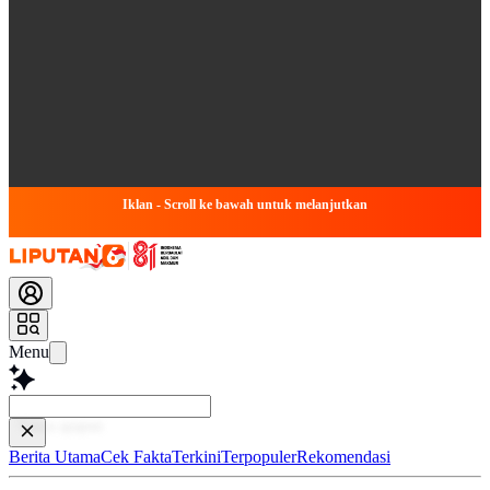
Iklan - Scroll ke bawah untuk melanjutkan
Menu
Baca le
Berita Utama
Cek Fakta
Terkini
Terpopuler
Rekomendasi