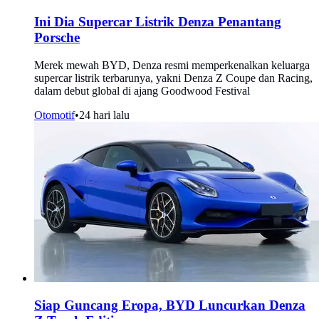
Ini Dia Supercar Listrik Denza Penantang
Porsche
Merek mewah BYD, Denza resmi memperkenalkan keluarga
supercar listrik terbarunya, yakni Denza Z Coupe dan Racing,
dalam debut global di ajang Goodwood Festival
Otomotif
•
24 hari lalu
Siap Guncang Eropa, BYD Luncurkan Denza