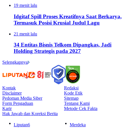
19 menit lalu
Idgitaf Spill Proses Kreatifnya Saat Berkarya,
Termasuk Posisi Krusial Judul Lagu
21 menit lalu
34 Entitas Bisnis Telkom Dipangkas, Jadi
Holding Strategis pada 2027
Selengkapnya
Kontak
Redaksi
Disclaimer
Kode Etik
Pedoman Media Siber
Sitemap
Form Pengaduan
Tentang Kami
Karir
Metode Cek Fakta
Hak Jawab dan Koreksi Berita
Liputan6
Merdeka