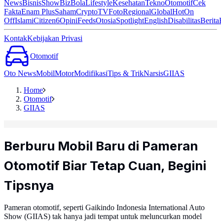
News
Bisnis
ShowBiz
Bola
Lifestyle
Kesehatan
Tekno
Otomotif
Cek
Fakta
Enam Plus
Saham
Crypto
TV
Foto
Regional
Global
Hot
On
Off
Islami
Citizen6
Opini
Feeds
Otosia
Spotlight
English
Disabilitas
Berita
Kontak
Kebijakan Privasi
Otomotif
Oto News
Mobil
Motor
Modifikasi
Tips & Trik
Narsis
GIIAS
Home
Otomotif
GIIAS
Berburu Mobil Baru di Pameran
Otomotif Biar Tetap Cuan, Begini
Tipsnya
Pameran otomotif, seperti Gaikindo Indonesia International Auto
Show (GIIAS) tak hanya jadi tempat untuk meluncurkan model