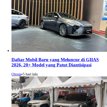
Daftar Mobil Baru yang Meluncur di GIIAS
2026, 20+ Model yang Patut Diantisipasi
Otosia
•
5 hari lalu