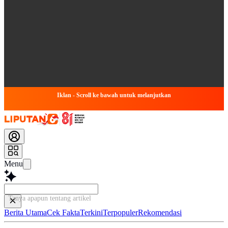
Iklan - Scroll ke bawah untuk melanjutkan
Menu
Tanya apapun tentang artikel ini...
Berita Utama
Cek Fakta
Terkini
Terpopuler
Rekomendasi