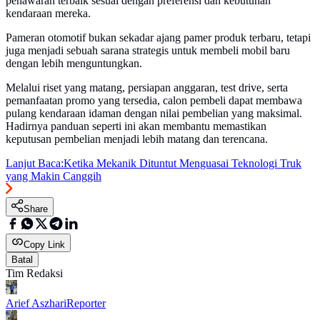
penawaran terbaik sesuai dengan preferensi dan kebutuhan
kendaraan mereka.
Pameran otomotif bukan sekadar ajang pamer produk terbaru, tetapi
juga menjadi sebuah sarana strategis untuk membeli mobil baru
dengan lebih menguntungkan.
Melalui riset yang matang, persiapan anggaran, test drive, serta
pemanfaatan promo yang tersedia, calon pembeli dapat membawa
pulang kendaraan idaman dengan nilai pembelian yang maksimal.
Hadirnya panduan seperti ini akan membantu memastikan
keputusan pembelian menjadi lebih matang dan terencana.
Lanjut Baca:
Ketika Mekanik Dituntut Menguasai Teknologi Truk
yang Makin Canggih
Share
Copy Link
Batal
Tim Redaksi
Arief Aszhari
Reporter