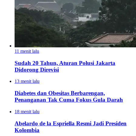
11 menit lalu
Sudah 20 Tahun, Aturan Polusi Jakarta
Didorong Direvisi
13 menit lalu
Diabetes dan Obesitas Berbarengan,
Penanganan Tak Cuma Fokus Gula Darah
18 menit lalu
Abelardo de la Espriella Resmi Jadi Presiden
Kolombia