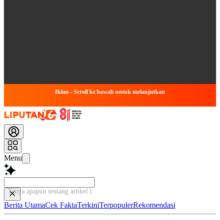
Iklan - Scroll ke bawah untuk melanjutkan
Menu
Tanya apapun tentang artikel ini...
Berita Utama
Cek Fakta
Terkini
Terpopuler
Rekomendasi