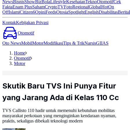
News
Bisnis
ShowBiz
Bola
Lifestyle
Kesehatan
Tekno
Otomotif
Cek
Fakta
Enam Plus
Saham
Crypto
TV
Foto
Regional
Global
Hot
On
Off
Islami
Citizen6
Opini
Feeds
Otosia
Spotlight
English
Disabilitas
Berita
Kontak
Kebijakan Privasi
Otomotif
Oto News
Mobil
Motor
Modifikasi
Tips & Trik
Narsis
GIIAS
Home
Otomotif
Motor
Skutik Baru TVS Ini Punya Fitur
yang Jarang Ada di Kelas 110 Cc
TVS Callisto 110 hadir untuk memenuhi kebutuhan mobilitas
masyarakat perkotaan yang menginginkan kendaraan nyaman,
praktis, sekaligus dibekali teknologi modern