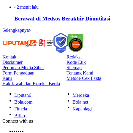
42 menit lalu
Berawal di Medsos Berakhir Dimutilasi
Selengkapnya
Kontak
Redaksi
Disclaimer
Kode Etik
Pedoman Media Siber
Sitemap
Form Pengaduan
Tentang Kami
Karir
Metode Cek Fakta
Hak Jawab dan Koreksi Berita
Liputan6
Merdeka
Bola.com
Bola.net
Fimela
Kapanlagi
Brilio
Connect with us