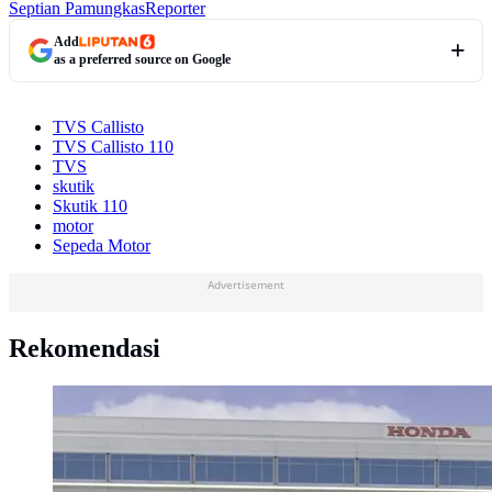
Septian Pamungkas
Reporter
Add
as a preferred source on Google
TVS Callisto
TVS Callisto 110
TVS
skutik
Skutik 110
motor
Sepeda Motor
Advertisement
Rekomendasi