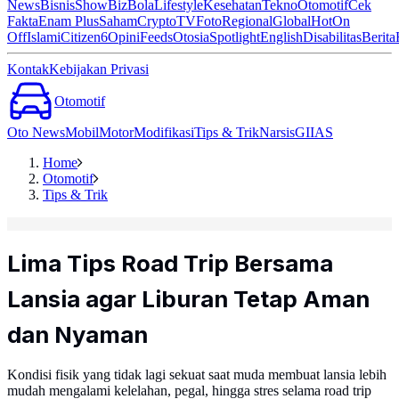
News
Bisnis
ShowBiz
Bola
Lifestyle
Kesehatan
Tekno
Otomotif
Cek
Fakta
Enam Plus
Saham
Crypto
TV
Foto
Regional
Global
Hot
On
Off
Islami
Citizen6
Opini
Feeds
Otosia
Spotlight
English
Disabilitas
Berita
Kontak
Kebijakan Privasi
Otomotif
Oto News
Mobil
Motor
Modifikasi
Tips & Trik
Narsis
GIIAS
Home
Otomotif
Tips & Trik
Lima Tips Road Trip Bersama
Lansia agar Liburan Tetap Aman
dan Nyaman
Kondisi fisik yang tidak lagi sekuat saat muda membuat lansia lebih
mudah mengalami kelelahan, pegal, hingga stres selama road trip