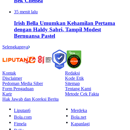
Bek Chelsea
35 menit lalu
Irish Bella Umumkan Kehamilan Pertama
dengan Haldy Sabri, Tampil Modest
Bernuansa Pastel
Selengkapnya
Kontak
Redaksi
Disclaimer
Kode Etik
Pedoman Media Siber
Sitemap
Form Pengaduan
Tentang Kami
Karir
Metode Cek Fakta
Hak Jawab dan Koreksi Berita
Liputan6
Merdeka
Bola.com
Bola.net
Fimela
Kapanlagi