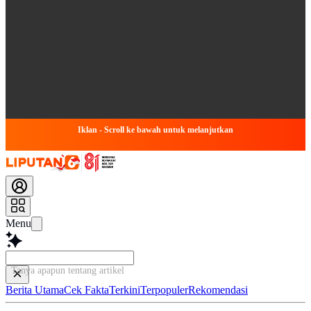
Iklan - Scroll ke bawah untuk melanjutkan
Menu
Tanya apapun tentang artikel ini...
Berita Utama
Cek Fakta
Terkini
Terpopuler
Rekomendasi