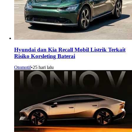
Hyundai dan Kia Recall Mobil Listrik Terkait
Risiko Korsleting Baterai
Otomotif
•
25 hari lalu