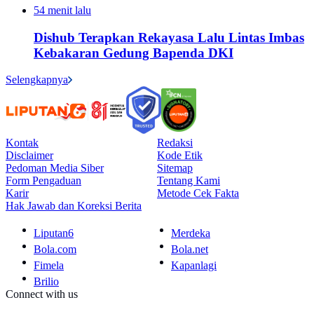
54 menit lalu
Dishub Terapkan Rekayasa Lalu Lintas Imbas
Kebakaran Gedung Bapenda DKI
Selengkapnya
Kontak
Redaksi
Disclaimer
Kode Etik
Pedoman Media Siber
Sitemap
Form Pengaduan
Tentang Kami
Karir
Metode Cek Fakta
Hak Jawab dan Koreksi Berita
Liputan6
Merdeka
Bola.com
Bola.net
Fimela
Kapanlagi
Brilio
Connect with us