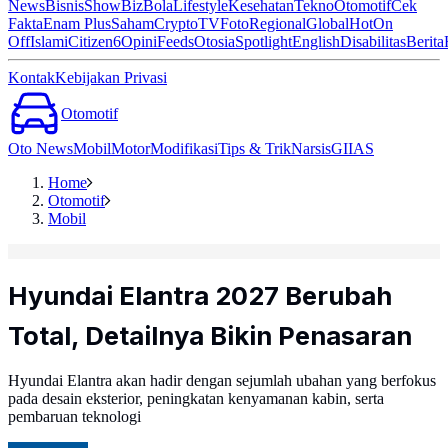
News
Bisnis
ShowBiz
Bola
Lifestyle
Kesehatan
Tekno
Otomotif
Cek
Fakta
Enam Plus
Saham
Crypto
TV
Foto
Regional
Global
Hot
On
Off
Islami
Citizen6
Opini
Feeds
Otosia
Spotlight
English
Disabilitas
Berita
Kontak
Kebijakan Privasi
Otomotif
Oto News
Mobil
Motor
Modifikasi
Tips & Trik
Narsis
GIIAS
Home
Otomotif
Mobil
Hyundai Elantra 2027 Berubah
Total, Detailnya Bikin Penasaran
Hyundai Elantra akan hadir dengan sejumlah ubahan yang berfokus
pada desain eksterior, peningkatan kenyamanan kabin, serta
pembaruan teknologi